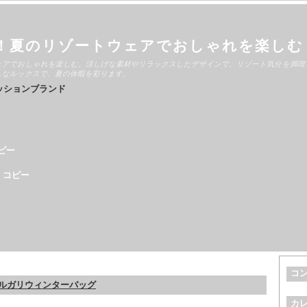
！夏のリゾートウェアでおしゃれを楽しむ
ェアでおしゃれを楽しむ。涼しげな素材やリラックスしたデザインで、リゾート気分を満喫
ュなルックスで、夏の休暇を彩ります。
ッションブランド
ピー
 コピー
コ
ルガリウィンターバッグ
カ