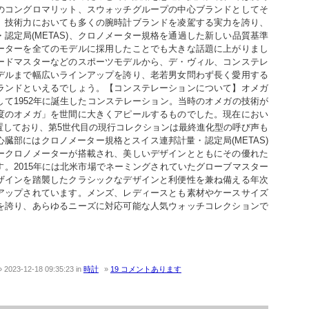
のコングロマリット、スウォッチグループの中心ブランドとしてそ
。技術力においても多くの腕時計ブランドを凌駕する実力を誇り、
認定局(METAS)、クロノメーター規格を通過した新しい品質基準
ーターを全てのモデルに採用したことでも大きな話題に上がりまし
ードマスターなどのスポーツモデルから、デ・ヴィル、コンステレ
デルまで幅広いラインアップを誇り、老若男女問わず長く愛用する
ランドといえるでしょう。【コンステレーションについて】オメガ
て1952年に誕生したコンステレーション。当時のオメガの技術が
度のオメガ」を世間に大きくアピールするものでした。現在におい
置しており、第5世代目の現行コレクションは最終進化型の呼び声も
臓部にはクロノメーター規格とスイス連邦計量・認定局(METAS)
ークロノメーターが搭載され、美しいデザインとともにその優れた
。2015年には北米市場でネーミングされていたグローブマスター
ザインを踏襲したクラシックなデザインと利便性を兼ね備える年次
アップされています。メンズ、レディースとも素材やケースサイズ
を誇り、あらゆるニーズに対応可能な人気ウォッチコレクションで
2023-12-18 09:35:23
in
時計
19 コメントあります