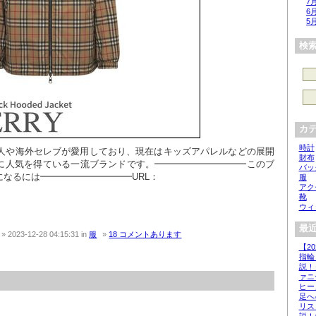
7
6
5
検
カ
時計
能人や海外セレブが愛用しており、現在はキッズアパレルなどの展開
財布
に人気を得ている一流ブランドです。━━━━━━━━━━このブ
バッ
なるには━━━━━━━━━━URL：
服
アク
靴
ウィ
最近
2023-12-28 04:15:31
in
服
18 コメントあります
【2
指輪
説！
ァニ
ヒー
足へ
リス