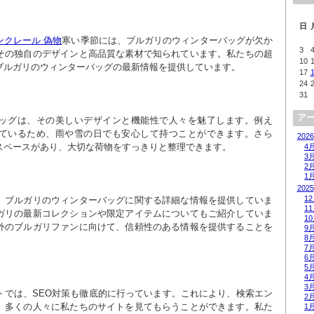
日
ンクレール 偽物
寒い季節には、ブルガリのウィンターバッグが欠か
3
その独自のデザインと高品質な素材で知られています。私たちの超
10
ブルガリのウィンターバッグの最新情報を提供しています。
17
24
31
ア
ッグは、その美しいデザインと機能性で人々を魅了します。例え
ているため、雨や雪の日でも安心して持つことができます。さら
2026
スペースがあり、大切な荷物をすっきりと整理できます。
4
3
2
1
2025
1
、ブルガリのウィンターバッグに関する詳細な情報を提供していま
1
ガリの最新コレクションや限定アイテムについてもご紹介していま
1
外のブルガリファンに向けて、信頼性のある情報を提供することを
9
8
7
6
5
4
3
トでは、SEO対策も徹底的に行っています。これにより、検索エン
2
、多くの人々に私たちのサイトを見てもらうことができます。私た
1