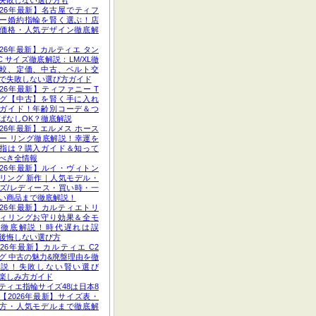
失敗しない選び方も
026年最新】名古屋でティフ
ー婚約指輪を賢く選ぶ！店
価格・人気デザイン徹底解
026年最新】カルティエ タン
C サイズ徹底解説：LM/XL徹
較、定価、中古、ベルト交
で失敗しない選び方ガイド
026年最新】ティファニー T
グ【中古】を賢く手に入れ
ガイド！年齢別コーデ＆つ
ぱなしOK？徹底解説
026年最新】エルメス ホース
ー リング徹底解説！幸運を
指は？購入ガイド＆知って
べき全情報
026年最新】ルイ・ヴィトン
リング 新作｜人気モデル・
ズ/レディース・買い時・一
い商品まで徹底解説！
026年最新】カルティエトリ
ィリングお守り効果＆全モ
ル徹底解説！時代遅れは誤
後悔しない選び方
026年最新】カルティエ C2
グ 中古の魅力&廃盤理由を徹
解説！失敗しない賢い選び
楽しみ方ガイド
ティエ指輪サイズ48は日本8
【2026年最新】サイズ表・
方・人気モデルまで徹底解