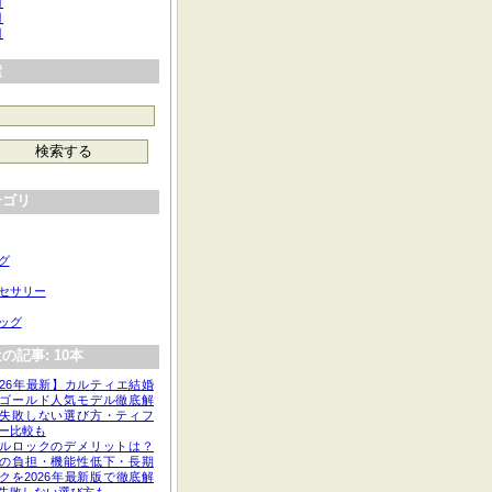
月
月
月
索
テゴリ
グ
セサリー
ッグ
の記事: 10本
026年最新】カルティエ結婚
ゴールド人気モデル徹底解
失敗しない選び方・ティフ
ー比較も
ルロックのデメリットは？
の負担・機能性低下・長期
クを2026年最新版で徹底解