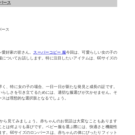
ンパース
パース
ン愛好家の皆さん。
スーパーコピー 服
今回は、可愛らしい女の子の
服についてお話しします。特に注目したいアイテムは、60サイズの
早く、特に女の子の場合、一日一日が新たな発見と成長の証です。
いらしさを引き立てるためには、適切な服選びが欠かせません。そ
パースは理想的な選択肢となるでしょう。
から見てみましょう。赤ちゃんのお世話は大変なこともあります
ことは何よりも喜びです。ベビー服を選ぶ際には、快適さと機能性
ます。60サイズのロンパースは、赤ちゃんの体にぴったりフィット