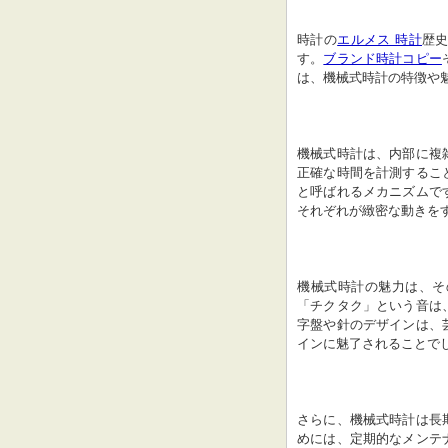
時計の
エルメス 時計
歴
す。
ブランド時計コピー
は、機械式時計の特徴や
機械式時計は、内部に複
正確な時間を計測するこ
と呼ばれるメカニズムで
それぞれが緻密な動きを
機械式時計の魅力は、そ
「チクタク」という音は
字盤や針のデザインは、
インに魅了されることで
さらに、機械式時計は長
めには、定期的なメンテ