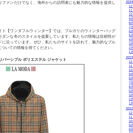
2024
リファンだけでなく、海外からの訪問者にも魅力的な情報を提供し
1
1
1
9
8
7
イト【ワンダフルウィンター】では、ブルガリのウィンターバッグ
6
5
モダンな冬のスタイルを提案しています。私たちの情報は信頼性が
4
ドに沿っています。ぜひ、私たちのサイトを訪れて、魅力的なブル
3
についての情報を得てください。
2
1
2023
Y◆リバーシブル ポリエステル ジャケット
1
1
1
9
8
7
6
5
3
2
1
2022
1
1
1
9
8