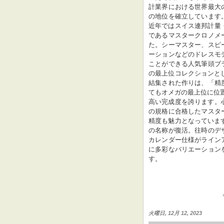
計業界における世界最大
の地位を確立しています
近年ではスイス連邦計量・
であるマスタークロノメ
た。シーマスター、スピ
ーションなどのドレスモ
ことができる人気筆頭ブ
の最上位コレクションとし
結集された作りは、「精
てもオメガの最上位に位
高い完成度を誇ります。心
の規格に合格したマスタ
精度も魅力となっています
の名称が復活。往時のデ
カレンダー仕様がライン
に多彩なバリエーション
す。
火曜日, 12月 12, 2023