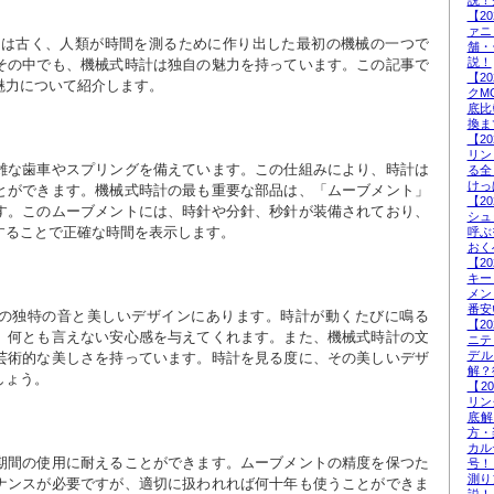
説！
【2
ァニ
史は古く、人類が時間を測るために作り出した最初の機械の一つで
舗・
説！
その中でも、機械式時計は独自の魅力を持っています。この記事で
【2
魅力について紹介します。
クM
底比
換ま
【2
リン
雑な歯車やスプリングを備えています。この仕組みにより、時計は
る全
けっ
とができます。機械式時計の最も重要な部品は、「ムーブメント」
【2
す。このムーブメントには、時針や分針、秒針が装備されており、
シュ
することで正確な時間を表示します。
呼ぶ
おく
【2
キー
メン
番安
の独特の音と美しいデザインにあります。時計が動くたびに鳴る
【2
、何とも言えない安心感を与えてくれます。また、機械式時計の文
ニテ
デ
芸術的な美しさを持っています。時計を見る度に、その美しいデザ
解？
しょう。
【2
リン
底
方・
カル
期間の使用に耐えることができます。ムーブメントの精度を保つた
号！
測り
ナンスが必要ですが、適切に扱われれば何十年も使うことができま