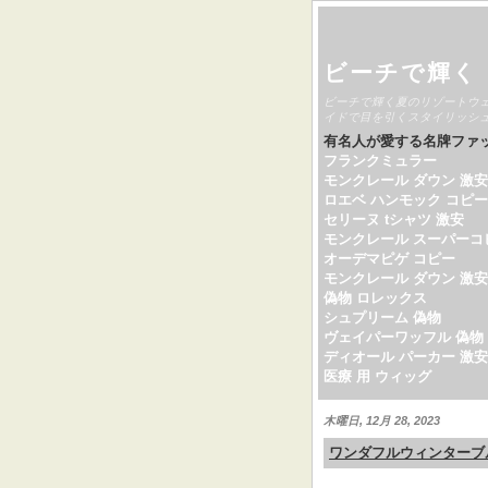
ビーチで輝く
ビーチで輝く夏のリゾートウ
イドで目を引くスタイリッシ
有名人が愛する名牌ファ
フランクミュラー
モンクレール ダウン 激安
ロエベ ハンモック コピー
セリーヌ tシャツ 激安
モンクレール スーパーコ
オーデマピゲ コピー
モンクレール ダウン 激安
偽物 ロレックス
シュプリーム 偽物
ヴェイパーワッフル 偽物
ディオール パーカー 激安
医療 用 ウィッグ
木曜日, 12月 28, 2023
ワンダフルウィンターブ