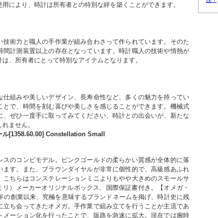
説！
使用により、時計は所有者との特別な絆を築くことができます。
い技術力と職人の手作業が組み合わさって作られています。そのた
時間計測装置以上の存在となっています。時計職人の技術や情熱が
計は、所有者にとって特別なアイテムとなります。
な仕組みや美しいデザイン、長寿命性など、多くの魅力を持ってい
ことで、時間を刻む喜びや美しさを感じることができます。機械式
に、ぜひ一度手に取ってみてください。時計との出会いが、新たな
しれません。
.60.00] Constellation Small
レスのコンビモデル。ピンクゴールドの柔らかい質感が全体的に落
います。また、ブラウンダイヤルが非常に個性的で、高級感あふれ
。こちらはコンステレーションミニよりもやや大きめのスモールサ
0ミリ）メーカーオリジナルボックス、国際保証書付き。【オメガ・
8年の創業以来、究極を意味するブランドネームを掲げ、時計史に残
に立ち会ってきたオメガ。手作業で組み立てを行うことが主流であ
トメーション化を行ったことで、販路を急速に拡大。現在では腕時