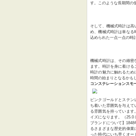
す。このような長期間の
そして、機械式時計は高
め、機械式時計は単なる
込められた一点一点の時
機械式時計は、その緻密
ます。時計を身に着ける
時計の魅力に触れるため
時間の始まりとなるかも
コンステレーションスモール[1358
ピンクゴールドとステン
ち着いた雰囲気を与えて
る雰囲気を持っています
イズになります。（25.
ブランドについて】184
るさまざまな歴史的偉業
った時代にいち早くオー