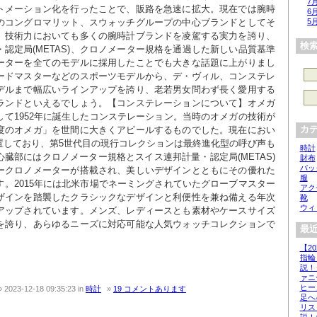
7
トメーション化を行ったことで、販路を急速に拡大。現在では腕時
6
5
のコングロマリット、スウォッチグループの中心ブランドとしてそ
。技術力においても多くの腕時計ブランドを凌駕する実力を誇り、
検
認定局(METAS)、クロノメーター規格を通過した新しい品質基準
ーターを全てのモデルに採用したことでも大きな話題に上がりまし
ードマスターなどのスポーツモデルから、デ・ヴィル、コンステレ
デルまで幅広いラインアップを誇り、老若男女問わず長く愛用する
ランドといえるでしょう。【コンステレーションについて】オメガ
て1952年に誕生したコンステレーション。当時のオメガの技術が
カ
度のオメガ」を世間に大きくアピールするものでした。現在におい
置しており、第5世代目の現行コレクションは最終進化型の呼び声も
時計
臓部にはクロノメーター規格とスイス連邦計量・認定局(METAS)
財布
バッ
ークロノメーターが搭載され、美しいデザインとともにその優れた
服
。2015年には北米市場でネーミングされていたグローブマスター
アク
ザインを踏襲したクラシックなデザインと利便性を兼ね備える年次
靴
ウィ
アップされています。メンズ、レディースとも素材やケースサイズ
を誇り、あらゆるニーズに対応可能な人気ウォッチコレクションで
最近
【2
指輪
説！
ァニ
ヒー
2023-12-18 09:35:23
in
時計
19 コメントあります
足へ
リス