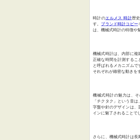
時計の
エルメス 時計
歴
す。
ブランド時計コピー
は、機械式時計の特徴や
機械式時計は、内部に複
正確な時間を計測するこ
と呼ばれるメカニズムで
それぞれが緻密な動きを
機械式時計の魅力は、そ
「チクタク」という音は
字盤や針のデザインは、
インに魅了されることで
さらに、機械式時計は長