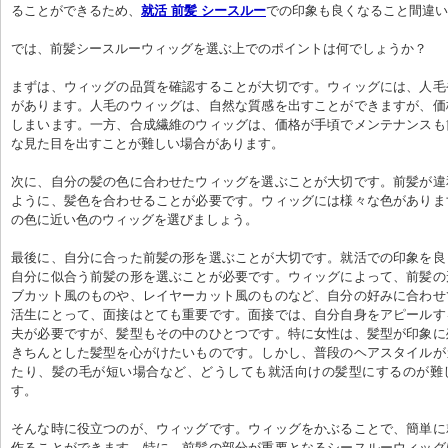
ることができるため、
就活 前髪 シースルー
での印象も良くなること間違い
では、前髪シースルーウィッグを選ぶ上でのポイントは何でしょうか？

まずは、ウィッグの品質を確認することが大切です。ウィッグには、人毛
があります。人毛のウィッグは、自然な質感を出すことができますが、価
しまいます。一方、合成繊維のウィッグは、価格が手頃でメンテナンスも
な見た目を出すことが難しい場合があります。

次に、自分の髪の色に合わせたウィッグを選ぶことが大切です。前髪が違
ように、髪色を合わせることが必要です。ウィッグには様々な色がありま
の色に近い色のウィッグを選びましょう。

最後に、自分に合った前髪の形を選ぶことが大切です。就活での印象を良
自分に似合う前髪の形を選ぶことが必要です。ウィッグによって、前髪の
ブカット風のものや、レイヤーカット風のものなど、自分の好みに合わせ
活生にとって、面接はとても重要です。面接では、自分自身をアピールす
夫が必要ですが、髪型もその中のひとつです。特に女性は、髪型が印象に
きちんとした髪型を心がけたいものです。しかし、普段のヘアスタイルが
たり、髪の毛が短い場合など、どうしても就活向けの髪型にするのが難
す。

そんな時に役立つのが、ウィッグです。ウィッグをかぶることで、簡単に
作ることができます。特に、前髪の部分が重要となるシースルーウィッグ