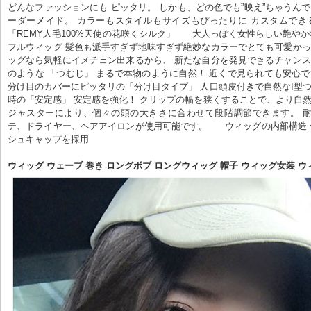
どんなファッションにも ピッタリ。 しかも、どの色でも”映え”ちゃうんです！
ーダーメイド。 カラーもスタイルもサイズもぴったりに カスタムでき
「REMY人毛100%天使の花咲くシルク」      大人っぽく女性らしい艶
フルウィッグ 髪色も派手すぎず地味すぎず絶妙なカラーでとても可愛かったです
ッグなら気軽にイメチェン出来るから、 新たな自分を発見できるチャンス。  
のような 「つむじ」 まるで本物のように自然！ 近くで見られても安心です。 
分け目のカバーにピッタリの「分け目タイプ」 人口頭皮付きで自然なI型つむじで
時の「安定感」 安定感を強化！ クリップの幅を狭くすることで、より自然に！ 
ジャスターにより、個々の頭の大きさに合わせて段階調節できます。 耐
テ、ドライヤー、ヘアアイロンが使用可能です。      ウィッグの内部構造
シュキャップを採用
ウィッグ ウェーブ 巻き ロングボブ ロングウィッグ 帽子 ウィッグ女装 ウ