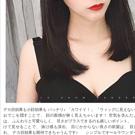
デカ目効果も小顔効果も バッチリ♪ 「カワイイ！」 「ウィッグに見えない！」
おでこを隠すことで、 顔の面積が狭く見えちゃいます！ 空気を含んだ
は、 ふんわりと可愛らしく、 甘さがプラスできるのも嬉しいポイント。    
けて見せることで、 抜け感も演出。 目にかからない長さの前髪は、 
れ、 デカ目効果も期待できちゃうんです♪      シンプルでオールラウンダ