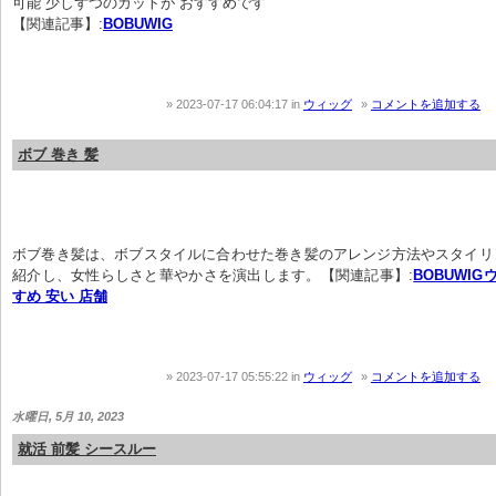
可能 少しずつのカットが おすすめです
【関連記事】:
BOBUWIG
2023-07-17 06:04:17
in
ウィッグ
コメントを追加する
ボブ 巻き 髪
ボブ巻き髪は、ボブスタイルに合わせた巻き髪のアレンジ方法やスタイリ
紹介し、女性らしさと華やかさを演出します。【関連記事】:
BOBUWIG
すめ 安い 店舗
2023-07-17 05:55:22
in
ウィッグ
コメントを追加する
水曜日, 5月 10, 2023
就活 前髪 シースルー