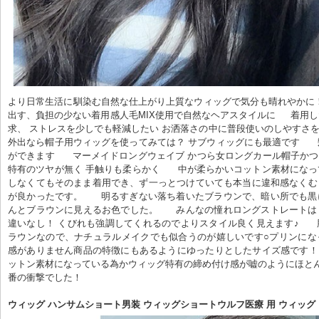
より日常生活に馴染む自然な仕上がり上質なウィッグで気分も晴れやかに
出す、負担の少ない着用感人毛MIX使用で自然なヘアスタイルに     着用
求、 ストレスを少しでも軽減したい お洒落さの中に普段使いのしやすさをプラス
外出なら帽子用ウィッグを使ってみては？ サブウィッグにも最適です     
ができます      マーメイドロングウェイブ かつら女ロングカール帽子かつら一
特有のツヤが無く 手触りも柔らかく      中が柔らかいコットン素材にな
しなくてもそのまま着用でき、ず一っとつけていても本当に違和感なくむ
が良かったです。      明るすぎない落ち着いたブラウンで、暗い所でも
んとブラウンに見えるお色でした。      みんなの憧れロングストレート
違いなし！ くびれも強調してくれるのでよりスタイル良く見えます♪     
ラウンなので、ナチュラルメイクでも似合うのが嬉しいです○プリンにな
感がありません商品の特徴にもあるようにゆったりとしたサイズ感です！   
ットン素材になっている為かウィッグ特有の締め付け感が嘘のようにほと
番の衝撃でした！
ウィッグ ハンサムショート男装 ウィッグショートウルフ医療 用 ウィッグ