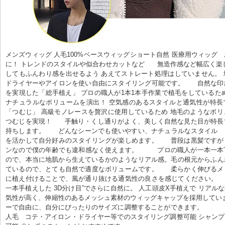
メンズウィッグ 人毛100%ベースウィッグショート自然 医療用ウィッグ  
に！ トレンドのスタイルや似合わせカットなど      無造作感など幅広く楽
してもふんわり感を出せるよう あえてストレート処理はしていません。
ドライヤーやアイロンを使い自由にスタイリング可能です。      自然な
を実現した「総手植え」 プロの職人が1本1本手作業で植毛をしているた
ナチュラルなボリュームを演出！ 空気感のあるスタイルと通気性が特長です。
「つむじ」 高級モノレースを贅沢に使用しているため 地毛のようなボ
つむじを実現！      手触り・くし通りがよく、美しく自然な見た目が特
持ちします。      どんなシーンでも使いやすい、ナチュラルなスタイル   
を活かして自分好みのスタイリングが楽しめます。      普段は黒髪です
ンなので僕の年齢でも違和感なく使えます。         プロの職人が一本一
ので、本当に地肌から生えているかのようなリアル感。毛の根元からふん
ているので、とても自然で適度なボリュームです。      柔らかく伸びる
に植え付けることで、風が通り抜ける通気性の良さを感じてください。    
一本手植えした 3D分け目”でさらに自然に。 人工頭皮X手植えで リアルな頭頂
気性が高く、伸縮性のあるメッシュ素材のウィッグキャップを採用してい
ーで自由に、自分にぴったりのサイズに調整することができます。          
人毛   コテ・アイロン・ドライヤー等でのスタイリング調整可能 シャンプー可