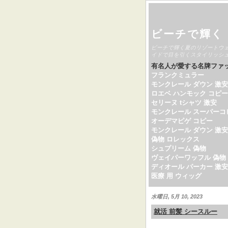
ビーチで輝く
ビーチで輝く夏のリゾートウ
イドで目を引くスタイリッシ
有名人が愛する名牌ファ
フランクミュラー
モンクレール ダウン 激安
ロエベ ハンモック コピー
セリーヌ tシャツ 激安
モンクレール スーパーコ
オーデマピゲ コピー
モンクレール ダウン 激安
偽物 ロレックス
シュプリーム 偽物
ヴェイパーワッフル 偽物
ディオール パーカー 激安
医療 用 ウィッグ
水曜日, 5月 10, 2023
就活 前髪 シースルー