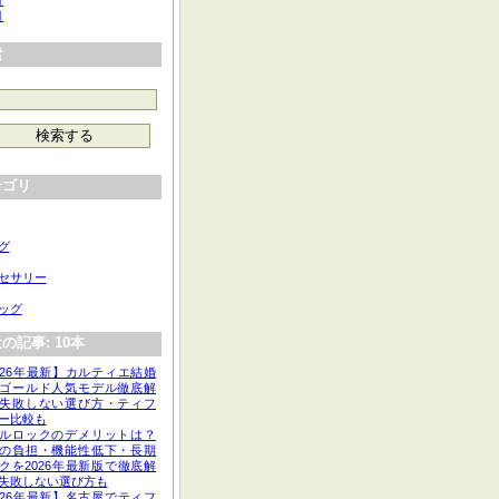
月
月
索
テゴリ
グ
セサリー
ッグ
の記事: 10本
026年最新】カルティエ結婚
ゴールド人気モデル徹底解
失敗しない選び方・ティフ
ー比較も
ルロックのデメリットは？
の負担・機能性低下・長期
クを2026年最新版で徹底解
失敗しない選び方も
026年最新】名古屋でティフ