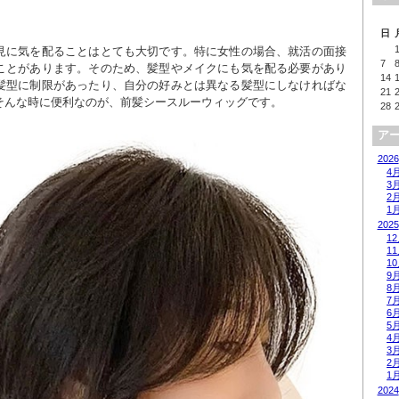
日
見に気を配ることはとても大切です。特に女性の場合、就活の面接
7
ことがあります。そのため、髪型やメイクにも気を配る必要があり
14
髪型に制限があったり、自分の好みとは異なる髪型にしなければな
21
そんな時に便利なのが、前髪シースルーウィッグです。

28
ア
2026
4
3
2
1
2025
1
1
1
9
8
7
6
5
4
3
2
1
2024