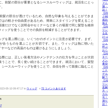
に、前髪の部分が重要となるシースルーウィッグは、就活生にとっ
ァニ
舗・
。

説！
【2
前髪の部分が透けているため、自然な印象を与えることができま
クM
底比
ではの軽さや自由度があるため、簡単にスタイリングを変えること
換ま
面接だけでなく説明会やセミナーなど多くの場面で同じ髪型を維持
【2
ウィッグを使うことでその負担を軽減することができます。

リン
る全
けっ
ッグを選ぶ際には、いくつかのポイントに注意が必要です。まず、
【2
が合うものを選ぶことが大切です。また、ウィッグは熱に弱いた
シュ
呼ぶ
イヤーなどの高温のものは避けるようにしましょう。

おく
【2
る際には、正しい装着方法やメンテナンスの仕方を学ぶことが大切
キー
メン
扱うことで、長く使い続けることができます。就活において、髪型
番安
。シースルーウィッグを使うことで、自信を持って面接に臨むこと
【2
ニテ
デ
解？
【2
リン
底
2023-05-10 09:47:17
in
ウィッグ
72 コメントあります
方・
カル
号！
m
測り
説！
37