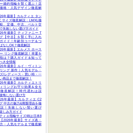
ー婚約指輪を賢く選ぶ！店
価格・人気デザイン徹底解
026年最新】カルティエ タン
C サイズ徹底解説：LM/XL徹
較、定価、中古、ベルト交
で失敗しない選び方ガイド
026年最新】ティファニー T
グ【中古】を賢く手に入れ
ガイド！年齢別コーデ＆つ
ぱなしOK？徹底解説
026年最新】エルメス ホース
ー リング徹底解説！幸運を
指は？購入ガイド＆知って
べき全情報
026年最新】ルイ・ヴィトン
リング 新作｜人気モデル・
ズ/レディース・買い時・一
い商品まで徹底解説！
026年最新】カルティエトリ
ィリングお守り効果＆全モ
ル徹底解説！時代遅れは誤
後悔しない選び方
026年最新】カルティエ C2
グ 中古の魅力&廃盤理由を徹
解説！失敗しない賢い選び
楽しみ方ガイド
ティエ指輪サイズ48は日本8
【2026年最新】サイズ表・
方・人気モデルまで徹底解