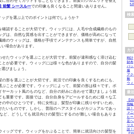
髪に合わせてカットすることもできます。前髪のシルエットを整え
6
5
活 前髪 シースルー
での印象も良くなること間違いありません。

検
ィッグを選ぶ上でのポイントは何でしょうか？

を確認することが大切です。ウィッグには、人毛や合成繊維のもの
ッグは、自然な質感を出すことができますが、価格が高めになって
繊維のウィッグは、価格が手頃でメンテナンスも簡単ですが、自然
い場合があります。

カ
わせたウィッグを選ぶことが大切です。前髪が違和感なく溶け込む
時計
財布
ことが必要です。ウィッグには様々な色がありますので、自分の髪
バッ
選びましょう。

服
アク
靴
髪の形を選ぶことが大切です。就活での印象を良くするためにも、
ウィ
選ぶことが必要です。ウィッグによって、前髪の形は様々です。ボ
イヤーカット風のものなど、自分の好みに合わせて選びましょう就
最近
ても重要です。面接では、自分自身をアピールするために様々な工
【2
その中のひとつです。特に女性は、髪型が印象に残りやすいため、
指輪
けたいものです。しかし、普段のヘアスタイルがカジュアルであっ
説！
ァニ
など、どうしても就活向けの髪型にするのが難しい場合もありま
ヒー
足へ
リス
説！
ウィッグです。ウィッグをかぶることで、簡単に就活向けの髪型を
【2