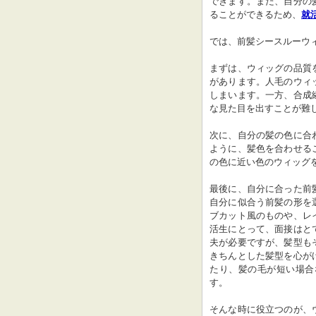
できます。また、自分の
ることができるため、
就
では、前髪シースルーウ
まずは、ウィッグの品質
があります。人毛のウィ
しまいます。一方、合成
な見た目を出すことが難し
次に、自分の髪の色に合
ように、髪色を合わせる
の色に近い色のウィッグを
最後に、自分に合った前
自分に似合う前髪の形を
ブカット風のものや、レ
活生にとって、面接はと
夫が必要ですが、髪型も
きちんとした髪型を心が
たり、髪の毛が短い場合
す。

そんな時に役立つのが、