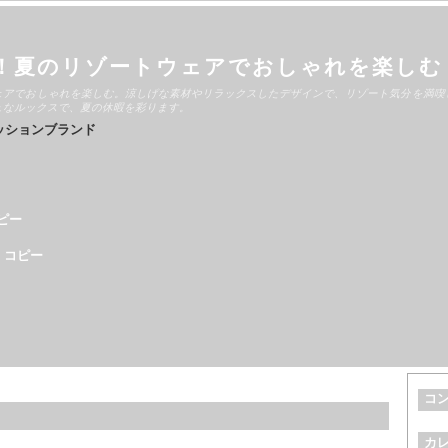
！夏のリゾートウェアでおしゃれを楽しむ
ェアでおしゃれを楽しむ。涼しげな素材やリラックスしたデザインで、リゾート気分を満喫
ュなルックスで、夏の休暇を彩ります。
ッションブランド
ピー
 コピー
コ
カ