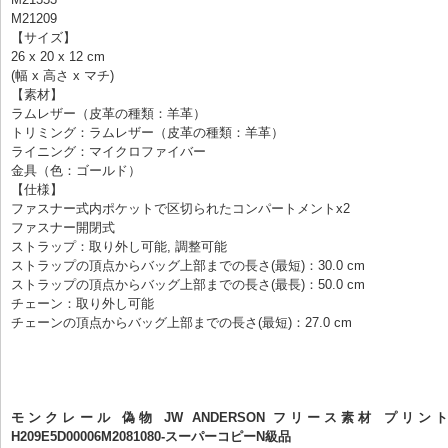
M21209
【サイズ】
26 x 20 x 12 cm
(幅 x 高さ x マチ)
【素材】
ラムレザー（皮革の種類：羊革）
トリミング：ラムレザー（皮革の種類：羊革）
ライニング：マイクロファイバー
金具（色：ゴールド）
【仕様】
ファスナー式内ポケットで区切られたコンパートメントx2
ファスナー開閉式
ストラップ：取り外し可能, 調整可能
ストラップの頂点からバッグ上部までの長さ(最短)：30.0 cm
ストラップの頂点からバッグ上部までの長さ(最長)：50.0 cm
チェーン：取り外し可能
チェーンの頂点からバッグ上部までの長さ(最短)：27.0 cm
モンクレール 偽物 JW ANDERSON フリース素材 プリン
H209E5D00006M2081080-スーパーコピーN級品