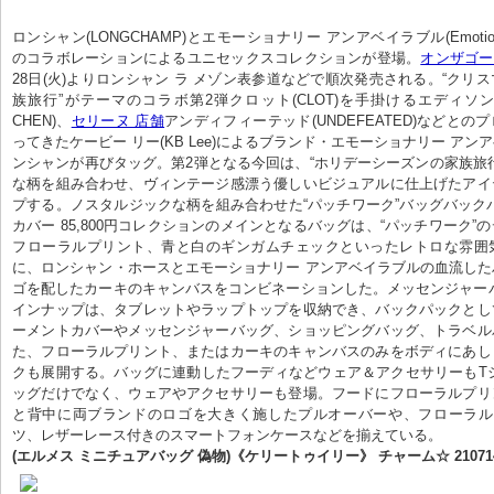
ロンシャン(LONGCHAMP)とエモーショナリー アンアベイラブル(Emotionally 
のコラボレーションによるユニセックスコレクションが登場。
オンザゴー
28日(火)よりロンシャン ラ メゾン表参道などで順次発売される。“クリ
族旅行”がテーマのコラボ第2弾クロット(CLOT)を手掛けるエディソン チャ
CHEN)、
セリーヌ 店舗
アンディフィーテッド(UNDEFEATED)などとの
ってきたケービー リー(KB Lee)によるブランド・エモーショナリー アン
ンシャンが再びタッグ。第2弾となる今回は、“ホリデーシーズンの家族旅
な柄を組み合わせ、ヴィンテージ感漂う優しいビジュアルに仕上げたアイ
プする。ノスタルジックな柄を組み合わせた“パッチワーク”バッグバック
カバー 85,800円コレクションのメインとなるバッグは、“パッチワーク”
フローラルプリント、青と白のギンガムチェックといったレトロな雰囲
に、ロンシャン・ホースとエモーショナリー アンアベイラブルの血流し
ゴを配したカーキのキャンバスをコンビネーションした。メッセンジャーバッグ
インナップは、タブレットやラップトップを収納でき、バックパックとし
ーメントカバーやメッセンジャーバッグ、ショッピングバッグ、トラベル
た、フローラルプリント、またはカーキのキャンバスのみをボディにあし
クも展開する。バッグに連動したフーディなどウェア＆アクセサリーもTシャツ
ッグだけでなく、ウェアやアクセサリーも登場。フードにフローラルプリ
と背中に両ブランドのロゴを大きく施したプルオーバーや、フローラル
ツ、レザーレース付きのスマートフォンケースなどを揃えている。
(エルメス ミニチュアバッグ 偽物)《ケリートゥイリー》 チャーム☆ 210714