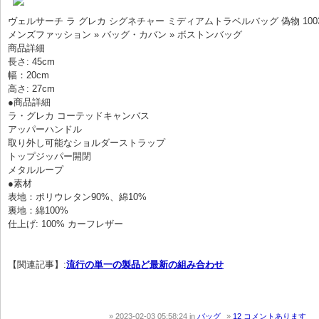
ヴェルサーチ ラ グレカ シグネチャー ミディアムトラベルバッグ 偽物 1003
メンズファッション » バッグ・カバン » ボストンバッグ
商品詳細
長さ: 45cm
幅：20cm
高さ: 27cm
●商品詳細
ラ・グレカ コーテッドキャンバス
アッパーハンドル
取り外し可能なショルダーストラップ
トップジッパー開閉
メタルループ
●素材
表地：ポリウレタン90%、綿10%
裏地：綿100%
仕上げ: 100% カーフレザー
【関連記事】:
流行の単一の製品ど最新の組み合わせ
2023-02-03 05:58:24
in
バッグ
12 コメントあります