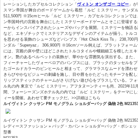
レーションしたカプセルコレクション「
ヴィトン オンザゴー コピー
」が
スマン帝国が舞台のボードゲームから着想「ルビ ミステリー」サンダル「Yazefl
511,500円 ※15cmヒール「ルビ ミステリー」カプセルコレクションで
ン帝国時代の宮殿を舞台にしたミステリーボードゲームとそこに登場する
ーからインスパイアされたシューズやバッグを展開。ミステリーを物語る
など、エキゾチックでミステリアスなデザインのアイテムが揃う。トルコ
を思わせる装飾のシューズなどパンプス「Hot Chick Kiss Ts」 238,700
ンダル「Superyaz」 306,900円 ※16cmソール例えば、プラットフォ
には、宮殿の床や壁にほどこされたトルコタイルや螺鈿細工を模したエキ
オン。艶のあるベルベットの装飾が、華やかな雰囲気を演出する。また、
フィーチャーしたヴォーベロアのパンプスには、ブラックのタッセルをプ
たゴールドカラーのピンヒールと相まって、グラマラスなムードを漂わせ
きらびやかなビジューの刺繍を施し、目や唇をかたどったモチーフを配し
リップスティックのチャームがさりげない遊び心をプラスしている。フォ
ル丸の内 東京で「ルビ ミステリー」アフタヌーンティーも尚、2023年11月
間、フォーシーズンズホテル丸の内では「ルビ ミステリー」をテーマに
ィーを開催。あわせて要チェックだ。>>詳細はこちら
​ルイヴィトン クッサン PM モノグラム ショルダーバッグ 偽物 2色 M2135
ルイヴィトン クッサン PM モノグラム ショルダーバッグ 偽物 2色 M2135
レディースファッション » バッグ・カバン » ショルダーバッグ・ポシェッ
型番
M21353