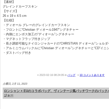
【素材】
グレインドカーフスキン
【サイズ】
26 x 19 x 4.5 cm
【仕様】
・ディオール グレーのグレインドカーフスキン
・フロントに“Christian ディオール1947”シグネチャー
・内側にエンボス加工の“ディオール”シグネチャー
・マグネットフラップ付きジップ
・長さ調節可能なナイロンジャカードの“CHRISTIAN ディオール”ショル
・アルミニウムバックルに“Christian ディオール”シグネチャーと“CD”イニ
・ダストバッグ付き
2023-02-16 08:24:05
in
バッグ
10 コメントあります
土曜日, 2月 11, 2023
ロンシャン × EUのコラボバッグ、ヴィンテージ風パッチワークのバック
ジャー