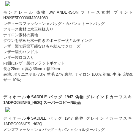
モンクレール 偽物 JW ANDERSON フリース素材 プリン
H209E5D00006M2081080
レディースファッション » バッグ・カバン » トートバッグ
フリース素材に水玉模様入り
ナイロン素材の裏地
ダウンを詰めた水平向きのボーダー状キルティング
レザー製で調節可能なひもを結んでクローズ
レザー製のハンドル
レザー製ロゴ入り
内側にレザー製のフラットポケット
長さ28cm x 高さ36cm x 幅20cm
表地: ポリエステル 73% 羊毛 27%;裏地: ナイロン 100%;別布: 牛 革 ;詰物
ザー 10%;
ディオール◆SADDLE バッグ 1947 偽物 グレインドカーフス
1ADPO093NFS_H62Q-スーパーコピーN級品
ディオール◆SADDLE バッグ 1947 偽物 グレインドカーフス
1ADPO093NFS_H62Q
メンズファッション » バッグ・カバン » ショルダーバッグ