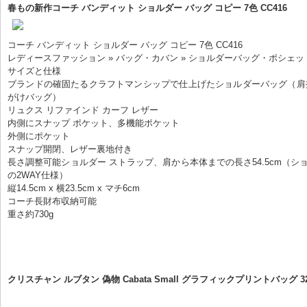
春もの新作コーチ バンディット ショルダー バッグ コピー 7色 CC416
コーチ バンディット ショルダー バッグ コピー 7色 CC416
レディースファッション » バッグ・カバン » ショルダーバッグ・ポシェッ
サイズと仕様
ブランドの確固たるクラフトマンシップで仕上げたショルダーバッグ（肩
がけバッグ）
リュクス リファインド カーフ レザー
内側にスナップ ポケット、多機能ポケット
外側にポケット
スナップ開閉、レザー裏地付き
長さ調整可能ショルダー ストラップ、肩から本体までの長さ54.5cm（シ
の2WAY仕様）
縦14.5cm x 横23.5cm x マチ6cm
コーチ長財布収納可能
重さ約730g
クリスチャン ルブタン 偽物 Cabata Small グラフィックプリントバッグ 322