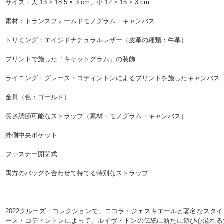
サイズ：大 13 × 18.5 × 3 cm、小 12 × 15 × 3 cm
素材：トランスフォームドモノグラム・キャンバス
トリミング：エイジドナチュラルレザー（皮革の種類：牛革）
プリントで施した「キャットグラム」の装飾
ライニング：グレース・コディントンによるプリントを施したキャンバス
金具（色：ゴールド）
長さ調節可能なストラップ（素材：モノグラム・キャンバス）
外側中央ポケット
ファスナー開閉式
両方のバッグを合わせて持てる特別なストラップ
2022クルーズ・コレクションで、ニコラ・ジェスキエールと著名なスタ
ース・コディントンによって、ルイヴィトンの伝統に新たに遊び心溢れる