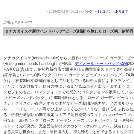
2023-02-11 04:50:11
in
バッグ
11 コメントあります
土曜日, 2月 4, 2023
タナカダイスケ新作ハンドバッグ“ビーズ刺繍”を施したローズ柄、伊勢丹
タナカダイスケ(tanakadaisuke)から、新作バッグ「ローズ ガーデン 
(Rose garden beads handbag)」が登場。
ディオール トートバッグ 偽物
20
ら9月6日(火)まで、伊勢丹新宿店で開催される期間限定ストアで先行発売
繍”が美しいローズ柄バッグ「ローズ ガーデン ビーズ ハンドバッグ」74,8
ケは、衣装制作や刺繍作家として活動している田中大資によるブランド。
けたようなお洋服で、自分の中にいるまだ見ぬ自分と出会えますように」
ンセプトのもと、ロマンティックで幻想的なコレクションを展開している
ン ビーズ ハンドバッグ」74,800円新作となる「ローズ ガーデン ビーズ
タナカダイスケが得意とする立体的なビーズ刺繍が魅力的。ノスタルジッ
ら、ローズモチーフが浮かび上がってくるかのような、遊び心あふれる仕
る。伊勢丹新宿店の期間限定ストアで先行発売ホワイト ハンカチーフ ハンドバ
円なお、新作バッグ「ローズ ガーデン ビーズ ハンドバッグ」は、伊勢
ストアで先行発売。完全受注制のタナカダイスケのウェアを、試着して、
きる貴重な機会だ。また、当日購入し、持ち帰ることができるストック商