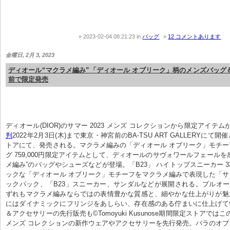
2023-02-04 08:21:23
in
バッグ
12 コメントあります
金曜日, 2月 3, 2023
ディオール“マクラメ編み”「ディオール オブリーク」柄のメンズバッグ
前で限定発売
ディオール(DIOR)のサマー 2023 メンズ コレクションから限定アイテム
判
2022年2月3日(木)まで東京・神宮前のBA-TSU ART GALLERYにて
トアにて、発売される。マクラメ編みの「ディオール オブリーク」モチ
グ 759,000円限定アイテムとして、ディオールのサヴォワールフェールを
メ編み”のバッグやシューズなどが登場。「B23」 ハイトップスニーカー 33
ックな「ディオール オブリーク」モチーフをマクラメ編みで表現した「
ックパック、「B23」スニーカー、サンダルなどが展開される。プルオーバー 
ずれもマクラメ編みならではの表情豊かな質感と、細やかな仕上がりが魅
にはダイナミックにフリンジをあしらい、存在感のある佇まいに仕上げて
＆アクセサリーの先行販売も©Tomoyuki Kusunose期間限定ストアではこの
メンズ コレクションの新作ウェアやアクセサリーを先行発売。バラのオ