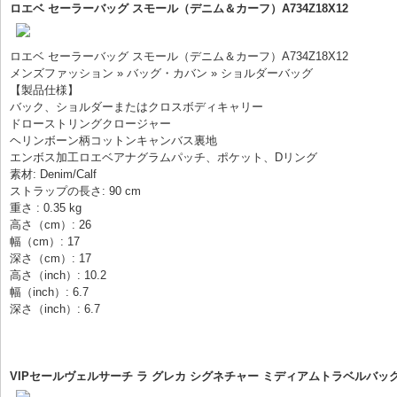
ロエベ セーラーバッグ スモール（デニム＆カーフ）A734Z18X12
ロエベ セーラーバッグ スモール（デニム＆カーフ）A734Z18X12
メンズファッション » バッグ・カバン » ショルダーバッグ
【製品仕様】
バック、ショルダーまたはクロスボディキャリー
ドローストリングクロージャー
ヘリンボーン柄コットンキャンバス裏地
エンボス加工ロエベアナグラムパッチ、ポケット、Dリング
素材: Denim/Calf
ストラップの長さ: 90 cm
重さ : 0.35 kg
高さ（cm）: 26
幅（cm）: 17
深さ（cm）: 17
高さ（inch）: 10.2
幅（inch）: 6.7
深さ（inch）: 6.7
VIPセールヴェルサーチ ラ グレカ シグネチャー ミディアムトラベルバッグ 偽