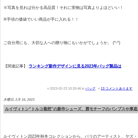
※写真を見れば分かる高品質！それに実物は写真よりよほどいい！
※手頃の価値でいい商品が手に入れる！！
ご自分用にも、大切な人への贈り物にもいかがでしょうか。 (^-^)
【関連記事】:
ランキング新作デザインに見る2023年バッグ製品は
2023-02-23 10:26:46
in
バッグ
13 コメントあります
木曜日, 2月 16, 2023
ルイヴィトン“トルコ着想”の新作シューズ、唇モチーフのパンプスや厚底
ルイヴィトン2023年秋冬コレクションから、パリのアーティスト、ヤズ