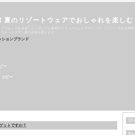
！夏のリゾートウェアでおしゃれを楽しむ
ェアでおしゃれを楽しむ。涼しげな素材やリラックスしたデザインで、リゾート気分を満喫
ュなルックスで、夏の休暇を彩ります。
ッションブランド
ピー
 コピー
コ
ゲットですか？
カ