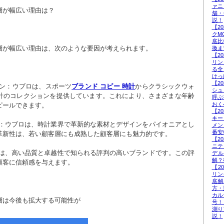
ァニ
層が幅広い理由は？
舗・
説！
【2
クM
底比
層が幅広い理由は、次のような要因が考えられます。
換ま
【2
リン
る全
けっ
【2
ョン：ウブロは、スポーツ
ブランド コピー 時計
からクラシックウォ
シュ
計のコレクションを提供しています。これにより、さまざまな年齢
呼ぶ
おく
ピールできます。
【2
キー
メン
番安
革新性は、若い顧客層にも成熟した顧客層にも魅力的です。
【2
ニテ
デ
解？
顧客に信頼感を与えます。
【2
リン
底
方・
カル
層は今後も拡大する可能性が
号！
測り
説！