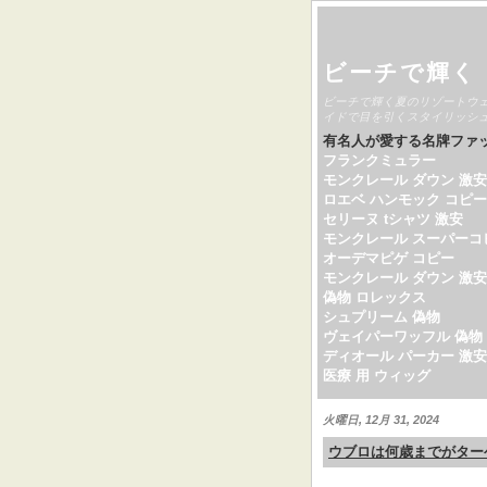
ビーチで輝く
ビーチで輝く夏のリゾートウ
イドで目を引くスタイリッシ
有名人が愛する名牌ファ
フランクミュラー
モンクレール ダウン 激安
ロエベ ハンモック コピー
セリーヌ tシャツ 激安
モンクレール スーパーコ
オーデマピゲ コピー
モンクレール ダウン 激安
偽物 ロレックス
シュプリーム 偽物
ヴェイパーワッフル 偽物
ディオール パーカー 激安
医療 用 ウィッグ
火曜日, 12月 31, 2024
ウブロは何歳までがター