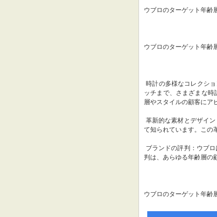
ウブロのターゲット年齢
ウブロのターゲット年齢
 時計の多様なコレクシ
ッチまで、さまざまな時
層やスタイルの顧客にア
 革新的な素材とデザイン：ウブロは、時計業界で革新的な素材とデザインをパイオニアとし
て知られています。この
 ブランドの評判：ウブロは、高い品質と卓越性で知られる評判の高いブランドです。この評
判は、あらゆる年齢層の
ウブロのターゲット年齢