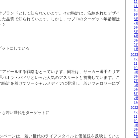
1
1
1
計ブランドとして知られています。その時計は、洗練されたデザイ
9
した品質で知られています。しかし、ウブロのターゲット年齢層は
8
7
か？
6
5
4
3
2
ゲットにしている
1
2023
1
1
1
にアピールする戦略をとっています。同社は、サッカー選手キリア
9
8
手パオラ・バドサといった人気のアスリートと提携しています。こ
7
の時計を着けてソーシャルメディアに登場し、若いフォロワーにブ
6
。
5
3
2
1
2022
1
ンも若い世代をターゲットに
1
1
9
8
7
ンペーンは、若い世代のライフスタイルと価値観を反映していま