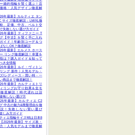
ー婚約指輪を賢く選ぶ！店
価格・人気デザイン徹底解
026年最新】カルティエ タン
C サイズ徹底解説：LM/XL徹
較、定価、中古、ベルト交
で失敗しない選び方ガイド
026年最新】ティファニー T
グ【中古】を賢く手に入れ
ガイド！年齢別コーデ＆つ
ぱなしOK？徹底解説
026年最新】エルメス ホース
ー リング徹底解説！幸運を
指は？購入ガイド＆知って
べき全情報
026年最新】ルイ・ヴィトン
リング 新作｜人気モデル・
ズ/レディース・買い時・一
い商品まで徹底解説！
026年最新】カルティエトリ
ィリングお守り効果＆全モ
ル徹底解説！時代遅れは誤
後悔しない選び方
026年最新】カルティエ C2
グ 中古の魅力&廃盤理由を徹
解説！失敗しない賢い選び
楽しみ方ガイド
ティエ指輪サイズ48は日本8
【2026年最新】サイズ表・
方・人気モデルまで徹底解