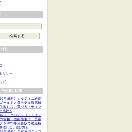
月
月
索
テゴリ
グ
セサリー
ッグ
の記事: 10本
026年最新】カルティエ結婚
ゴールド人気モデル徹底解
失敗しない選び方・ティフ
ー比較も
ルロックのデメリットは？
の負担・機能性低下・長期
クを2026年最新版で徹底解
失敗しない選び方も
026年最新】名古屋でティフ