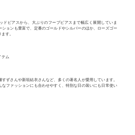
ッドピアスから、大ぶりのフープピアスまで幅広く展開していま
ーションも豊富で、定番のゴールドやシルバーのほか、ローズゴー
ります。
イテム
瀬すずさんや新垣結衣さんなど、多くの著名人が愛用しています。
んなファッションにも合わせやすく、特別な日の装いにも日常使い