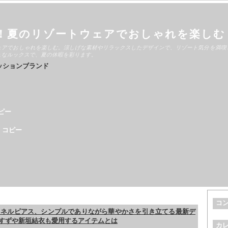
！夏のリゾートウェアでおしゃれを楽しむ
ェアでおしゃれを楽しむ。涼しげな素材やリラックスしたデザインで、リゾート気分を満喫
ュなルックスで、夏の休暇を彩ります。
ッションブランド
ピー
 コピー
コ
シャネルピアス、シンプルでありながら華やかさを引き立てる最新デ
すずや新垣結衣も愛用するアイテムとは
カ