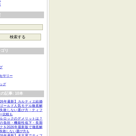
月
月
索
テゴリ
グ
セサリー
ッグ
の記事: 10本
026年最新】カルティエ結婚
ゴールド人気モデル徹底解
失敗しない選び方・ティフ
ー比較も
ルロックのデメリットは？
の負担・機能性低下・長期
クを2026年最新版で徹底解
失敗しない選び方も
026年最新】名古屋でティフ