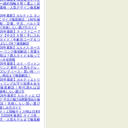
ー婚約指輪を賢く選ぶ！店
価格・人気デザイン徹底解
026年最新】カルティエ タン
C サイズ徹底解説：LM/XL徹
較、定価、中古、ベルト交
で失敗しない選び方ガイド
026年最新】ティファニー T
グ【中古】を賢く手に入れ
ガイド！年齢別コーデ＆つ
ぱなしOK？徹底解説
026年最新】エルメス ホース
ー リング徹底解説！幸運を
指は？購入ガイド＆知って
べき全情報
026年最新】ルイ・ヴィトン
リング 新作｜人気モデル・
ズ/レディース・買い時・一
い商品まで徹底解説！
026年最新】カルティエトリ
ィリングお守り効果＆全モ
ル徹底解説！時代遅れは誤
後悔しない選び方
026年最新】カルティエ C2
グ 中古の魅力&廃盤理由を徹
解説！失敗しない賢い選び
楽しみ方ガイド
ティエ指輪サイズ48は日本8
【2026年最新】サイズ表・
方・人気モデルまで徹底解