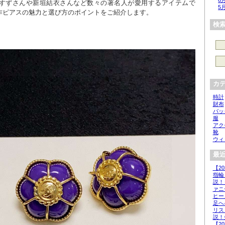
6
すずさんや新垣結衣さんなど数々の著名人が愛用するアイテムで
5
作ピアスの魅力と選び方のポイントをご紹介します。
検
カ
時計
財布
バッ
服
アク
靴
ウィ
最近
【2
指輪
説！
ァニ
ヒー
足へ
リス
説！
【2