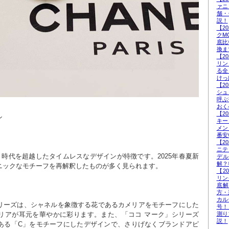
ァニ
舗・
説！
【2
クM
底比
換ま
【2
リン
る全
けっ
【2
シュ
呼ぶ
おく
【2
ン
キー
メン
番安
【2
ニテ
、時代を超越したタイムレスなデザインが特徴です。2025年春夏新
デ
解？
ニックなモチーフを再解釈したものが多く見られます。
【2
リン
底
方・
カル
リーズは、シャネルを象徴する花であるカメリアをモチーフにした
号！
測り
リアが耳元を華やかに彩ります。また、「ココ マーク」シリーズ
説！
ある「C」をモチーフにしたデザインで、さりげなくブランドアピ