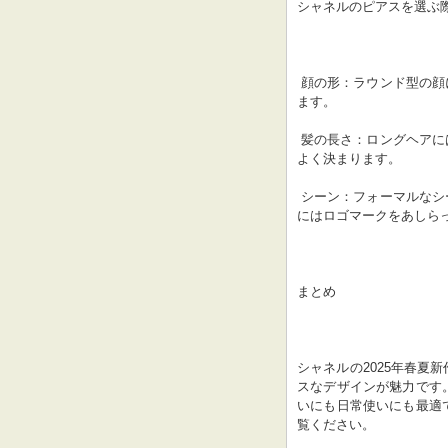
シャネルのピアスを選ぶ
 顔の形：ラウンド型の顔にはフープピアスが、オーバル型の顔にはスタッドピアスが似合い
ます。
 髪の長さ：ロングヘアには大ぶりのピアスが、ショートヘアには小ぶりのピアスがバランス
よく決まります。
 シーン：フォーマルなシーンにはダイヤモンドをあしらったピアスが、カジュアルなシーン
にはロゴマークをあしら
まとめ
シャネルの2025年春夏
スなデザインが魅力です
いにも日常使いにも最適
覧ください。