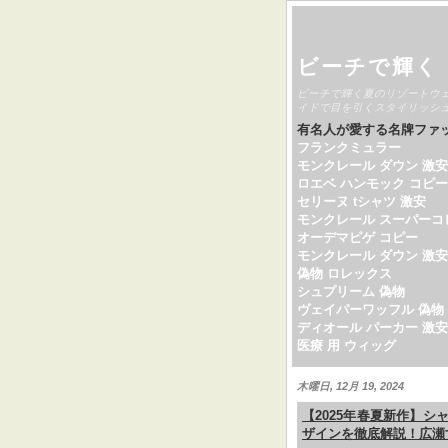
ビーチで輝く
ビーチで輝く夏のリゾートウ
イドで目を引くスタイリッシ
有名人が愛する名牌ファ
フランクミュラー
モンクレール ダウン 激安
ロエベ ハンモック コピー
セリーヌ tシャツ 激安
モンクレール スーパーコ
オーデマピゲ コピー
モンクレール ダウン 激安
偽物 ロレックス
シュプリーム 偽物
ヴェイパーワッフル 偽物
ディオール パーカー 激安
医療 用 ウィッグ
木曜日, 12月 19, 2024
【2025年春夏新作】
ザインを徹底解説！広瀬