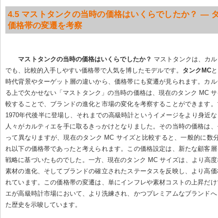
4.5 マストタンクの当時の価格はいくらでしたか？ — 
価格帯の変遷を考察
マストタンクの当時の価格はいくらでしたか？
 マストタンクは、カ
でも、比較的入手しやすい価格帯で人気を博したモデルです。
タンクMC
と
時代背景やターゲット層の違いから、価格帯にも変遷が見られます。カル
る上で欠かせない「マストタンク」の当時の価格は、現在のタンク MC 
較することで、ブランドの進化と市場の変化を考察することができます。
1970年代後半に登場し、それまでの高級時計というイメージをより身近
人々がカルティエを手に取るきっかけとなりました。その当時の価格は、
って異なりますが、現在のタンク MC サイズと比較すると、一般的に数
れ以下の価格帯であったと考えられます。この価格設定は、新たな顧客層
戦略に基づいたものでした。一方、現在のタンク MC サイズは、より高
素材の進化、そしてブランドの確立されたステータスを反映し、より高価
れています。この価格帯の変遷は、単にインフレや素材コストの上昇だけ
エが高級時計市場において、より洗練され、かつプレミアムなブランドへ
た歴史を示唆しています。