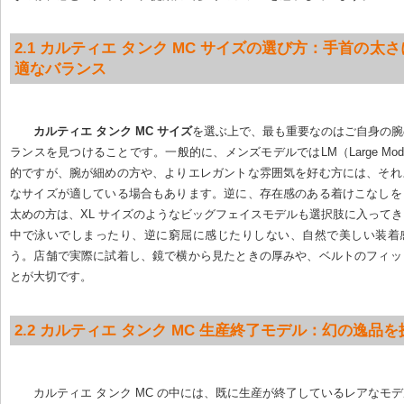
2.1 カルティエ タンク MC サイズの選び方：手首の太
適なバランス
カルティエ タンク MC サイズ
を選ぶ上で、最も重要なのはご自身の腕
ランスを見つけることです。一般的に、メンズモデルではLM（Large Mod
的ですが、腕が細めの方や、よりエレガントな雰囲気を好む方には、それ
なサイズが適している場合もあります。逆に、存在感のある着けこなしを
太めの方は、XL サイズのようなビッグフェイスモデルも選択肢に入って
中で泳いでしまったり、逆に窮屈に感じたりしない、自然で美しい装着
う。店舗で実際に試着し、鏡で横から見たときの厚みや、ベルトのフィッ
とが大切です。
2.2 カルティエ タンク MC 生産終了モデル：幻の逸品
カルティエ タンク MC の中には、既に生産が終了しているレアなモ