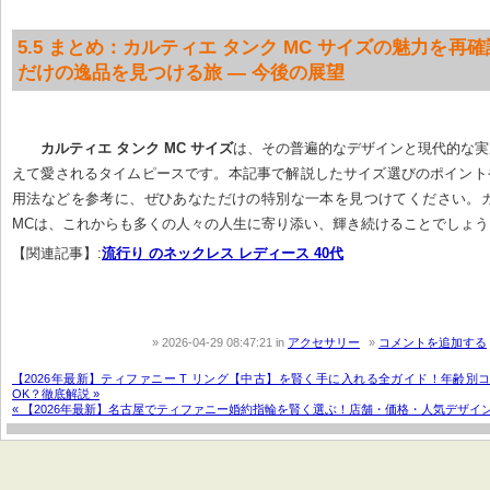
5.5 まとめ：カルティエ タンク MC サイズの魅力を再
だけの逸品を見つける旅 — 今後の展望
カルティエ タンク MC サイズ
は、その普遍的なデザインと現代的な実
えて愛されるタイムピースです。本記事で解説したサイズ選びのポイント
用法などを参考に、ぜひあなただけの特別な一本を見つけてください。カ
MCは、これからも多くの人々の人生に寄り添い、輝き続けることでしょう
【関連記事】:
流行り のネックレス レディース 40代
2026-04-29 08:47:21
in
アクセサリー
コメントを追加する
【2026年最新】ティファニー T リング【中古】を賢く手に入れる全ガイド！年齢別
OK？徹底解説 »
« 【2026年最新】名古屋でティファニー婚約指輪を賢く選ぶ！店舗・価格・人気デザイ