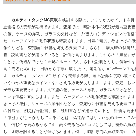
カルティエタンクMC買取
を検討する際は、いくつかのポイントを押
正価格での売却が期待できます。査定では、時計本体の状態が最も重要視
の傷、ケースの摩耗、ガラスの欠けなど、外観のコンディションは価格
た、ムーブメントの動作状態も確認されます。日差の精度、巻き上げの感
作性なども、査定額に影響を与える要素です。さらに、購入時の付属品
箱、説明書などが揃っていると、評価は高まります。これらの「履歴」が
ことは、偽造品ではなく正規のルートで入手された証明となり、信頼性を
高く売るためには、日頃から丁寧に取り扱い、定期的なメンテナンスを
す。カルティエ タンク MC サイズを売却する際、適正な価格で買い取っ
いくつかの重要なポイントを押さえる必要があります。まず、査定におい
が最も重要視されます。文字盤の傷、ケースの摩耗、ガラスの欠けなど、
ョンは価格に直結します。また、ムーブメントの動作状態も確認されます
き上げの感触、リューズの操作性なども、査定額に影響を与える要素です
の付属品、例えば保証書、箱、説明書などが揃っていると、評価は高ま
「履歴」がしっかりしていることは、偽造品ではなく正規のルートで入
り、信頼性を高めるからです。高く売るためのコツとしては、複数の買取
し、比較検討することが挙げられます。特に、時計専門の買取業者や、カ