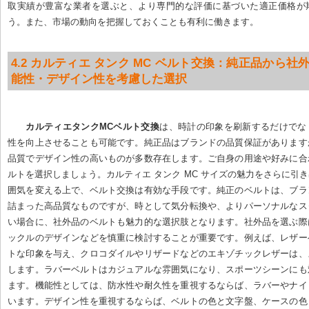
取実績が豊富な業者を選ぶと、より専門的な評価に基づいた適正価格が
う。また、市場の動向を把握しておくことも有利に働きます。
4.2 カルティエ タンク MC ベルト交換：純正品から社外
能性・デザイン性を考慮した選択
カルティエタンクMCベルト交換
は、時計の印象を刷新するだけでな
性を向上させることも可能です。純正品はブランドの品質保証があります
品質でデザイン性の高いものが多数存在します。ご自身の用途や好みに合
ルトを選択しましょう。カルティエ タンク MC サイズの魅力をさらに引
囲気を変える上で、ベルト交換は有効な手段です。純正のベルトは、ブラ
詰まった高品質なものですが、時として気分転換や、よりパーソナルなス
い場合に、社外品のベルトも魅力的な選択肢となります。社外品を選ぶ際
ックル
のデザインなどを慎重に検討することが重要です。例えば、レザー
トな印象を与え、クロコダイルやリザードなどのエキゾチックレザーは、
します。ラバーベルトはカジュアルな雰囲気になり、スポーツシーンにも
ます。機能性としては、防水性や耐久性を重視するならば、ラバーやナイ
います。デザイン性を重視するならば、ベルトの色と文字盤、ケースの色