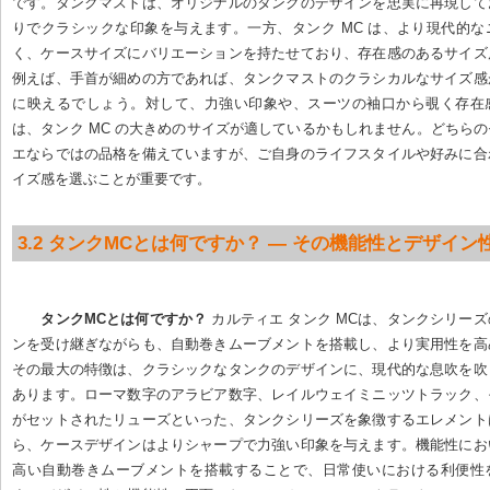
です。タンクマストは、オリジナルのタンクのデザインを忠実に再現して
りでクラシックな印象を与えます。一方、タンク MC は、より現代的
く、ケースサイズにバリエーションを持たせており、存在感のあるサイズ
例えば、手首が細めの方であれば、タンクマストのクラシカルなサイズ感
に映えるでしょう。対して、力強い印象や、スーツの袖口から覗く存在
は、タンク MC の大きめのサイズが適しているかもしれません。どちら
エならではの品格を備えていますが、ご自身のライフスタイルや好みに合
イズ感を選ぶことが重要です。
3.2 タンクMCとは何ですか？ — その機能性とデザイン
タンクMCとは何ですか？
 カルティエ タンク MCは、タンクシリー
ンを受け継ぎながらも、自動巻きムーブメントを搭載し、より実用性を高
その最大の特徴は、クラシックなタンクのデザインに、現代的な息吹を吹
あります。ローマ数字のアラビア数字、レイルウェイミニッツトラック、
がセットされたリューズといった、タンクシリーズを象徴するエレメント
ら、ケースデザインはよりシャープで力強い印象を与えます。機能性にお
高い自動巻きムーブメントを搭載することで、日常使いにおける利便性