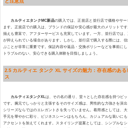
と注意点
カルティエタンクMC新品
の購入では、正規店と並行店で価格やサー
ます。正規店での購入は、ブランドの保証や安心感が最大のメリットです
揃えも豊富で、アフターサービスも充実しています。一方、並行店では、
が抑えられている場合があります。しかし、並行店で購入する際には、信
ぶことが非常に重要です。保証内容や返品・交換ポリシーなどを事前にし
トラブルのない、安心できる購入体験を目指しましょう。
2.5 カルティエ タンク XL サイズの魅力：存在感のあ
ス
カルティエタンクXL
は、その名の通り、堂々とした存在感を持つビッ
です。腕元でしっかりと主張するそのサイズ感は、男性的な力強さを演出
シリーズならではのエレガントさを失っていません。着用感としては、大
手元を華やかに彩り、ビジネスシーンはもちろん、カジュアルな装いにも
アクセントを加えてくれます。スタイリング提案としては、シンプルなシ