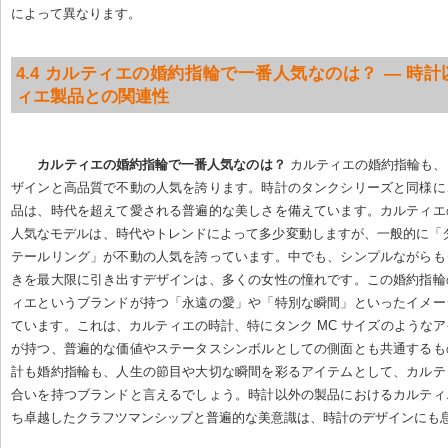
によって異なります。
4.4 カルティエの婚約指輪で一番人気なのは？ — 時
ィエ製品との関連性
カルティエの婚約指輪で一番人気なのは？
 カルティエの婚約指輪も
ザインと高品質で不動の人気を誇ります。時計のタンクシリーズと同様に
品は、時代を超えて愛される普遍的な美しさを備えています。カルティエ
人気なモデルは、時代やトレンドによって多少変動しますが、一般的に「
テールリング」が不動の人気を誇っています。中でも、シンプルながらも
きを最大限に引き出すデザインは、多くの女性の憧れです。この婚約指輪
ィエというブランドが持つ「永遠の愛」や「特別な瞬間」といったイメー
ています。これは、カルティエの時計、特にタンク MC サイズのような
が持つ、普遍的な価値やステータスシンボルとしての側面とも共通するも
計も婚約指輪も、人生の節目や大切な瞬間を彩るアイテムとして、カルテ
合いを持つブランドと言えるでしょう。時計以外の製品におけるカルティ
ち卓越したクラフツマンシップと普遍的な美意識は、時計のデザインにも