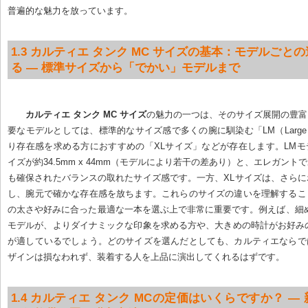
普遍的な魅力を放っています。
1.3 カルティエ タンク MC サイズの基本：モデルごと
る — 標準サイズから「でかい」モデルまで
カルティエ タンク MC サイズ
の魅力の一つは、そのサイズ展開の豊富
要なモデルとしては、標準的なサイズ感で多くの腕に馴染む「LM（Large M
り存在感を求める方におすすめの「XLサイズ」などが存在します。LM
イズが約34.5mm x 44mm（モデルにより若干の差あり）と、エレガント
も確保されたバランスの取れたサイズ感です。一方、XLサイズは、さら
し、腕元で確かな存在感を放ちます。これらのサイズの違いを理解するこ
の太さや好みに合った最適な一本を選ぶ上で非常に重要です。例えば、細
モデルが、よりダイナミックな印象を求める方や、大きめの時計がお好み
が適しているでしょう。どのサイズを選んだとしても、カルティエならで
ザインは損なわれず、装着する人を上品に演出してくれるはずです。
1.4 カルティエ タンク MCの定価はいくらですか？ —