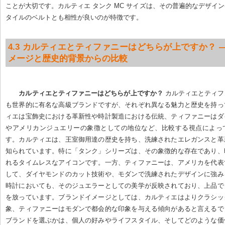
ことが大切です。カルティエ タンク MC サイズは、その普遍的なデザイ
タイルのベルトとも相性が良いのが特徴です。
4.3 カルティエとティファニーはどちらが上ですか？ 
メージと歴史的背景からの比較
カルティエとティファニーはどちらが上ですか？
 カルティエとティ
も世界的に有名な高級ブランドですが、それぞれ異なる魅力と歴史を持っ
ィエは宝飾史における革新性や時計製造における伝統、ティファニーはダ
やアメリカンジュエリーの象徴としての地位など、比較する視点によっ
す。カルティエは、王室御用達の歴史を持ち、洗練されたエレガンスと革
知られています。特に「タンク」シリーズは、その象徴的な存在であり、
れるタイムレスなアイコンです。一方、ティファニーは、アメリカを代表
して、ダイヤモンドのカット技術や、モダンで洗練されたデザインに強み
時計においても、そのジュエラーとしての美学が反映されており、上品で
を放っています。ブランドイメージとしては、カルティエはよりクラシッ
象、ティファニーはモダンで都会的な印象を与える傾向があると言えるで
ブランドを選ぶかは、個人の好みやライフスタイル、そしてどのような価