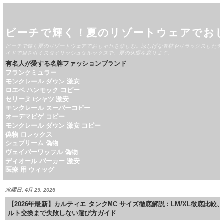
ビーチで輝く！夏のリゾートウェアでお
ビーチで輝く夏のリゾートウェアでおしゃれを楽しむ。涼しげな素材やリラックスした
イドで目を引くスタイリッシュなルックスで、夏の休暇を彩ります。
有名人が愛する名牌ファッションブランド
フランクミュラー
モンクレール ダウン 激安
ロエベ ハンモック コピー
セリーヌ tシャツ 激安
モンクレール スーパーコピー
オーデマピゲ コピー
モンクレール ダウン 激安 コピー
偽物 ロレックス
シュプリーム 偽物
ヴェイパーワッフル 偽物
ディオール パーカー 激安
医療 用 ウィッグ
水曜日, 4月 29, 2026
【2026年最新】カルティエ タンクMC サイズ徹底解説：LM/XL徹底比
ルト交換まで失敗しない選び方ガイド