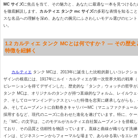
MC サイズ
に焦点を当て、その魅力と、あなたに最適な一本を見つけるた
を徹底解説します。
カルティエ タンク mc サイズ
の多彩な表情を知ること
スな名品への理解を深め、あなたの腕元にふさわしいモデル選びのヒント
い。
1.2 カルティエ タンク MCとは何ですか？ — その歴
特徴を紐解く
カルティエ
 タンク MCは、2013年に誕生した比較的新しいコレクシ
ザインの根底には、1917年にルイ・カルティエが第一次世界大戦の戦車
ピレーションを得てデザインした、歴史的な「タンク」ウォッチの哲学が
タンク MCは、オリジナルのタンクが持つ直線的なフォルム、レイルウ
ク、そしてローマンインデックスといった特徴を忠実に継承しながらも、
み、そしてムーブメントに自動巻きキャリバーMC（マニュファクチュー
採用するなど、現代のニーズに合わせた進化を遂げています。特に、ケー
た「MC」の文字は、このモデルがカルティエ自社製ムーブメントを搭載
ており、その品質と信頼性を物語っています。直線と曲線が織りなす洗練
インは、ビジネスシーンからフォーマルな場まで、あらゆる装いをエレガ