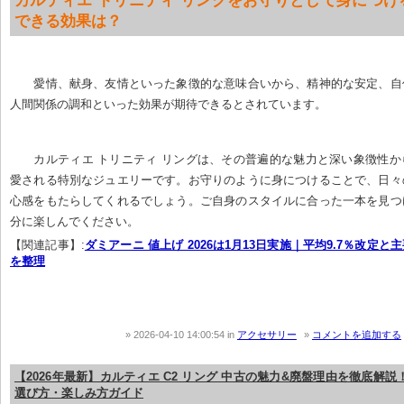
カルティエ トリニティ リングをお守りとして身につけ
できる効果は？
愛情、献身、友情といった象徴的な意味合いから、精神的な安定、自
人間関係の調和といった効果が期待できるとされています。
カルティエ トリニティ リングは、その普遍的な魅力と深い象徴性
愛される特別なジュエリーです。お守りのように身につけることで、日々
心感をもたらしてくれるでしょう。ご自身のスタイルに合った一本を見つ
分に楽しんでください。
【関連記事】:
ダミアーニ 値上げ 2026は1月13日実施｜平均9.7％改定
を整理
2026-04-10 14:00:54
in
アクセサリー
コメントを追加する
【2026年最新】カルティエ C2 リング 中古の魅力&廃盤理由を徹底解
選び方・楽しみ方ガイド