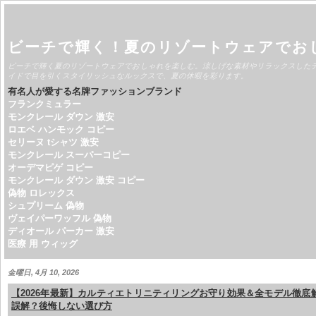
ビーチで輝く！夏のリゾートウェアでお
ビーチで輝く夏のリゾートウェアでおしゃれを楽しむ。涼しげな素材やリラックスした
イドで目を引くスタイリッシュなルックスで、夏の休暇を彩ります。
有名人が愛する名牌ファッションブランド
フランクミュラー
モンクレール ダウン 激安
ロエベ ハンモック コピー
セリーヌ tシャツ 激安
モンクレール スーパーコピー
オーデマピゲ コピー
モンクレール ダウン 激安 コピー
偽物 ロレックス
シュプリーム 偽物
ヴェイパーワッフル 偽物
ディオール パーカー 激安
医療 用 ウィッグ
金曜日, 4月 10, 2026
【2026年最新】カルティエトリニティリングお守り効果＆全モデル徹底
誤解？後悔しない選び方