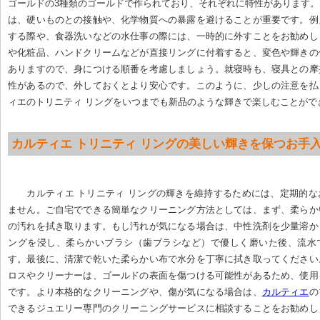
ゴールドの3種類のゴールドで作られており、それぞれに特性があります
は、硬いものとの接触や、化学物質への暴露を避けることが重要です。例
する際や、食器洗いなどの水仕事の際には、一時的に外すことをお勧めし
や化粧品、ハンドクリームなどが直接リングに付着すると、変色や輝きの
ありますので、身につける順番を考慮しましょう。就寝時も、寝具との摩
性があるので、外しておくとより安心です。このように、少しの注意を払
ィエのトリニティ リングをいつまでも新品のような輝きで楽しむことがで
カルティエ トリニティ リングの美しい輝きを保つお手
カルティエ トリニティ リングの輝きを維持するためには、定期的
ません。ご自宅でできる簡単なクリーニング方法としては、まず、柔らか
の汚れを拭き取ります。もし汚れが気になる場合は、中性洗剤を少量溶か
ングを浸し、柔らかいブラシ（歯ブラシなど）で優しく磨いた後、流水
す。最後に、清潔で乾いた柔らかい布で水分を丁寧に拭き取ってください
ロスやクリーナーは、ゴールドの表面を傷つける可能性があるため、使用
です。より本格的なクリーニングや、傷が気になる場合は、
カルティエ
の
できるジュエリー専門のクリーニングサービスに相談することをお勧めし