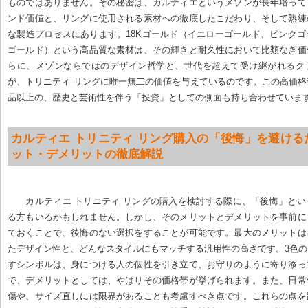
ものではありません。その秘密は、カルティエというメゾンが長年培って
ンド価値と、リングに使用される素材への徹底したこだわり、そして熟練
な製造プロセスにあります。18Kゴールド（イエローゴールド、ピンク
ゴールド）という高品質な素材は、その輝きと耐久性において比類なき価
らに、メゾンならではのデザイン哲学と、世代を超えて受け継がれるク
が、トリニティ リングに唯一無二の価値を与えているのです。この高価
品以上の、歴史と芸術性を伴う「投資」としての側面も持ち合わせていま
カルティエ トリニティ リング購入の「後悔」を避ける
ット・デメリットの徹底解説
カルティエ トリニティ リングの購入を検討する際に、「後悔」と
る方もいるかもしれません。しかし、そのメリットとデメリットを事前に
ておくことで、後悔のない選択をすることが可能です。最大のメリットは
たデザイン性と、どんなスタイルにもマッチする汎用性の高さです。3色
すシンボルは、身につける人の個性を引き立て、お守りのように寄り添っ
で、デメリットとしては、やはりその価格帯が挙げられます。また、日常
傷や、サイズ直しには限界があることも考慮すべき点です。これらの点を