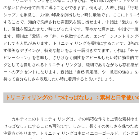
トリニティ リングをどの指につけるかは、その日の気分やファッシ
の願いに合わせて自由に選ぶことができます。例えば、人差し指は「行動
シップ」を象徴し、力強い印象を演出したい時に最適です。ここにトリニ
することで、知的で洗練された雰囲気を醸し出せます。中指は「魅力」や
し、個性を際立たせたい時にぴったりです。華やかな輝きは、中指で一層
ます。薬指は「愛情」や「絆」を象徴するため、エンゲージメントリング
としても人気があります。トリニティ リングを薬指にすることで、3色
す優美なデザインが、特別な想いをより一層引き立てます。小指は「チャ
ピレーション」を意味し、さりげなく個性をアピールしたい時に効果的で
グとしても愛用されるトリニティ リングは、繊細でありながらも存在感
ートのアクセントになります。親指は「自己肯定感」や「意志の強さ」を
持って自分らしさを表現したい時に着用すると良いでしょう。
トリニティリングの「つけっぱなし」：素材と日常使い
カルティエのトリニティ リングは、その精巧な作りと上質な素材ゆ
けっぱなし」にすることも可能です。しかし、長くその美しさを保つため
注意点があります。トリニティ リングは主にイエローゴールド、ピンク