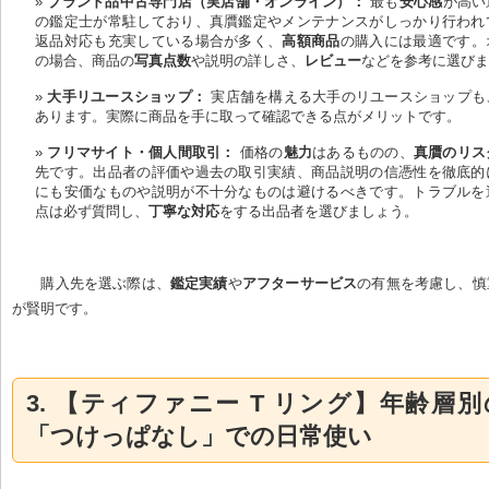
ブランド品中古専門店（実店舗・オンライン）：
 最も
安心感
が高い
の鑑定士が常駐しており、真贋鑑定やメンテナンスがしっかり行われ
返品対応も充実している場合が多く、
高額商品
の購入には最適です。
の場合、商品の
写真点数
や説明の詳しさ、
レビュー
などを参考に選び
大手リユースショップ：
 実店舗を構える大手のリユースショップも
あります。実際に商品を手に取って確認できる点がメリットです。
フリマサイト・個人間取引：
 価格の
魅力
はあるものの、
真贋のリス
先です。出品者の評価や過去の取引実績、商品説明の信憑性を徹底的
にも安価なものや説明が不十分なものは避けるべきです。トラブルを
点は必ず質問し、
丁寧な対応
をする出品者を選びましょう。
購入先を選ぶ際は、
鑑定実績
や
アフターサービス
の有無を考慮し、慎
が賢明です。
3. 【ティファニー T リング】年齢層
「つけっぱなし」での日常使い