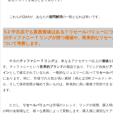
これらのQ&Aが、あなたの
疑問解消
の一助となれば幸いです。
5.2 中古品でも資産価値はある？リセールバリューにつ
のティファニー T リングが持つ価値や、将来的なリセ
ついて考察します。
中古の
ティファニー T リング
は、単なるアクセサリー以上の
価値
を
す。ティファニーという
世界的ブランド
の製品であり、Tリング自体が
ア
イン
として確立されているため、一般的なジュエリーに比べて
リセールバ
にあります。特に、市場での人気が高い素材（例えば18Kゴールド）や
ル、そして保存状態が極めて良いものは、将来的に高い価格で売却できる
ます。
ただし、
リセールバリュー
は市場のトレンド、リングの状態、購入時
の時の金相場など、様々な要因によって変動します。購入後に適切なケア