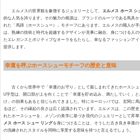
エルメスの世界観を象徴するジュエリーとして、
エルメス ホース シ
的な人気を誇ります。その魅力の根源は、ブランドのルーツである馬具か
れた「馬蹄（ホースシュー）」モチーフにあります。エルメスの職人が手
は、熟練の技術と時代を超越するデザインが見事に融合。身につける人の
たエレガンスとポジティブなオーラをもたらし、単なるファッションアイ
提供します。
幸運を呼ぶホースシューモチーフの歴史と意味
古くから世界中で「幸運のお守り」として親しまれてきたホースシュ
U字型は、開口部が上を向くことで「幸運を貯め込み、満たしていく」と
け」の効果もあると信じられてきました。特にヨーロッパでは、玄関に馬
るほど、その縁起の良さは広く認識されています。エルメスは、この歴史
れたホースシューを、メゾンの美学に基づき現代のジュエリーとして昇華
メス ホース シュー リング
を身につけることは、そうした古き良き幸運の
の洗練されたスタイルを同時に享受する意味を持つと言えるでしょう。