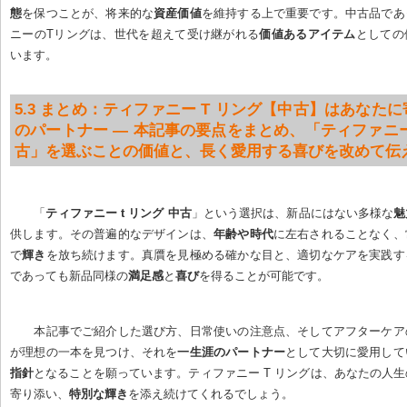
態
を保つことが、将来的な
資産価値
を維持する上で重要です。中古品であ
ニーのTリングは、世代を超えて受け継がれる
価値あるアイテム
としての
います。
5.3 まとめ：ティファニー T リング【中古】はあなた
のパートナー — 本記事の要点をまとめ、「ティファニー 
古」を選ぶことの価値と、長く愛用する喜びを改めて伝
「
ティファニー t リング 中古
」という選択は、新品にはない多様な
魅
供します。その普遍的なデザインは、
年齢や時代
に左右されることなく、
で
輝き
を放ち続けます。真贋を見極める確かな目と、適切なケアを実践す
であっても新品同様の
満足感
と
喜び
を得ることが可能です。
本記事でご紹介した選び方、日常使いの注意点、そしてアフターケア
が理想の一本を見つけ、それを
一生涯のパートナー
として大切に愛用して
指針
となることを願っています。ティファニー T リングは、あなたの人
寄り添い、
特別な輝き
を添え続けてくれるでしょう。