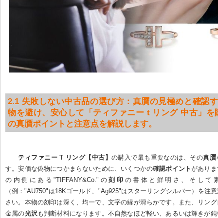
2.1 失敗しない中古品の選び方：真贋の見極めと確認す
物を避け、安心して「ティファニー t リング 中古」
の真贋ポイントと注意点を解説します。
ティファニー T リング【中古】
の購入で最も重要なのは、その
真贋
す。安価な偽物につかまらないために、いくつかの
確認ポイント
がありま
の内側にある"TIFFANY&Co."の
刻印
の書体と鮮明さ、そして
（例："AU750"は18Kゴールド、"Ag925"はスターリングシルバー）を
さい。本物の刻印は深く、均一で、文字の縁が滑らかです。また、リング
金属の
光沢
も判断材料になります。不自然なほど軽い、あるいは輝きが鈍