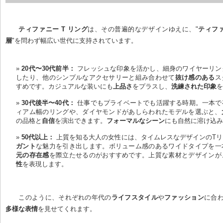
ティファニー T リング
は、その普遍的なデザインゆえに、"
ティフ
層
"を問わず幅広い世代に支持されています。
20代〜30代前半：
 フレッシュな印象を活かし、細身のワイヤーリン
したり、他のシンプルなアクセサリーと組み合わせて
抜け感のある
ス
すめです。カジュアルな装いにも
上品さ
をプラスし、
洗練された印象
30代後半〜40代：
 仕事でもプライベートでも活躍する時期。一本で
ィアム幅のリングや、ダイヤモンドがあしらわれたモデルを選ぶと、
の品格と
自信
を演出できます。
フォーマルなシーン
にも自然に溶け込
50代以上：
 上質を知る大人の女性には、タイムレスなデザインのT
ガント
な魅力を引き出します。ボリューム感のあるワイドタイプを一
元の存在感
を際立たせるのがおすすめです。上質な素材とデザインが
性
を表現します。
このように、それぞれの年代の
ライフスタイル
や
ファッション
に合
多様な表情
を見せてくれます。