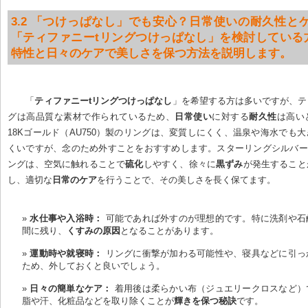
3.2 「つけっぱなし」でも安心？日常使いの耐久性とケ
「ティファニーtリングつけっぱなし」を検討している
特性と日々のケアで美しさを保つ方法を説明します。
「
ティファニーtリングつけっぱなし
」を希望する方は多いですが、テ
グは高品質な素材で作られているため、
日常使い
に対する
耐久性
は高い
18Kゴールド（AU750）製のリングは、変質しにくく、温泉や海水でも
くいですが、念のため外すことをおすすめします。スターリングシルバー（
ングは、空気に触れることで
硫化
しやすく、徐々に
黒ずみ
が発生すること
し、適切な
日常のケア
を行うことで、その美しさを長く保てます。
水仕事や入浴時：
 可能であれば外すのが理想的です。特に洗剤や石
間に残り、
くすみの原因
となることがあります。
運動時や就寝時：
 リングに衝撃が加わる可能性や、寝具などに引っ
ため、外しておくと良いでしょう。
日々の簡単なケア：
 着用後は柔らかい布（ジュエリークロスなど）
脂や汗、化粧品などを取り除くことが
輝きを保つ秘訣
です。