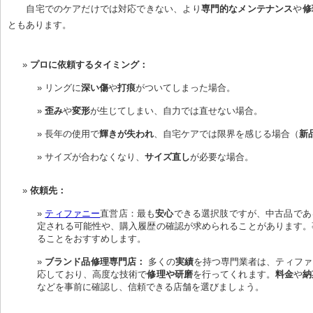
自宅でのケアだけでは対応できない、より
専門的なメンテナンス
や
修
ともあります。
プロに依頼するタイミング：
リングに
深い傷
や
打痕
がついてしまった場合。
歪み
や
変形
が生じてしまい、自力では直せない場合。
長年の使用で
輝きが失われ
、自宅ケアでは限界を感じる場合（
新
サイズが合わなくなり、
サイズ直し
が必要な場合。
依頼先：
ティファニー
直営店：最も
安心
できる選択肢ですが、中古品であ
定される可能性や、購入履歴の確認が求められることがあります。
ることをおすすめします。
ブランド品修理専門店：
 多くの
実績
を持つ専門業者は、ティファ
応しており、高度な技術で
修理や研磨
を行ってくれます。
料金
や
納
などを事前に確認し、信頼できる店舗を選びましょう。