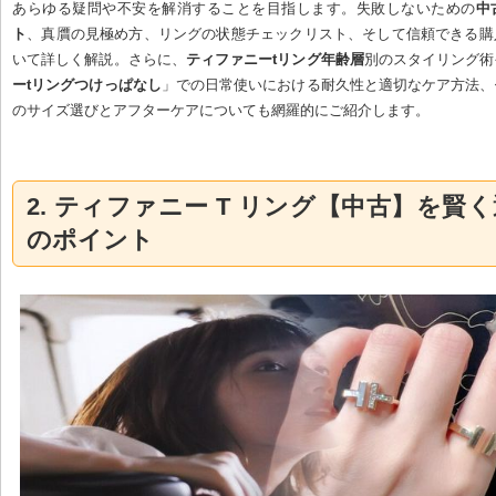
あらゆる疑問や不安を解消することを目指します。失敗しないための
中
ト
、真贋の見極め方、リングの状態チェックリスト、そして信頼できる購
いて詳しく解説。さらに、
ティファニーtリング年齢層
別のスタイリング術
ーtリングつけっぱなし
」での日常使いにおける耐久性と適切なケア方法、
のサイズ選びとアフターケアについても網羅的にご紹介します。
2. ティファニー T リング【中古】を賢
のポイント