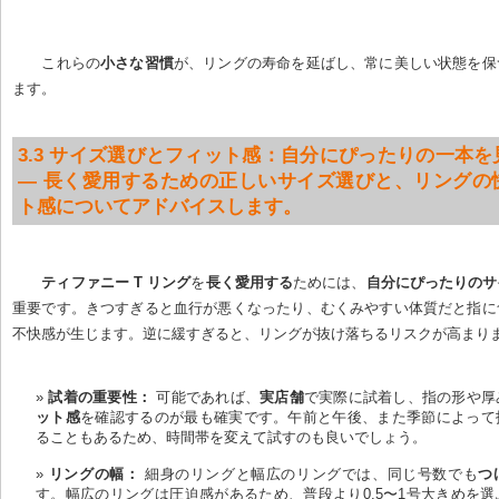
これらの
小さな習慣
が、リングの寿命を延ばし、常に美しい状態を保
ます。
3.3 サイズ選びとフィット感：自分にぴったりの一本を
— 長く愛用するための正しいサイズ選びと、リングの
ト感についてアドバイスします。
ティファニー T リング
を
長く愛用する
ためには、
自分にぴったりのサ
重要です。きつすぎると血行が悪くなったり、むくみやすい体質だと指に
不快感が生じます。逆に緩すぎると、リングが抜け落ちるリスクが高まり
試着の重要性：
 可能であれば、
実店舗
で実際に試着し、指の形や厚
ット感
を確認するのが最も確実です。午前と午後、また季節によって
ることもあるため、時間帯を変えて試すのも良いでしょう。
リングの幅：
 細身のリングと幅広のリングでは、同じ号数でも
つ
す。幅広のリングは圧迫感があるため、普段より0.5〜1号大きめを