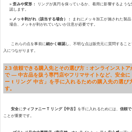
歪みや変形：
 リングが真円を保っているか、着用に影響するような
認します。
メッキ剥がれ（該当する場合）：
 まれにメッキ加工が施された製
場合、メッキが剥がれていないか注意が必要です。
これらの点を事前に
細かく確認
し、不明な点は販売元に質問すること
入につながります。
2.3 信頼できる購入先とその選び方：オンラインスト
で — 中古品を扱う専門店やフリマサイトなど、安全に
ー t リング 中古」を手に入れるための購入先の選び
す。
安全
に
ティファニー T リング【中古】
を手に入れるためには、
信頼で
ことが重要です。