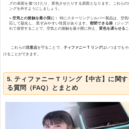
グの表面を傷つけたり、変色させたりする原因となります。これらの
ングを外すようにしましょう。
空気との接触を最小限に：
 特にスターリングシルバー製品は、空気
応して硫化し、黒ずみやすい性質があります。
密閉できる袋
（ジップ
れて保管することで、空気との接触を最小限に抑え、
変色を遅らせる
これらの
注意点
を守ることで、
ティファニー T リング
はいつまでもそ
けることができます。
5. ティファニー T リング【中古】に関
る質問（FAQ）とまとめ