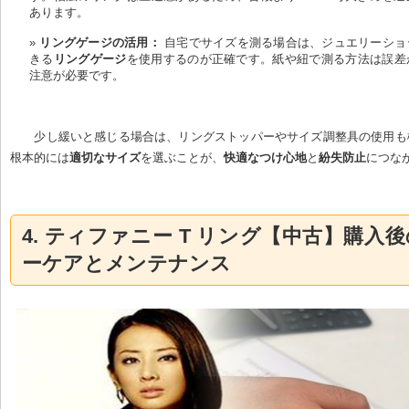
あります。
リングゲージの活用：
 自宅でサイズを測る場合は、ジュエリーショ
きる
リングゲージ
を使用するのが正確です。紙や紐で測る方法は誤差
注意が必要です。
少し緩いと感じる場合は、リングストッパーやサイズ調整具の使用も
根本的には
適切なサイズ
を選ぶことが、
快適なつけ心地
と
紛失防止
につな
4. ティファニー T リング【中古】購入
ーケアとメンテナンス