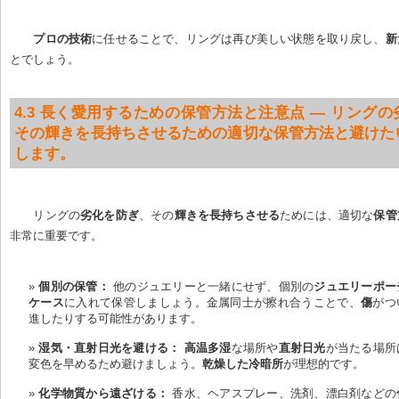
プロの技術
に任せることで、リングは再び美しい状態を取り戻し、
新
とでしょう。
4.3 長く愛用するための保管方法と注意点 — リング
その輝きを長持ちさせるための適切な保管方法と避けた
します。
リングの
劣化を防ぎ
、その
輝きを長持ちさせる
ためには、適切な
保管
非常に重要です。
個別の保管：
 他のジュエリーと一緒にせず、個別の
ジュエリーポー
ケース
に入れて保管しましょう。金属同士が擦れ合うことで、
傷
がつ
進したりする可能性があります。
湿気・直射日光を避ける：
高温多湿
な場所や
直射日光
が当たる場所
変色を早めるため避けましょう。
乾燥した冷暗所
が理想的です。
化学物質から遠ざける：
 香水、ヘアスプレー、洗剤、漂白剤などの