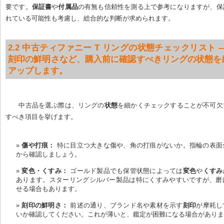
要です。
保証書
や
付属品
の有無も信頼性を測る上で参考になりますが、保
れている可能性も考慮し、総合的な判断が求められます。
2.2 中古ティファニー T リングの状態チェックリスト 
刻印の鮮明さなど、購入前に確認すべきリングの状態を
アップします。
中古品を選ぶ際は、リングの
状態
を細かくチェックすることが不可欠
すべき項目を挙げます。
傷や打痕：
 特に目立つ大きな傷や、角の打痕がないか。指輪の表面
から確認しましょう。
変色・くすみ：
 ゴールド製品でも保管状態によっては
変色
や
くすみ
あります。スターリングシルバー製品は特にくすみやすいですが、磨
せる場合もあります。
刻印の鮮明さ：
 前述の通り、ブランド名や素材を示す
刻印
が摩耗し
いか確認してください。これが薄いと、鑑定が困難になる場合があり