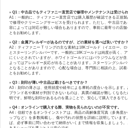
Q1：中古品でもティファニー直営店で修理やメンテナンスは受けら
A1：一般的に、ティファニー直営店では購入履歴が確認できる正規製
で修理やクリーニングサービスを受けられます。ただし、中古品であ
容によっては対応が難しい場合もありますので、事前に最寄りの店舗
とをお勧めします。
Q2：金属アレルギーがあるのですが、どの素材を選べば良いですか
A2：ティファニー T リングの主な素材は18Kゴールド（イエロー、
とスターリングシルバーです。一般的に18Kゴールドは純度が高く、
にくいとされていますが、ホワイトゴールドにはパラジウムなどが含
よってはアレルギー反応が出ることがあります。スターリングシルバ
となることがありますので、心配な場合は、専門医に相談の上、試着
とをお勧めします。
Q3：刻印が薄い中古品は避けるべきですか？
A3：刻印の薄さは、使用頻度や経年による摩耗の度合いを示します。
ブランド名や素材が判別できないものは、真贋の確認が難しくなるた
明です。鮮明な刻印があるものを選ぶことで、安心して購入できるで
Q4：オンラインで購入する際、実物を見られないのが不安です。
A4：信頼できるオンラインストアは、商品の高解像度写真（多角度か
ップなど）を多数掲載し、傷や汚れの状態を詳細に説明しています
ば、必ず事前に問い合わせて納得がいくまで情報を収集しましょう。
あるショップを選ぶとより安心です。