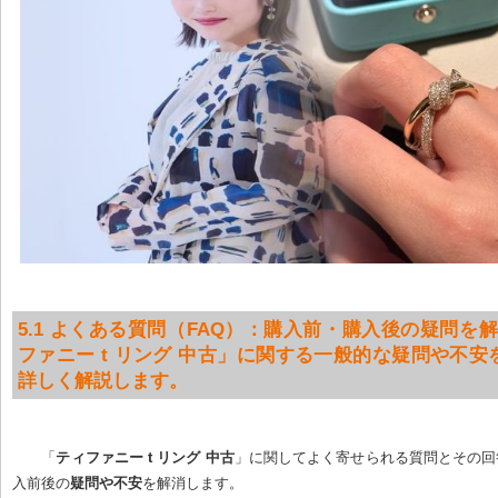
5.1 よくある質問（FAQ）：購入前・購入後の疑問を解
ファニー t リング 中古」に関する一般的な疑問や不安
詳しく解説します。
「
ティファニー t リング 中古
」に関してよく寄せられる質問とその回
入前後の
疑問や不安
を解消します。