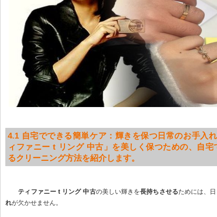
4.1 自宅でできる簡単ケア：輝きを保つ日常のお手入れ
ィファニー t リング 中古」を美しく保つための、自
るクリーニング方法を紹介します。
ティファニー t リング 中古
の美しい輝きを
長持ちさせる
ためには、日
れ
が欠かせません。