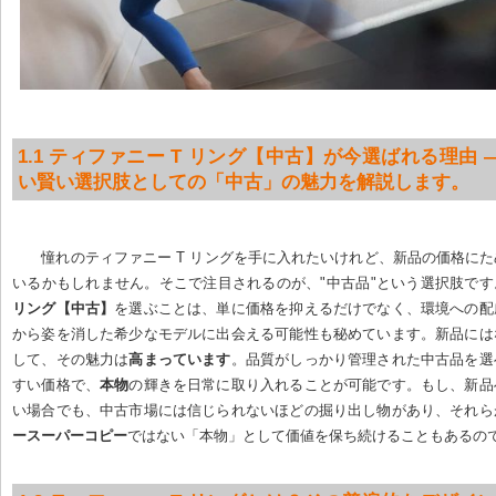
1.1 ティファニー T リング【中古】が今選ばれる理由 
い賢い選択肢としての「中古」の魅力を解説します。
憧れのティファニー T リングを手に入れたいけれど、新品の価格に
いるかもしれません。そこで注目されるのが、"中古品"という選択肢です
リング【中古】
を選ぶことは、単に価格を抑えるだけでなく、環境への配
から姿を消した希少なモデルに出会える可能性も秘めています。新品には
して、その魅力は
高まっています
。品質がしっかり管理された中古品を選
すい価格で、
本物
の輝きを日常に取り入れることが可能です。もし、新品
い場合でも、中古市場には信じられないほどの掘り出し物があり、それら
ースーパーコピー
ではない「本物」として価値を保ち続けることもあるの