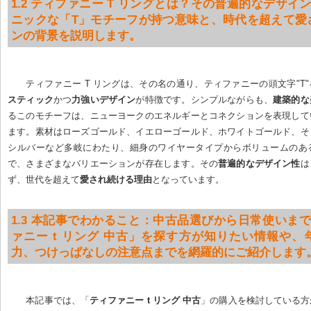
1.2 ティファニー T リングとは？その普遍的なデザイン
ニックな「T」モチーフが持つ意味と、時代を超えて愛
ンの背景を説明します。
ティファニー T リングは、その名の通り、ティファニーの頭文字"T
スティック
かつ
力強いデザイン
が特徴です。シンプルながらも、
建築的な
るこのモチーフは、ニューヨークのエネルギーとコネクションを表現して
ます。素材はローズゴールド、イエローゴールド、ホワイトゴールド、そ
シルバーなど多岐にわたり、細身のワイヤータイプからボリュームのあ
で、さまざまなバリエーションが存在します。その
普遍的なデザイン性
は
ず、世代を超えて
愛され続ける理由
となっています。
1.3 本記事でわかること：中古品選びから日常使いまで
ァニー t リング 中古」を探す方が知りたい情報や、
力、つけっぱなしの注意点までを網羅的にご紹介します
本記事では、「
ティファニー t リング 中古
」の購入を検討している方