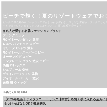
ビーチで輝く！夏のリゾートウェアでお
ビーチで輝く夏のリゾートウェアでおしゃれを楽しむ。涼しげな素材やリラックスした
イドで目を引くスタイリッシュなルックスで、夏の休暇を彩ります。
有名人が愛する名牌ファッションブランド
フランクミュラー
モンクレール ダウン 激安
ロエベ ハンモック コピー
セリーヌ tシャツ 激安
モンクレール スーパーコピー
オーデマピゲ コピー
モンクレール ダウン 激安 コピー
偽物 ロレックス
シュプリーム 偽物
ヴェイパーワッフル 偽物
ディオール パーカー 激安
医療 用 ウィッグ
火曜日, 4月 28, 2026
【2026年最新】ティファニー T リング【中古】を賢く手に入れる全ガ
＆つけっぱなしOK？徹底解説