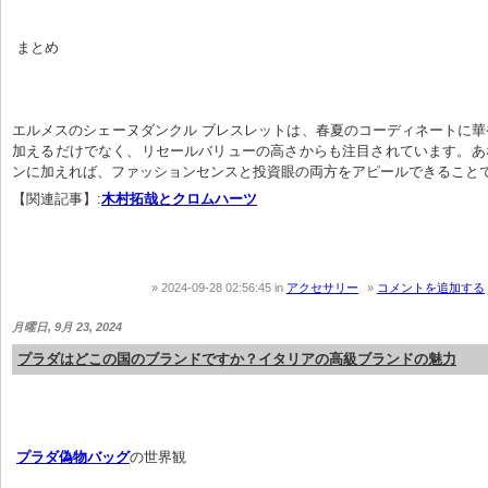
 まとめ
エルメスのシェーヌダンクル ブレスレットは、春夏のコーディネートに
加えるだけでなく、リセールバリューの高さからも注目されています。あ
ンに加えれば、ファッションセンスと投資眼の両方をアピールできること
【関連記事】:
木村拓哉とクロムハーツ
2024-09-28 02:56:45
in
アクセサリー
コメントを追加する
月曜日, 9月 23, 2024
プラダはどこの国のブランドですか？イタリアの高級ブランドの魅力
プラダ偽物バッグ
の世界観