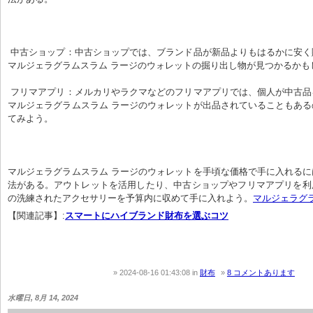
 中古ショップ：中古ショップでは、ブランド品が新品よりもはるかに安く販売されている。
マルジェラグラムスラム ラージのウォレットの掘り出し物が見つかるかも
 フリマアプリ：メルカリやラクマなどのフリマアプリでは、個人が中古品を販売している。
マルジェラグラムスラム ラージのウォレットが出品されていることもあ
てみよう。
マルジェラグラムスラム ラージのウォレットを手頃な価格で手に入れる
法がある。アウトレットを活用したり、中古ショップやフリマアプリを利
の洗練されたアクセサリーを予算内に収めて手に入れよう。
マルジェラグ
【関連記事】:
スマートにハイブランド財布を選ぶコツ
2024-08-16 01:43:08
in
財布
8 コメントあります
水曜日, 8月 14, 2024