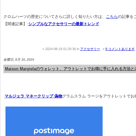
クロムハーツの歴史についてさらに詳しく知りたい方は、
こちら
の記事を
【関連記事】:
シンプルなアクセサリーの最新トレンド
2024-08-19 01:20:36
in
アクセサリー
9 コメントあります
金曜日, 8月 16, 2024
Maison Margielaのウォレット、アウトレットでお得に手に入れる方法と
マルジェラ マネークリップ 偽物
グラムスラム ラージをアウトレットでお