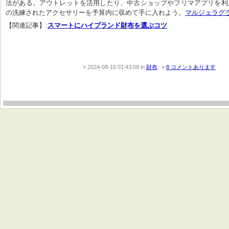
法がある。アウトレットを活用したり、中古ショップやフリマアプリを利
の洗練されたアクセサリーを予算内に収めて手に入れよう。
マルジェラグ
【関連記事】:
スマートにハイブランド財布を選ぶコツ
2024-08-16 01:43:08
in
財布
8 コメントあります