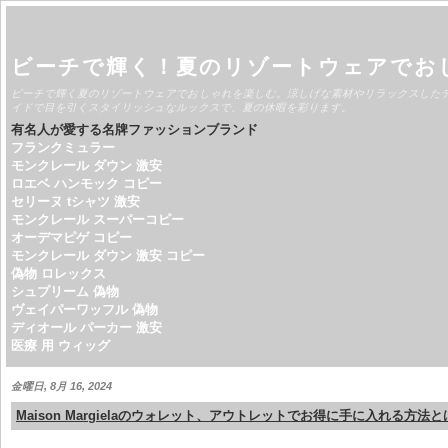
ビーチで輝く！夏のリゾートウェアでお
ビーチで輝く夏のリゾートウェアでおしゃれを楽しむ。涼しげな素材やリラックスした
イドで目を引くスタイリッシュなルックスで、夏の休暇を彩ります。
有名人が愛する名牌ファッションブランド
フランクミュラー
モンクレール ダウン 激安
ロエベ ハンモック コピー
セリーヌ tシャツ 激安
モンクレール スーパーコピー
オーデマピゲ コピー
モンクレール ダウン 激安 コピー
偽物 ロレックス
シュプリーム 偽物
ヴェイパーワッフル 偽物
ディオール パーカー 激安
医療 用 ウィッグ
金曜日, 8月 16, 2024
Maison Margielaのウォレット、アウトレットでお得に手に入れる方法と