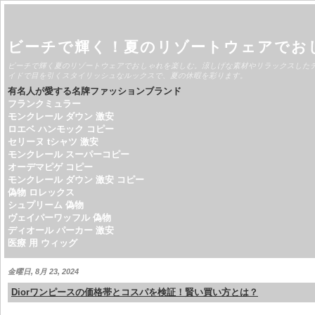
ビーチで輝く！夏のリゾートウェアでお
ビーチで輝く夏のリゾートウェアでおしゃれを楽しむ。涼しげな素材やリラックスした
イドで目を引くスタイリッシュなルックスで、夏の休暇を彩ります。
有名人が愛する名牌ファッションブランド
フランクミュラー
モンクレール ダウン 激安
ロエベ ハンモック コピー
セリーヌ tシャツ 激安
モンクレール スーパーコピー
オーデマピゲ コピー
モンクレール ダウン 激安 コピー
偽物 ロレックス
シュプリーム 偽物
ヴェイパーワッフル 偽物
ディオール パーカー 激安
医療 用 ウィッグ
金曜日, 8月 23, 2024
Diorワンピースの価格帯とコスパを検証！賢い買い方とは？