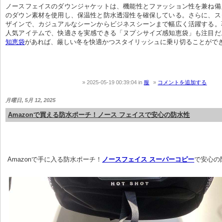
ノースフェイスのダウンジャケットは、機能性とファッション性を兼ね備
のダウン素材を使用し、保温性と防水透湿性を確保している。さらに、ス
ザインで、カジュアルなシーンからビジネスシーンまで幅広く活躍する。
人気アイテムで、快適さを実感できる「ヌプシサイズ感知恵袋」も注目だ
知恵袋
があれば、厳しい冬を快適かつスタイリッシュに乗り切ることがで
2025-05-19 00:39:04
in
服
コメントを追加する
月曜日, 5月 12, 2025
Amazonで買える防水ポーチ！ノース フェイスで安心の防水性
 Amazonで手に入る防水ポーチ！
ノースフェイス スーパーコピー
で安心の