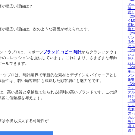
ァニ
層が幅広い理由は？
舗・
説！
【2
クM
底比
層が幅広い理由は、次のような要因が考えられます。
換ま
【2
リン
る全
けっ
【2
ョン：ウブロは、スポーツ
ブランド コピー 時計
からクラシックウォ
シュ
計のコレクションを提供しています。これにより、さまざまな年齢
呼ぶ
おく
ピールできます。
【2
キー
メン
番安
革新性は、若い顧客層にも成熟した顧客層にも魅力的です。
【2
ニテ
デ
解？
顧客に信頼感を与えます。
【2
リン
底
方・
カル
層は今後も拡大する可能性が
号！
測り
説！