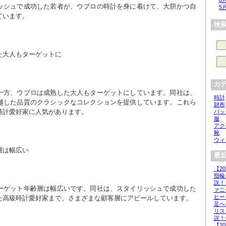
6
ッシュで成功した若者が、ウブロの時計を身に着けて、大胆かつ自
5
ています。
検
た大人もターゲットに
カ
一方、ウブロは成熟した大人もターゲットにしています。同社は、
時計
越した品質のクラシックなコレクションを提供しています。これら
財布
時計愛好家に人気があります。
バッ
服
アク
靴
ウィ
層は幅広い
最近
【2
指輪
説！
ーゲット年齢層は幅広いです。同社は、スタイリッシュで成功した
ァニ
ヒー
た高級時計愛好家まで、さまざまな顧客層にアピールしています。
足へ
リス
説！
【2