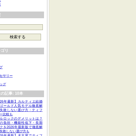
月
月
索
テゴリ
グ
セサリー
ッグ
の記事: 10本
026年最新】カルティエ結婚
ゴールド人気モデル徹底解
失敗しない選び方・ティフ
ー比較も
ルロックのデメリットは？
の負担・機能性低下・長期
クを2026年最新版で徹底解
失敗しない選び方も
026年最新】名古屋でティフ