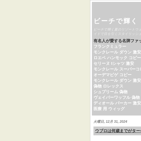
ビーチで輝く
ビーチで輝く夏のリゾートウ
イドで目を引くスタイリッシ
有名人が愛する名牌ファ
フランクミュラー
モンクレール ダウン 激安
ロエベ ハンモック コピー
セリーヌ tシャツ 激安
モンクレール スーパーコ
オーデマピゲ コピー
モンクレール ダウン 激安
偽物 ロレックス
シュプリーム 偽物
ヴェイパーワッフル 偽物
ディオール パーカー 激安
医療 用 ウィッグ
火曜日, 12月 31, 2024
ウブロは何歳までがター