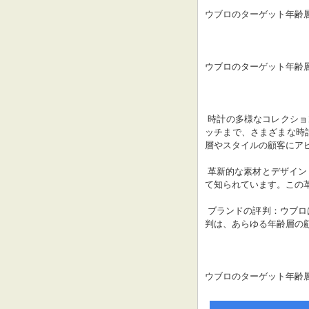
ウブロのターゲット年齢
ウブロのターゲット年齢
 時計の多様なコレクシ
ッチまで、さまざまな時
層やスタイルの顧客にア
 革新的な素材とデザイン：ウブロは、時計業界で革新的な素材とデザインをパイオニアとし
て知られています。この
 ブランドの評判：ウブロは、高い品質と卓越性で知られる評判の高いブランドです。この評
判は、あらゆる年齢層の
ウブロのターゲット年齢