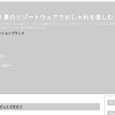
！夏のリゾートウェアでおしゃれを楽しむ
ェアでおしゃれを楽しむ。涼しげな素材やリラックスしたデザインで、リゾート気分を満喫
ュなルックスで、夏の休暇を彩ります。
ッションブランド
ピー
 コピー
コ
ゲットですか？
カ