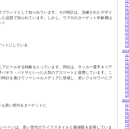
1
1
1
計ブランドとして知られています。その時計は、洗練されたデザイ
9
した品質で知られています。しかし、ウブロのターゲット年齢層は
8
7
か？
6
5
4
3
2
ゲットにしている
1
2023
1
1
1
にアピールする戦略をとっています。同社は、サッカー選手キリア
9
8
手パオラ・バドサといった人気のアスリートと提携しています。こ
7
の時計を着けてソーシャルメディアに登場し、若いフォロワーにブ
6
。
5
3
2
1
2022
1
ンも若い世代をターゲットに
1
1
9
8
7
ンペーンは、若い世代のライフスタイルと価値観を反映していま