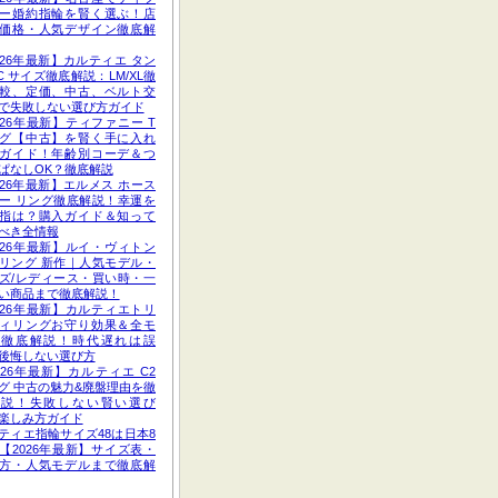
ー婚約指輪を賢く選ぶ！店
価格・人気デザイン徹底解
026年最新】カルティエ タン
C サイズ徹底解説：LM/XL徹
較、定価、中古、ベルト交
で失敗しない選び方ガイド
026年最新】ティファニー T
グ【中古】を賢く手に入れ
ガイド！年齢別コーデ＆つ
ぱなしOK？徹底解説
026年最新】エルメス ホース
ー リング徹底解説！幸運を
指は？購入ガイド＆知って
べき全情報
026年最新】ルイ・ヴィトン
リング 新作｜人気モデル・
ズ/レディース・買い時・一
い商品まで徹底解説！
026年最新】カルティエトリ
ィリングお守り効果＆全モ
ル徹底解説！時代遅れは誤
後悔しない選び方
026年最新】カルティエ C2
グ 中古の魅力&廃盤理由を徹
解説！失敗しない賢い選び
楽しみ方ガイド
ティエ指輪サイズ48は日本8
【2026年最新】サイズ表・
方・人気モデルまで徹底解