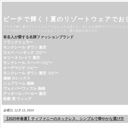
ビーチで輝く！夏のリゾートウェアでお
ビーチで輝く夏のリゾートウェアでおしゃれを楽しむ。涼しげな素材やリラックスした
イドで目を引くスタイリッシュなルックスで、夏の休暇を彩ります。
有名人が愛する名牌ファッションブランド
フランクミュラー
モンクレール ダウン 激安
ロエベ ハンモック コピー
セリーヌ tシャツ 激安
モンクレール スーパーコピー
オーデマピゲ コピー
モンクレール ダウン 激安 コピー
偽物 ロレックス
シュプリーム 偽物
ヴェイパーワッフル 偽物
ディオール パーカー 激安
医療 用 ウィッグ
金曜日, 12月 13, 2024
【2025年春夏】ティファニーのネックレス、シンプルで華やかな選び方