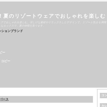
！夏のリゾートウェアでおしゃれを楽しむ
ェアでおしゃれを楽しむ。涼しげな素材やリラックスしたデザインで、リゾート気分を満喫
ュなルックスで、夏の休暇を彩ります。
ッションブランド
ピー
 コピー
コ
ンパース
カ