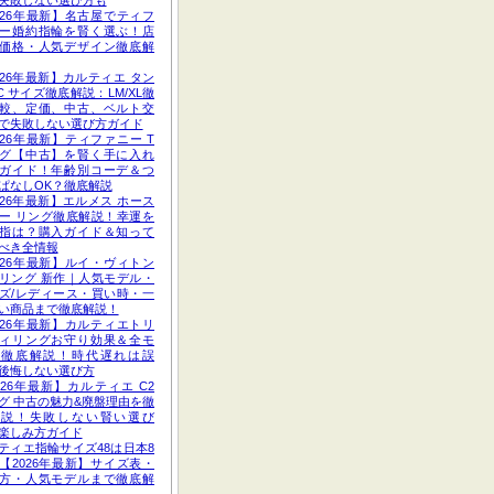
失敗しない選び方も
026年最新】名古屋でティフ
ー婚約指輪を賢く選ぶ！店
価格・人気デザイン徹底解
026年最新】カルティエ タン
C サイズ徹底解説：LM/XL徹
較、定価、中古、ベルト交
で失敗しない選び方ガイド
026年最新】ティファニー T
グ【中古】を賢く手に入れ
ガイド！年齢別コーデ＆つ
ぱなしOK？徹底解説
026年最新】エルメス ホース
ー リング徹底解説！幸運を
指は？購入ガイド＆知って
べき全情報
026年最新】ルイ・ヴィトン
リング 新作｜人気モデル・
ズ/レディース・買い時・一
い商品まで徹底解説！
026年最新】カルティエトリ
ィリングお守り効果＆全モ
ル徹底解説！時代遅れは誤
後悔しない選び方
026年最新】カルティエ C2
グ 中古の魅力&廃盤理由を徹
解説！失敗しない賢い選び
楽しみ方ガイド
ティエ指輪サイズ48は日本8
【2026年最新】サイズ表・
方・人気モデルまで徹底解