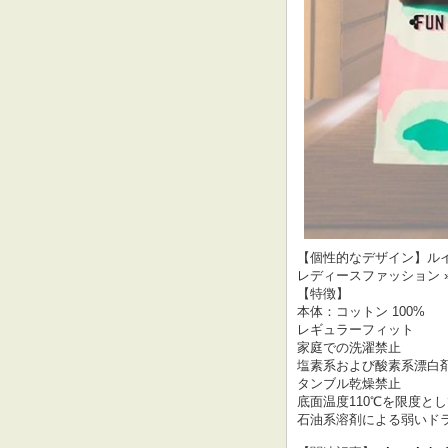
【個性的なデザイン】ルイヴ
レディースファッション »
【特徴】
本体：コットン 100%
レギュラーフィット
家庭での洗濯禁止
塩素系および酸素系漂白
タンブル乾燥禁止
底面温度110℃を限度と
石油系溶剤による弱いド