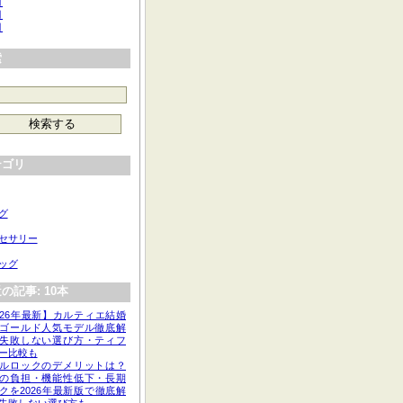
月
月
月
索
テゴリ
グ
セサリー
ッグ
の記事: 10本
026年最新】カルティエ結婚
ゴールド人気モデル徹底解
失敗しない選び方・ティフ
ー比較も
ルロックのデメリットは？
の負担・機能性低下・長期
クを2026年最新版で徹底解