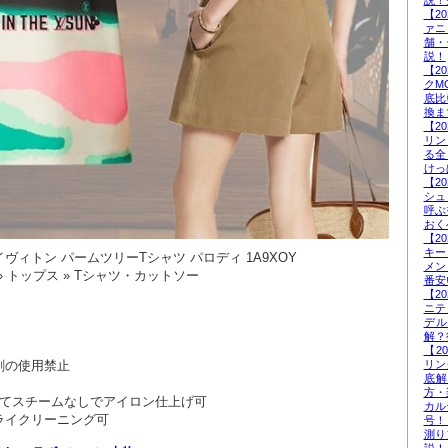
説！
【2
ァニ
舗・
説！
【2
クM
底比
換ま
【2
リン
る全
けっ
【2
シュ
呼ぶ
おく
【2
キー
ィトン パームツリーTシャツ パロディ 1A9XOY
メン
 トップス » Tシャツ・カットソー
番安
【2
ニテ
デ
解？
【2
剤の使用禁止
リン
底
方・
してスチームなしでアイロン仕上げ可
カル
ライクリーニング可
号！
測り