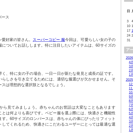
日
パース
3
10
17
24
ン愛好家の皆さん。
スーパーコピー 服
今回は、可愛らしい女の子の
31
服についてお話しします。特に注目したいアイテムは、60サイズの
ア
2026
4
3
2
早く、特に女の子の場合、一日一日が新たな発見と成長の証です。
1
いらしさを引き立てるためには、適切な服選びが欠かせません。そ
2025
1
パースは理想的な選択肢となるでしょう。
1
1
9
8
7
から見てみましょう。赤ちゃんのお世話は大変なこともあります
6
ことは何よりも喜びです。ベビー服を選ぶ際には、快適さと機能性
5
4
ます。60サイズのロンパースは、赤ちゃんの体にぴったりフィット
3
トしてくれるため、快適さにこだわるユーザーにとっては最適な選
2
1