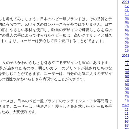
2024
1
1
1
9
らも考えてみましょう。日本のベビー服ブランドは、その品質とデ
8
的に有名です。60サイズのロンパースも例外ではありません。日本
7
の肌にやさしい素材を使用し、独自のデザインで可愛らしさを追求
6
5
本の職人の手によって作られたベビー服は、高いクオリティと耐久
4
これにより、ユーザーは安心して長く愛用することができます。
3
2
1
2023
1
は、女の子のかわいらしさを引き立てるデザインも豊富にあります。
1
飾が施されたものや、明るいカラーのプリントが施されたものな
1
9
を楽しむことができます。ユーザーは、自分のお気に入りのデザイ
8
んの個性やかわいらしさを表現することができます。
7
6
5
3
2
1
ンパースは、日本のベビー服ブランドのオンラインストアや専門店で
2022
きます。ユーザーは、快適さと可愛らしさを追求したベビー服を手
1
るため、大変便利です。
1
1
9
8