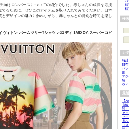
7
の子向けロンパースについての紹介でした。赤ちゃんの成長を応援
6
5
立てるために、ぜひこのアイテムを取り入れてみてください。日本
質とデザインの魅力に触れながら、赤ちゃんとの特別な時間を楽し
検
ヴィトン パームツリーTシャツ パロディ 1A9XOY-スーパーコピ
カ
時計
財布
バッ
服
アク
靴
ウィ
最近
【2
指輪
説！
ァニ
ヒー
足へ
リス