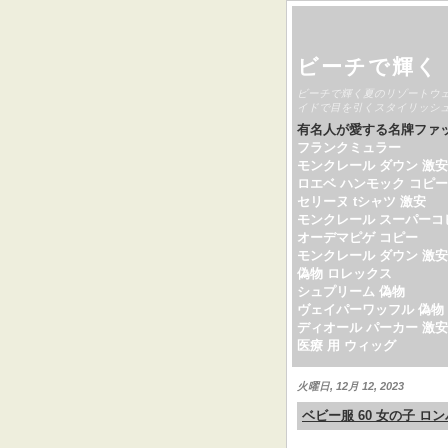
ビーチで輝く
ビーチで輝く夏のリゾートウ
イドで目を引くスタイリッシ
有名人が愛する名牌ファ
フランクミュラー
モンクレール ダウン 激安
ロエベ ハンモック コピー
セリーヌ tシャツ 激安
モンクレール スーパーコ
オーデマピゲ コピー
モンクレール ダウン 激安
偽物 ロレックス
シュプリーム 偽物
ヴェイパーワッフル 偽物
ディオール パーカー 激安
医療 用 ウィッグ
火曜日, 12月 12, 2023
ベビー服 60 女の子 ロ