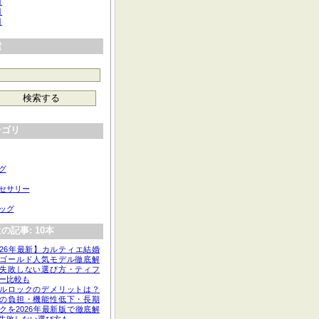
月
月
月
索
テゴリ
グ
セサリー
ッグ
の記事: 10本
026年最新】カルティエ結婚
ゴールド人気モデル徹底解
失敗しない選び方・ティフ
ー比較も
ルロックのデメリットは？
の負担・機能性低下・長期
クを2026年最新版で徹底解