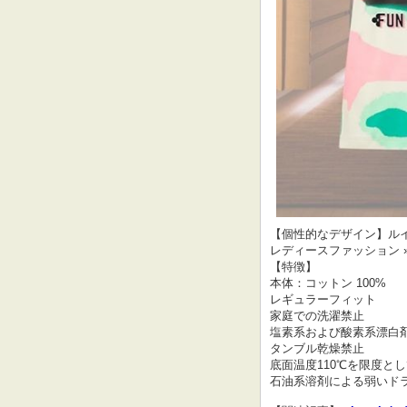
【個性的なデザイン】ルイヴ
レディースファッション »
【特徴】
本体：コットン 100%
レギュラーフィット
家庭での洗濯禁止
塩素系および酸素系漂白
タンブル乾燥禁止
底面温度110℃を限度と
石油系溶剤による弱いド