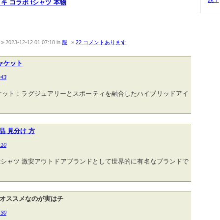
説！
ナイキ コラボ tシャツ 本物
2023-12-12 01:07:18
in
服
22 コメントあります
ジャケット
:43
ジャケット：ラグジュアリーとスポーティを融合したハイブリッドアイ
品 見分け 方
:10
r tシャツ 激安アウトドアブランドとして世界的に有名なブランドで
オススメなのが実はチ
:30