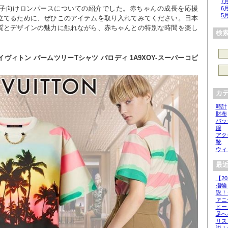
7
の子向けロンパースについての紹介でした。赤ちゃんの成長を応援
6
5
立てるために、ぜひこのアイテムを取り入れてみてください。日本
質とデザインの魅力に触れながら、赤ちゃんとの特別な時間を楽し
検
ヴィトン パームツリーTシャツ パロディ 1A9XOY-スーパーコピ
カ
時計
財布
バッ
服
アク
靴
ウィ
最近
【2
指輪
説！
ァニ
ヒー
足へ
リス