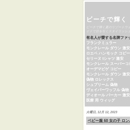
ビーチで輝く
ビーチで輝く夏のリゾートウ
イドで目を引くスタイリッシ
有名人が愛する名牌ファ
フランクミュラー
モンクレール ダウン 激安
ロエベ ハンモック コピー
セリーヌ tシャツ 激安
モンクレール スーパーコ
オーデマピゲ コピー
モンクレール ダウン 激安
偽物 ロレックス
シュプリーム 偽物
ヴェイパーワッフル 偽物
ディオール パーカー 激安
医療 用 ウィッグ
火曜日, 12月 12, 2023
ベビー服 60 女の子 ロ