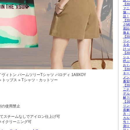
説！
【2
ァニ
舗・
説！
【2
クM
底比
換ま
【2
リン
る全
けっ
【2
シュ
呼ぶ
おく
【2
キー
ィトン パームツリーTシャツ パロディ 1A9XOY
メン
 トップス » Tシャツ・カットソー
番安
【2
ニテ
デ
解？
【2
剤の使用禁止
リン
底
方・
してスチームなしでアイロン仕上げ可
カル
ライクリーニング可
号！
測り