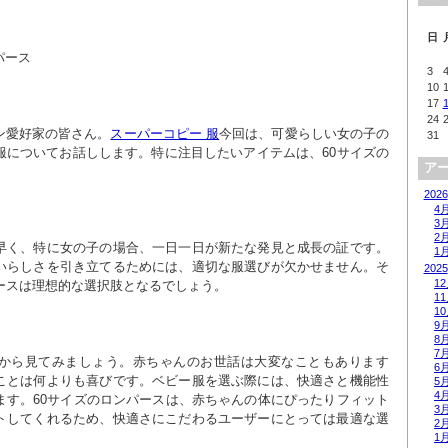
日
パース
3
10
17
24
ン愛好家の皆さん。
スーパーコピー 服
今回は、可愛らしい女の子の
31
服についてお話しします。特に注目したいアイテムは、60サイズの
ア
2026
4
3
2
早く、特に女の子の場合、一日一日が新たな発見と成長の証です。
1
いらしさを引き立てるためには、適切な服選びが欠かせません。そ
2025
1
パースは理想的な選択肢となるでしょう。
1
1
9
8
7
から見てみましょう。赤ちゃんのお世話は大変なこともあります
6
ことは何よりも喜びです。ベビー服を選ぶ際には、快適さと機能性
5
4
ます。60サイズのロンパースは、赤ちゃんの体にぴったりフィット
3
トしてくれるため、快適さにこだわるユーザーにとっては最適な選
2
1