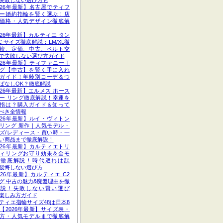
失敗しない選び方も
026年最新】名古屋でティフ
ー婚約指輪を賢く選ぶ！店
価格・人気デザイン徹底解
026年最新】カルティエ タン
C サイズ徹底解説：LM/XL徹
較、定価、中古、ベルト交
で失敗しない選び方ガイド
026年最新】ティファニー T
グ【中古】を賢く手に入れ
ガイド！年齢別コーデ＆つ
ぱなしOK？徹底解説
026年最新】エルメス ホース
ー リング徹底解説！幸運を
指は？購入ガイド＆知って
べき全情報
026年最新】ルイ・ヴィトン
リング 新作｜人気モデル・
ズ/レディース・買い時・一
い商品まで徹底解説！
026年最新】カルティエトリ
ィリングお守り効果＆全モ
ル徹底解説！時代遅れは誤
後悔しない選び方
026年最新】カルティエ C2
グ 中古の魅力&廃盤理由を徹
解説！失敗しない賢い選び
楽しみ方ガイド
ティエ指輪サイズ48は日本8
【2026年最新】サイズ表・
方・人気モデルまで徹底解