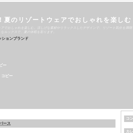
！夏のリゾートウェアでおしゃれを楽しむ
ェアでおしゃれを楽しむ。涼しげな素材やリラックスしたデザインで、リゾート気分を満喫
ュなルックスで、夏の休暇を彩ります。
ッションブランド
ピー
 コピー
コ
ンパース
カ