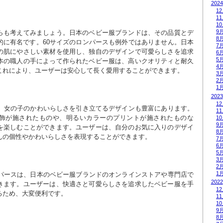
2024
1
1
1
9
らも考えてみましょう。日本のベビー服ブランドは、その品質とデ
8
的に有名です。60サイズのロンパースも例外ではありません。日本
7
の肌にやさしい素材を使用し、独自のデザインで可愛らしさを追求
6
5
本の職人の手によって作られたベビー服は、高いクオリティと耐久
4
これにより、ユーザーは安心して長く愛用することができます。
3
2
1
2023
1
は、女の子のかわいらしさを引き立てるデザインも豊富にあります。
1
飾が施されたものや、明るいカラーのプリントが施されたものな
1
9
を楽しむことができます。ユーザーは、自分のお気に入りのデザイ
8
んの個性やかわいらしさを表現することができます。
7
6
5
3
2
1
ンパースは、日本のベビー服ブランドのオンラインストアや専門店で
2022
きます。ユーザーは、快適さと可愛らしさを追求したベビー服を手
1
るため、大変便利です。
1
1
9
8