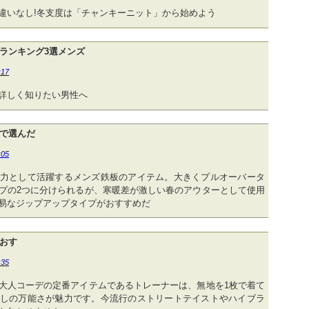
違いなし!冬支度は「チャンキーニット」から始めよう
ランキング3選メンズ
:17
詳しく知りたい男性へ
で選んだ
:05
力として活躍するメンズ鉄板のアイテム。大きくプルオーバータ
プの2つに分けられるが、寒暖差が激しい春のアウターとして使用
易なジップアップタイプがおすすめだ
おす
:35
大人コーデの定番アイテムであるトレーナーは、無地を1枚で着て
しの万能さが魅力です。今流行のストリートテイストやハイブラ