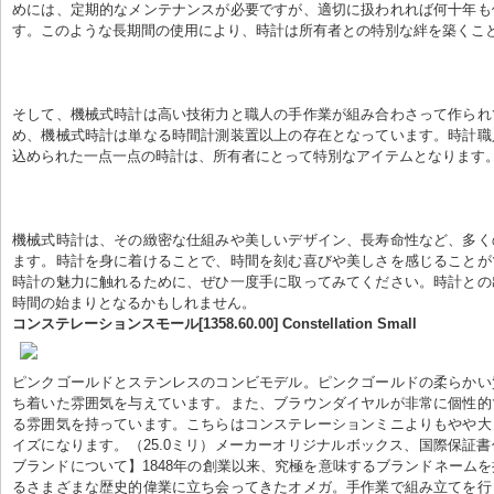
めには、定期的なメンテナンスが必要ですが、適切に扱われれば何十年も
す。このような長期間の使用により、時計は所有者との特別な絆を築くこ
そして、機械式時計は高い技術力と職人の手作業が組み合わさって作られ
め、機械式時計は単なる時間計測装置以上の存在となっています。時計職
込められた一点一点の時計は、所有者にとって特別なアイテムとなります
機械式時計は、その緻密な仕組みや美しいデザイン、長寿命性など、多く
ます。時計を身に着けることで、時間を刻む喜びや美しさを感じることが
時計の魅力に触れるために、ぜひ一度手に取ってみてください。時計との
時間の始まりとなるかもしれません。
コンステレーションスモール[1358.60.00] Constellation Small
ピンクゴールドとステンレスのコンビモデル。ピンクゴールドの柔らかい
ち着いた雰囲気を与えています。また、ブラウンダイヤルが非常に個性的
る雰囲気を持っています。こちらはコンステレーションミニよりもやや大
イズになります。（25.0ミリ）メーカーオリジナルボックス、国際保証
ブランドについて】1848年の創業以来、究極を意味するブランドネーム
るさまざまな歴史的偉業に立ち会ってきたオメガ。手作業で組み立てを行