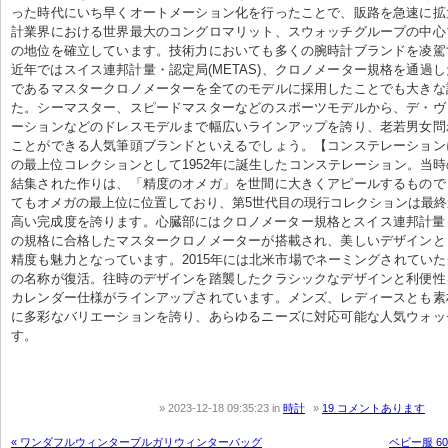
った時代にいち早くオートメーション化を行ったことで、販路を急速に拡
計業界における世界最大のコングロマリット、スウォッチグループの中心
の地位を確立しています。技術力においても多くの腕時計ブランドを凌駕
近年ではスイス連邦計量・認定局(METAS)、クロノメーター規格を通過
であるマスタークロノメーターを全てのモデルに採用したことでも大きな
た。シーマスター、スピードマスターなどのスポーツモデルから、デ・ヴ
ーションなどのドレスモデルまで幅広いラインアップを誇り、老若男女問
ことができる人気筆頭ブランドといえるでしょう。【コンステレーション
の最上位コレクションとして1952年に誕生したコンステレーション。当
結集された作りは、「精度のオメガ」を世間に大きくアピールするもので
てもオメガの最上位に位置しており、第5世代目の現行コレクションは最
高い完成度を誇ります。心臓部にはクロノメーター規格とスイス連邦計量・認
の規格に合格したマスタークロノメーターが搭載され、美しいデザインと
精度も魅力となっています。2015年には北米市場でネーミングされてい
の名称が復活。往時のデザインを踏襲したクラシックなデザインと利便性
カレンダー仕様がラインアップされています。メンズ、レディースとも素
に多彩なバリエーションを誇り、あらゆるニーズに対応可能な人気ウォッ
す。
2023-12-18 09:35:23
in
時計
19 コメントあります
« ワンダフルウィンターブルガリウィンターバッグ
ベビー服 6