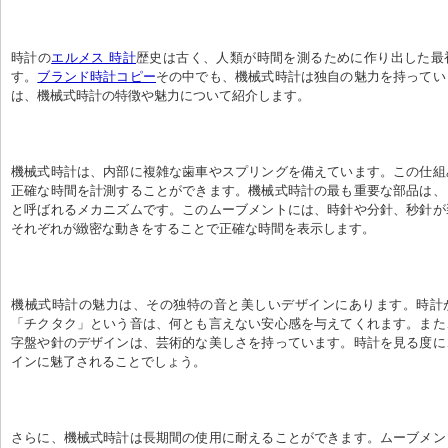
時計の
エルメス 時計
歴史は古く、人類が時間を測るために作り出した最
す。
ブランド時計コピー
その中でも、機械式時計は独自の魅力を持ってい
は、機械式時計の特徴や魅力について紹介します。
機械式時計は、内部に複雑な歯車やスプリングを備えています。この仕組
正確な時間を計測することができます。機械式時計の最も重要な部品は、
と呼ばれるメカニズムです。このムーブメントには、時針や分針、秒針が
それぞれが緻密な動きをすることで正確な時間を表示します。
機械式時計の魅力は、その独特の音と美しいデザインにあります。時計
「チクタク」という音は、何とも言えない安心感を与えてくれます。また
字盤や針のデザインは、芸術的な美しさを持っています。時計を見る度に
インに魅了されることでしょう。
さらに、機械式時計は長期間の使用に耐えることができます。ムーブメン