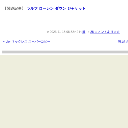
【関連記事】:
ラルフ ローレン ダウン ジャケット
2023-11-18 08:32:42
in
服
28 コメントあります
« dior ネックレス スーパーコピー
靴 紐 