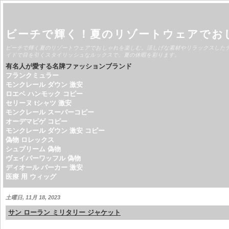
ビーチで輝く！夏のリゾートウェアでお
ビーチで輝く夏のリゾートウェアでおしゃれを楽しむ。涼しげな素材やリラックスした
イドで目を引くスタイリッシュなルックスで、夏の休暇を彩ります。
有名人が愛する名牌ファッションブランド
フランクミュラー
モンクレール ダウン 激安
ロエベ ハンモック コピー
セリーヌ tシャツ 激安
モンクレール スーパーコピー
オーデマピゲ コピー
モンクレール ダウン 激安 コピー
偽物 ロレックス
シュプリーム 偽物
ヴェイパーワッフル 偽物
ディオール パーカー 激安
医療 用 ウィッグ
土曜日, 11月 18, 2023
サン ローラン ミリタリー ジャケット