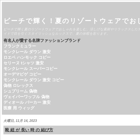
ビーチで輝く！夏のリゾートウェアでお
ビーチで輝く夏のリゾートウェアでおしゃれを楽しむ。涼しげな素材やリラックスした
イドで目を引くスタイリッシュなルックスで、夏の休暇を彩ります。
有名人が愛する名牌ファッションブランド
フランクミュラー
モンクレール ダウン 激安
ロエベ ハンモック コピー
セリーヌ tシャツ 激安
モンクレール スーパーコピー
オーデマピゲ コピー
モンクレール ダウン 激安 コピー
偽物 ロレックス
シュプリーム 偽物
ヴェイパーワッフル 偽物
ディオール パーカー 激安
医療 用 ウィッグ
火曜日, 11月 14, 2023
靴 紐 が 長い 時 の 結び方