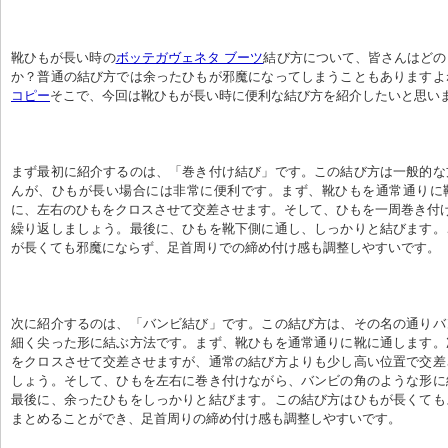
靴ひもが長い時の
ボッテガヴェネタ ブーツ
結び方について、皆さんはどの
か？普通の結び方では余ったひもが邪魔になってしまうこともありますよ
コピー
そこで、今回は靴ひもが長い時に便利な結び方を紹介したいと思い
まず最初に紹介するのは、「巻き付け結び」です。この結び方は一般的な
んが、ひもが長い場合には非常に便利です。まず、靴ひもを通常通りに
に、左右のひもをクロスさせて交差させます。そして、ひもを一周巻き付
繰り返しましょう。最後に、ひもを靴下側に通し、しっかりと結びます。
が長くても邪魔にならず、足首周りでの締め付け感も調整しやすいです。
次に紹介するのは、「バンビ結び」です。この結び方は、その名の通りバ
細く尖った形に結ぶ方法です。まず、靴ひもを通常通りに靴に通します。
をクロスさせて交差させますが、通常の結び方よりも少し高い位置で交差
しょう。そして、ひもを左右に巻き付けながら、バンビの角のような形に
最後に、余ったひもをしっかりと結びます。この結び方はひもが長くても
まとめることができ、足首周りの締め付け感も調整しやすいです。