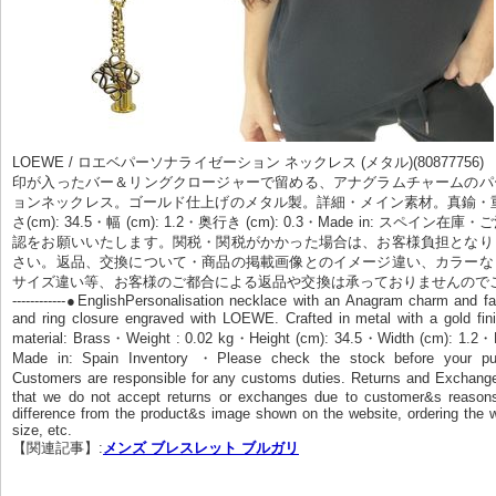
LOEWE / ロエベパーソナライゼーション ネックレス (メタル)(80877756)     
印が入ったバー＆リングクロージャーで留める、アナグラムチャームのパ
ョンネックレス。ゴールド仕上げのメタル製。詳細・メイン素材。真鍮・重量 : 
さ(cm): 34.5・幅 (cm): 1.2・奥行き (cm): 0.3・Made in: スペイ
認をお願いいたします。関税・関税がかかった場合は、お客様負担となり
さい。返品、交換について・商品の掲載画像とのイメージ違い、カラーな
サイズ違い等、お客様のご都合による返品や交換は承っておりませんので
------------●EnglishPersonalisation necklace with an Anagram charm and fa
and ring closure engraved with LOEWE. Crafted in metal with a gold fin
material: Brass・Weight : 0.02 kg・Height (cm): 34.5・Width (cm): 1.2・
Made in: Spain Inventory ・Please check the stock before your pur
Customers are responsible for any customs duties. Returns and Exchang
that we do not accept returns or exchanges due to customer&s reason
difference from the product&s image shown on the website, ordering the w
size, etc.
【関連記事】:
メンズ ブレスレット ブルガリ