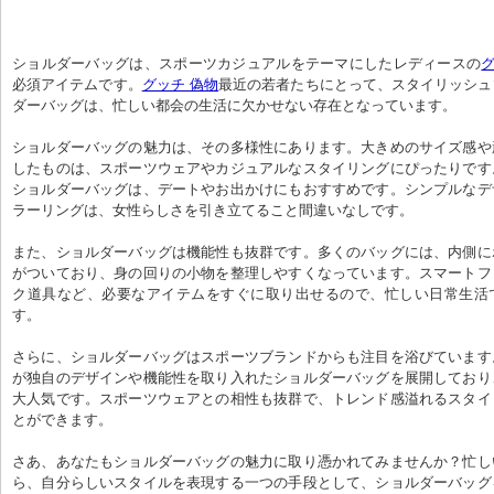
ショルダーバッグは、スポーツカジュアルをテーマにしたレディースの
グ
必須アイテムです。
グッチ 偽物
最近の若者たちにとって、スタイリッシュ
ダーバッグは、忙しい都会の生活に欠かせない存在となっています。
ショルダーバッグの魅力は、その多様性にあります。大きめのサイズ感や
したものは、スポーツウェアやカジュアルなスタイリングにぴったりです
ショルダーバッグは、デートやお出かけにもおすすめです。シンプルなデ
ラーリングは、女性らしさを引き立てること間違いなしです。
また、ショルダーバッグは機能性も抜群です。多くのバッグには、内側に
がついており、身の回りの小物を整理しやすくなっています。スマートフ
ク道具など、必要なアイテムをすぐに取り出せるので、忙しい日常生活
す。
さらに、ショルダーバッグはスポーツブランドからも注目を浴びています
が独自のデザインや機能性を取り入れたショルダーバッグを展開しており
大人気です。スポーツウェアとの相性も抜群で、トレンド感溢れるスタイ
とができます。
さあ、あなたもショルダーバッグの魅力に取り憑かれてみませんか？忙し
ら、自分らしいスタイルを表現する一つの手段として、ショルダーバッグ