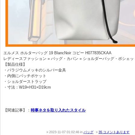
エルメス ホルターバッグ 19 BlancNoir コピー H077835CKAA
レディースファッション » バッグ・カバン » ショルダーバッグ・ポシェッ
【製品仕様】
・パラジウムメッキのシルバー金具
・内側にパッチポケット
・ショルダーストラップ
・寸法：W19×H31×D19cm
【関連記事】：
時事ネタを取り入れたスタイル
2023-11-07 01:02:46
in
バッグ
35 コメントあります