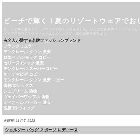
ビーチで輝く！夏のリゾートウェアでお
ビーチで輝く夏のリゾートウェアでおしゃれを楽しむ。涼しげな素材やリラックスした
イドで目を引くスタイリッシュなルックスで、夏の休暇を彩ります。
有名人が愛する名牌ファッションブランド
フランクミュラー
モンクレール ダウン 激安
ロエベ ハンモック コピー
セリーヌ tシャツ 激安
モンクレール スーパーコピー
オーデマピゲ コピー
モンクレール ダウン 激安 コピー
偽物 ロレックス
シュプリーム 偽物
ヴェイパーワッフル 偽物
ディオール パーカー 激安
医療 用 ウィッグ
火曜日, 11月 7, 2023
ショルダー バッグ スポーツ レディース