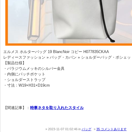
エルメス ホルターバッグ 19 BlancNoir コピー H077835CKAA
レディースファッション » バッグ・カバン » ショルダーバッグ・ポシェッ
【製品仕様】
・パラジウムメッキのシルバー金具
・内側にパッチポケット
・ショルダーストラップ
・寸法：W19×H31×D19cm
【関連記事】：
時事ネタを取り入れたスタイル
2023-11-07 01:02:46
in
バッグ
35 コメントあります