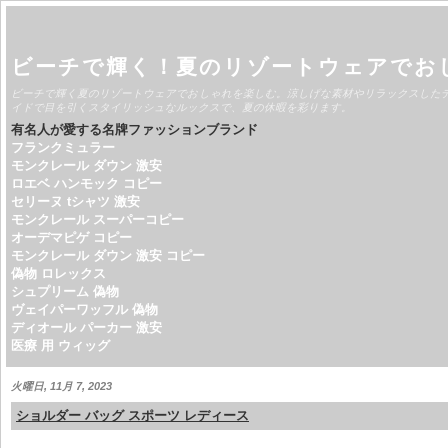
ビーチで輝く！夏のリゾートウェアでお
ビーチで輝く夏のリゾートウェアでおしゃれを楽しむ。涼しげな素材やリラックスした
イドで目を引くスタイリッシュなルックスで、夏の休暇を彩ります。
有名人が愛する名牌ファッションブランド
フランクミュラー
モンクレール ダウン 激安
ロエベ ハンモック コピー
セリーヌ tシャツ 激安
モンクレール スーパーコピー
オーデマピゲ コピー
モンクレール ダウン 激安 コピー
偽物 ロレックス
シュプリーム 偽物
ヴェイパーワッフル 偽物
ディオール パーカー 激安
医療 用 ウィッグ
火曜日, 11月 7, 2023
ショルダー バッグ スポーツ レディース