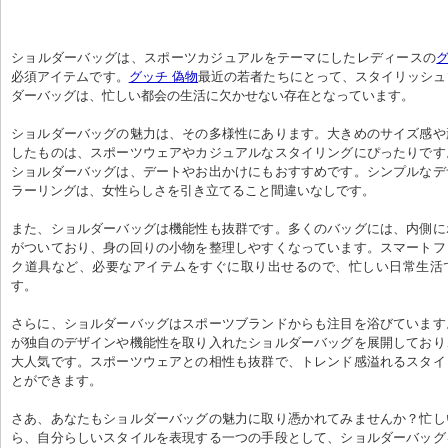
ショルダーバッグは、スポーツカジュアルをテーマにしたレディースの
グ
必須アイテムです。
グッチ 偽物
最近の若者たちにとって、スタイリッシュ
ダーバッグは、忙しい都会の生活に欠かせない存在となっています。
ショルダーバッグの魅力は、その多様性にあります。大きめのサイズ感や
したものは、スポーツウェアやカジュアルなスタイリングにぴったりです
ショルダーバッグは、デートやお出かけにもおすすめです。シンプルなデ
ラーリングは、女性らしさを引き立てること間違いなしです。
また、ショルダーバッグは機能性も抜群です。多くのバッグには、内側に
がついており、身の回りの小物を整理しやすくなっています。スマートフ
ク道具など、必要なアイテムをすぐに取り出せるので、忙しい日常生活
す。
さらに、ショルダーバッグはスポーツブランドからも注目を浴びています
が独自のデザインや機能性を取り入れたショルダーバッグを展開しており
大人気です。スポーツウェアとの相性も抜群で、トレンド感溢れるスタイ
とができます。
さあ、あなたもショルダーバッグの魅力に取り憑かれてみませんか？忙し
ら、自分らしいスタイルを表現する一つの手段として、ショルダーバッグ