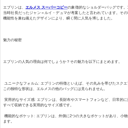
エブリンは、
エルメス スーパーコピー
の象徴的なショルダーバッグです。1
当時社長だったジャン＝ルイ・デュマが考案したと言われています。その
機能性を兼ね備えたデザインにより、瞬く間に人気を博しました。
魅力の秘密
エブリンの人気の理由は何でしょうか？その魅力を以下にまとめます。
 ユニークなフォルム: エブリンの特徴といえば、その丸みを帯びたスクエアフォルムです。
この独特な形状は、エルメスの他のバッグには見られません。
 実用的なサイズ感: エブリンは、長財布やスマートフォンなど、日常的に持ち歩く必需品を
すべて収納できる実用的なサイズ感です。
 機能的なポケット: エブリンは、外側に2つの大きなポケットがあり、小物を簡単に整理でき
ます。