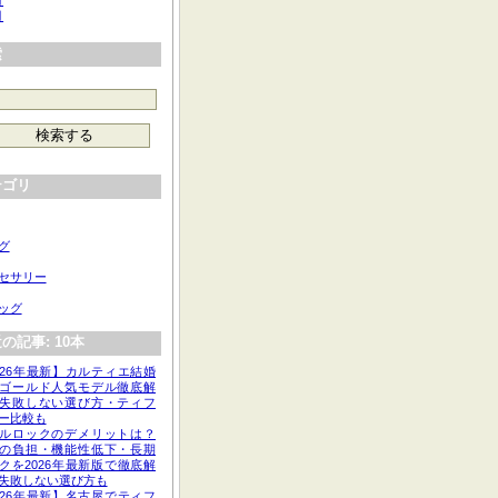
月
月
索
テゴリ
グ
セサリー
ッグ
の記事: 10本
026年最新】カルティエ結婚
ゴールド人気モデル徹底解
失敗しない選び方・ティフ
ー比較も
ルロックのデメリットは？
の負担・機能性低下・長期
クを2026年最新版で徹底解
失敗しない選び方も
026年最新】名古屋でティフ