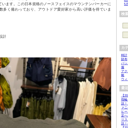
6
ています。この日本規格のノースフェイスのマウンテンパーカーに
5
数多く備わっており、アウトドア愛好家から高い評価を得ていま
検
設計
カ
時計
財布
バッ
服
アク
靴
ウィ
最近
【2
指輪
説！
ァニ
ヒー
足へ
リス
説！
【2