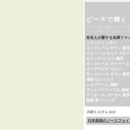
ビーチで輝く
ビーチで輝く夏のリゾートウ
イドで目を引くスタイリッシ
有名人が愛する名牌ファ
フランクミュラー
モンクレール ダウン 激安
ロエベ ハンモック コピー
セリーヌ tシャツ 激安
モンクレール スーパーコ
オーデマピゲ コピー
モンクレール ダウン 激安
偽物 ロレックス
シュプリーム 偽物
ヴェイパーワッフル 偽物
ディオール パーカー 激安
医療 用 ウィッグ
月曜日, 11月 4, 2024
日本規格のノースフェイ