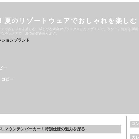
！夏のリゾートウェアでおしゃれを楽しむ
ェアでおしゃれを楽しむ。涼しげな素材やリラックスしたデザインで、リゾート気分を満喫
ュなルックスで、夏の休暇を彩ります。
ッションブランド
ピー
 コピー
コ
ス マウンテンパーカー！特別仕様の魅力を探る
カ