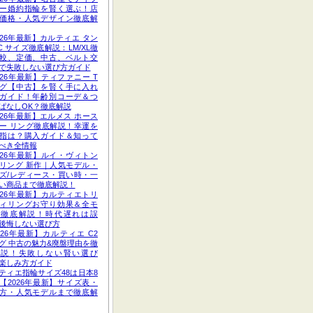
ー婚約指輪を賢く選ぶ！店
価格・人気デザイン徹底解
026年最新】カルティエ タン
C サイズ徹底解説：LM/XL徹
較、定価、中古、ベルト交
で失敗しない選び方ガイド
026年最新】ティファニー T
グ【中古】を賢く手に入れ
ガイド！年齢別コーデ＆つ
ぱなしOK？徹底解説
026年最新】エルメス ホース
ー リング徹底解説！幸運を
指は？購入ガイド＆知って
べき全情報
026年最新】ルイ・ヴィトン
リング 新作｜人気モデル・
ズ/レディース・買い時・一
い商品まで徹底解説！
026年最新】カルティエトリ
ィリングお守り効果＆全モ
ル徹底解説！時代遅れは誤
後悔しない選び方
026年最新】カルティエ C2
グ 中古の魅力&廃盤理由を徹
解説！失敗しない賢い選び
楽しみ方ガイド
ティエ指輪サイズ48は日本8
【2026年最新】サイズ表・
方・人気モデルまで徹底解