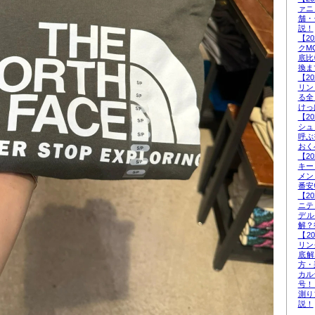
ァニ
舗・
説！
【2
クM
底比
換ま
【2
リン
る全
けっ
【2
シュ
呼ぶ
おく
【2
キー
メン
番安
【2
ニテ
デ
解？
【2
リン
底
方・
カル
号！
測り
説！