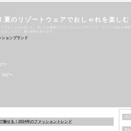
！夏のリゾートウェアでおしゃれを楽しむ
ェアでおしゃれを楽しむ。涼しげな素材やリラックスしたデザインで、リゾート気分を満喫
ュなルックスで、夏の休暇を彩ります。
ッションブランド
ピー
 コピー
コ
で魅せる！2024年のファッショントレンド
カ