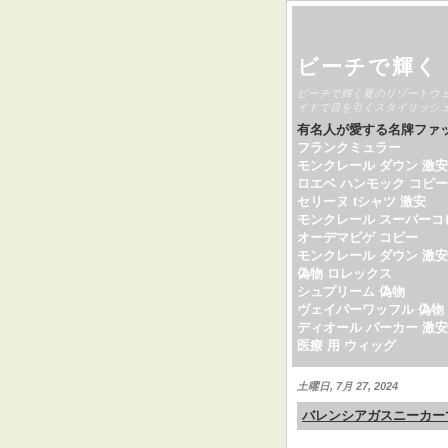
ビーチで輝く
ビーチで輝く夏のリゾートウ
イドで目を引くスタイリッシ
有名人が愛する名牌ファ
フランクミュラー
モンクレール ダウン 激安
ロエベ ハンモック コピー
セリーヌ tシャツ 激安
モンクレール スーパーコ
オーデマピゲ コピー
モンクレール ダウン 激安
偽物 ロレックス
シュプリーム 偽物
ヴェイパーワッフル 偽物
ディオール パーカー 激安
医療 用 ウィッグ
土曜日, 7月 27, 2024
バレンシアガスニーカー