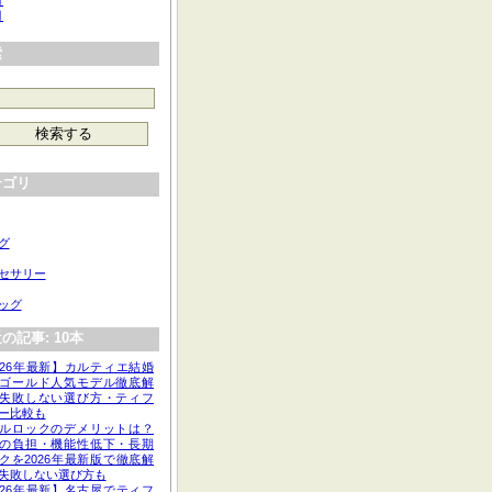
月
月
索
テゴリ
グ
セサリー
ッグ
の記事: 10本
026年最新】カルティエ結婚
ゴールド人気モデル徹底解
失敗しない選び方・ティフ
ー比較も
ルロックのデメリットは？
の負担・機能性低下・長期
クを2026年最新版で徹底解
失敗しない選び方も
026年最新】名古屋でティフ