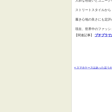
 大胆な色使いとユニー
 ストリートスタイルか
 履き心地の良さにも定評
 現在、世界中のファッ
【関連記事】:
プチプラで
« スマホケースはあったほう