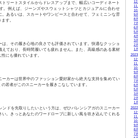
1
ストリートスタイルからドレスアップまで、幅広いコーディネート
1
す。例えば、ジーンズやスウェットシャツとカジュアルに合わせ
1
に。あるいは、スカートやワンピースと合わせて、フェミニンな雰
9
8
きます。
7
6
5
4
3
ーは、その履き心地の良さでも評価されています。快適なクッショ
2
備えており、長時間履いても疲れません。また、高級感のある素材
1
2023
久性にも優れています。
1
1
1
9
8
ニーカーは世界中のファッション愛好家から絶大な支持を集めてい
7
くの若者がこのスニーカーを履きこなしています。
6
5
3
2
1
2022
トレンドを先取りしたいという方は、ぜひバレンシアガのスニーカー
1
さい。きっとあなたのワードローブに新しい風を吹き込んでくれる
1
1
9
8
7