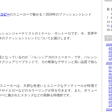
日
 コピー
のスニーカーで魅せる！2024年のファッショントレンド
7
14
21
28
ッションジャーナリストのミケーレ・サントーロです。今、世界中
ア
4年のファッショントレンドについてお届けします。
2026
4
3
2
題となっているのが「バレンシアガのスニーカー」です。バレンシ
1
ラグジュアリーブランドで、その斬新なデザインと高い品質で知ら
2025
1
1
1
9
8
7
ガのスニーカーは、大胆な色使いとユニークなディティールが特徴で
6
クやイエローなどのカラーリングが目を引きます。また、ボリュー
5
パーに施されたスタッズなどの装飾も特徴的です。
4
3
2
1
2024