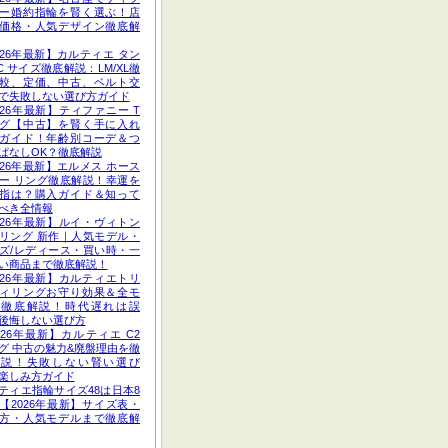
ー婚約指輪を賢く選ぶ！店
価格・人気デザイン徹底解
026年最新】カルティエ タン
C サイズ徹底解説：LM/XL徹
較、定価、中古、ベルト交
で失敗しない選び方ガイド
026年最新】ティファニー T
グ【中古】を賢く手に入れ
ガイド！年齢別コーデ＆つ
ぱなしOK？徹底解説
026年最新】エルメス ホース
ー リング徹底解説！幸運を
指は？購入ガイド＆知って
べき全情報
026年最新】ルイ・ヴィトン
リング 新作｜人気モデル・
ズ/レディース・買い時・一
い商品まで徹底解説！
026年最新】カルティエトリ
ィリングお守り効果＆全モ
ル徹底解説！時代遅れは誤
後悔しない選び方
026年最新】カルティエ C2
グ 中古の魅力&廃盤理由を徹
解説！失敗しない賢い選び
楽しみ方ガイド
ティエ指輪サイズ48は日本8
【2026年最新】サイズ表・
方・人気モデルまで徹底解