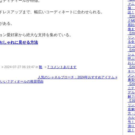
クなディティールが特徴。
ァニ
舗・
らドレスアップまで、幅広いコーディネートに合わせられる。
説！
【2
クM
がある。
底比
換ま
【2
ション愛好家から絶大な支持を集めている。
リン
る全
おしゃれに見せる方法
けっ
【2
シュ
呼ぶ
おく
2024-07-27 06:19:47
in
靴
7 コメントあります
【2
キー
メン
人気のシャネルブローチ：2024年おすすめアイテム »
番安
がいい？ディオールの推奨理由
【2
ニテ
デ
解？
【2
リン
底
方・
カル
号！
測り
説！