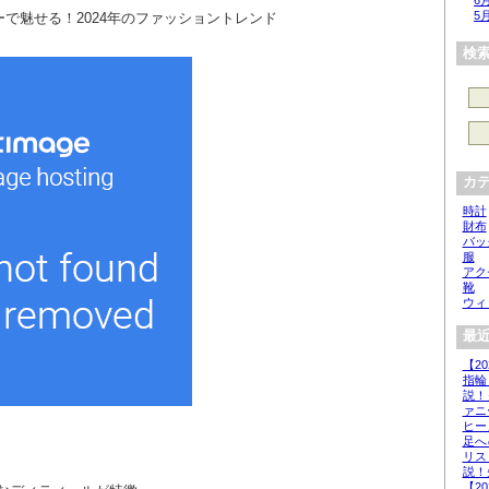
6
5
で魅せる！2024年のファッショントレンド
検
カ
時計
財布
バッ
服
アク
靴
ウィ
最近
【2
指輪
説！
ァニ
ヒー
足へ
リス
説！
【2