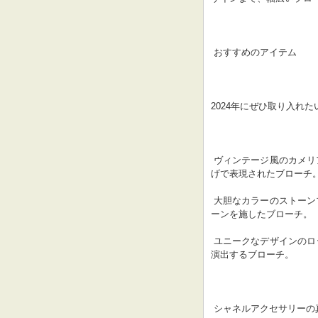
 おすすめのアイテム
2024年にぜひ取り入れ
 ヴィンテージ風のカメリアブローチ：シャネルの象徴的なカメリアがヴィンテージ風の仕上
げで表現されたブローチ
 大胆なカラーのストーンブローチ：エメラルドグリーンやルビーレッドなどの鮮やかなスト
ーンを施したブローチ。
 ユニークなデザインのロックブローチ：ロックやチェーンをモチーフに、モードな雰囲気を
演出するブローチ。
 シャネルアクセサリーの