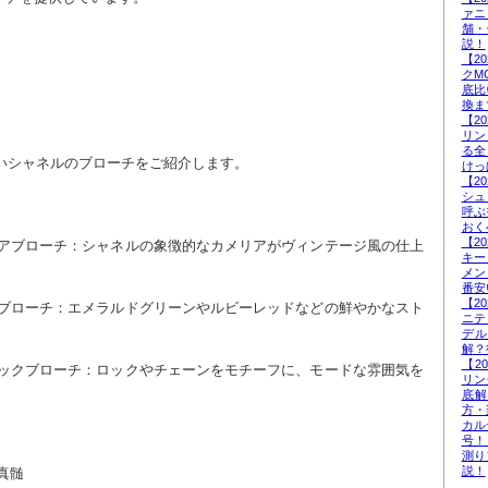
ァニ
舗・
説！
【2
クM
底比
換ま
【2
リン
る全
たいシャネルのブローチをご紹介します。
けっ
【2
シュ
呼ぶ
おく
【2
キー
。
メン
番安
【2
ニテ
デ
解？
【2
リン
底
方・
カル
号！
測り
説！
真髄