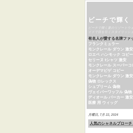
ビーチで輝く
ビーチで輝く夏のリゾートウ
イドで目を引くスタイリッシ
有名人が愛する名牌ファ
フランクミュラー
モンクレール ダウン 激安
ロエベ ハンモック コピー
セリーヌ tシャツ 激安
モンクレール スーパーコ
オーデマピゲ コピー
モンクレール ダウン 激安
偽物 ロレックス
シュプリーム 偽物
ヴェイパーワッフル 偽物
ディオール パーカー 激安
医療 用 ウィッグ
月曜日, 7月 22, 2024
人気のシャネルブローチ：