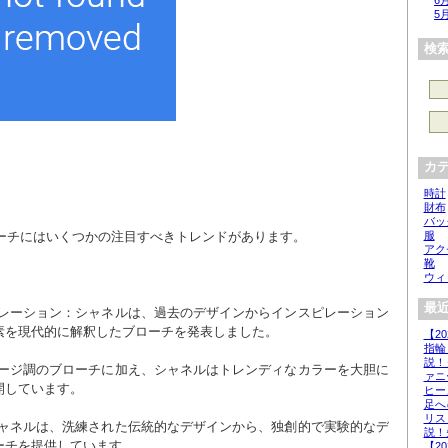
6
5
検
カ
時計
財布
バッ
服
ローチにはいくつかの注目すべきトレンドがあります。
アク
靴
ウィ
最近
素を現代的に解釈したブローチを発表しました。
【2
指輪
説！
ァニ
開しています。
ヒー
足へ
リス
説！
ーチを提供しています。
【2