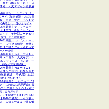
ー婚約指輪を賢く選ぶ！店
価格・人気デザイン徹底解
026年最新】カルティエ タン
C サイズ徹底解説：LM/XL徹
較、定価、中古、ベルト交
で失敗しない選び方ガイド
026年最新】ティファニー T
グ【中古】を賢く手に入れ
ガイド！年齢別コーデ＆つ
ぱなしOK？徹底解説
026年最新】エルメス ホース
ー リング徹底解説！幸運を
指は？購入ガイド＆知って
べき全情報
026年最新】ルイ・ヴィトン
リング 新作｜人気モデル・
ズ/レディース・買い時・一
い商品まで徹底解説！
026年最新】カルティエトリ
ィリングお守り効果＆全モ
ル徹底解説！時代遅れは誤
後悔しない選び方
026年最新】カルティエ C2
グ 中古の魅力&廃盤理由を徹
解説！失敗しない賢い選び
楽しみ方ガイド
ティエ指輪サイズ48は日本8
【2026年最新】サイズ表・
方・人気モデルまで徹底解