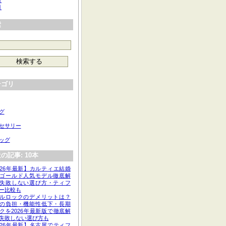
月
月
索
テゴリ
グ
セサリー
ッグ
の記事: 10本
026年最新】カルティエ結婚
ゴールド人気モデル徹底解
失敗しない選び方・ティフ
ー比較も
ルロックのデメリットは？
の負担・機能性低下・長期
クを2026年最新版で徹底解
失敗しない選び方も
026年最新】名古屋でティフ