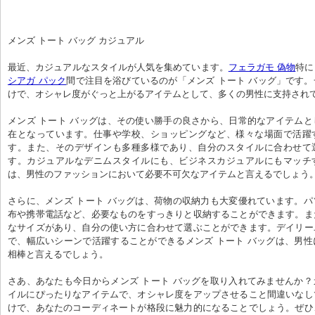
メンズ トート バッグ カジュアル
最近、カジュアルなスタイルが人気を集めています。
フェラガモ 偽物
特に
シアガ パック
間で注目を浴びているのが「メンズ トート バッグ」です
けで、オシャレ度がぐっと上がるアイテムとして、多くの男性に支持され
メンズ トート バッグは、その使い勝手の良さから、日常的なアイテム
在となっています。仕事や学校、ショッピングなど、様々な場面で活躍
す。また、そのデザインも多種多様であり、自分のスタイルに合わせて
す。カジュアルなデニムスタイルにも、ビジネスカジュアルにもマッチ
は、男性のファッションにおいて必要不可欠なアイテムと言えるでしょう
さらに、メンズ トート バッグは、荷物の収納力も大変優れています。
布や携帯電話など、必要なものをすっきりと収納することができます。ま
なサイズがあり、自分の使い方に合わせて選ぶことができます。デイリー
で、幅広いシーンで活躍することができるメンズ トート バッグは、男
相棒と言えるでしょう。
さあ、あなたも今日からメンズ トート バッグを取り入れてみませんか
イルにぴったりなアイテムで、オシャレ度をアップさせること間違いなし
けで、あなたのコーディネートが格段に魅力的になることでしょう。ぜひ