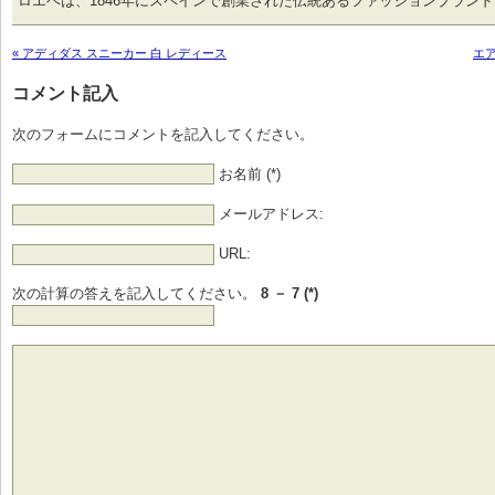
ロエベは、1846年にスペインで創業された伝統あるファッションブラン
« アディダス スニーカー 白 レディース
エア
コメント記入
次のフォームにコメントを記入してください。
お名前 (*)
メールアドレス:
URL:
次の計算の答えを記入してください。
8 － 7 (*)