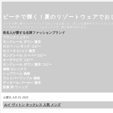
ビーチで輝く！夏のリゾートウェアでお
ビーチで輝く夏のリゾートウェアでおしゃれを楽しむ。涼しげな素材やリラックスした
イドで目を引くスタイリッシュなルックスで、夏の休暇を彩ります。
有名人が愛する名牌ファッションブランド
フランクミュラー
モンクレール ダウン 激安
ロエベ ハンモック コピー
セリーヌ tシャツ 激安
モンクレール スーパーコピー
オーデマピゲ コピー
モンクレール ダウン 激安 コピー
偽物 ロレックス
シュプリーム 偽物
ヴェイパーワッフル 偽物
ディオール パーカー 激安
医療 用 ウィッグ
土曜日, 9月 23, 2023
ルイ ヴィトン ネックレス 人気 メンズ