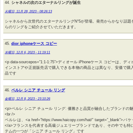
シャネルの次のエターナルリングが誕生
火曜日, 11月 28, 2023 - 08:26:13
シャネルから次世代のエターナルリングN°5が登場。発売からかなり話題
らのリングをご紹介させていただきます。
dior iphoneケース コピー
水曜日, 12月 6, 2023 - 11:19:11
<p data-sourcepos=”1:1-1:75”>ディオール iPhoneケース コピー
インストアや正規販売店で購入できる本物の商品とは異なり、安価で購
品です
ペルレ シニア チュール リング
金曜日, 12月 8, 2023 - 23:10:26
<p>ペルレ シニア チュール リング: 優雅さと品質が融合したブランドの魅力<
<br />
ペルレは、<a href=”https://www.haicopy.com/hat/” target=”_blan
</a>フランスを代表する高級ジュエリーブランドであり、その中でも特
テムの一つが「シニア チュール リング」です