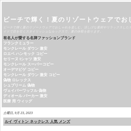
ビーチで輝く！夏のリゾートウェアでお
ビーチで輝く夏のリゾートウェアでおしゃれを楽しむ。涼しげな素材やリラックスした
イドで目を引くスタイリッシュなルックスで、夏の休暇を彩ります。
有名人が愛する名牌ファッションブランド
フランクミュラー
モンクレール ダウン 激安
ロエベ ハンモック コピー
セリーヌ tシャツ 激安
モンクレール スーパーコピー
オーデマピゲ コピー
モンクレール ダウン 激安 コピー
偽物 ロレックス
シュプリーム 偽物
ヴェイパーワッフル 偽物
ディオール パーカー 激安
医療 用 ウィッグ
土曜日, 9月 23, 2023
ルイ ヴィトン ネックレス 人気 メンズ