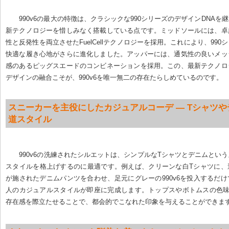
990v6の最大の特徴は、クラシックな990シリーズのデザインDNAを
新テクノロジーを惜しみなく搭載している点です。ミッドソールには、卓
性と反発性を両立させたFuelCellテクノロジーを採用。これにより、990
快適な履き心地がさらに進化しました。アッパーには、通気性の良いメッ
感のあるピッグスエードのコンビネーションを採用。この、最新テクノロ
デザインの融合こそが、990v6を唯一無二の存在たらしめているのです。
スニーカーを主役にしたカジュアルコーデ — Tシャツ
道スタイル
990v6の洗練されたシルエットは、シンプルなTシャツとデニムとい
スタイルを格上げするのに最適です。例えば、クリーンな白Tシャツに、
が施されたデニムパンツを合わせ、足元にグレーの990v6を投入するだ
人のカジュアルスタイルが即座に完成します。トップスやボトムスの色味を
存在感を際立たせることで、都会的でこなれた印象を与えることができま