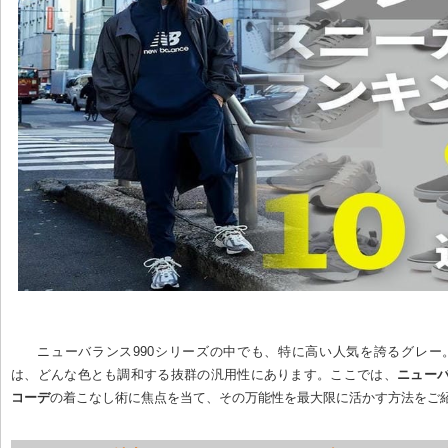
ニューバランス990シリーズの中でも、特に高い人気を誇るグレー
は、どんな色とも調和する抜群の汎用性にあります。ここでは、
ニューバ
コーデ
の着こなし術に焦点を当て、その万能性を最大限に活かす方法をご