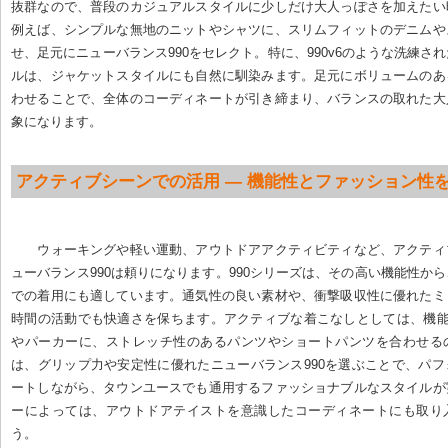
抜群なので、普段のカジュアルスタイルに少しだけ大人っぽさを加えたい
例えば、シンプルな無地のニットやシャツに、スリムフィットのデニムや
せ、足元にニューバランス990をセレクト。特に、990v6のような洗練さ
ルは、ジャケットスタイルにも自然に馴染みます。足元にボリュームのあ
わせることで、全体のコーディネートが引き締まり、バランスの取れた大
象になります。
アクティブシーンでの活用 — 機能性とファッション性
ウォーキングや軽い運動、アウトドアアクティビティなど、アクティ
ューバランス990は頼りになります。990シリーズは、その高い機能性か
での着用にも適しています。通気性の良い素材や、衝撃吸収性に優れたミ
時間の活動でも快適さを保ちます。アクティブな着こなしとしては、機能
やパーカーに、ストレッチ性のあるパンツやショートパンツを合わせる
は、グリップ力や安定性に優れたニューバランス990を選ぶことで、パ
ートしながら、タウンユースでも通用するファッショナブルなスタイルが
ーによっては、アウトドアテイストを意識したコーディネートにも取り
う。