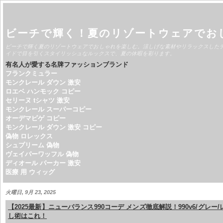
ビーチで輝く！夏のリゾートウェアでお
ビーチで輝く夏のリゾートウェアでおしゃれを楽しむ。涼しげな素材やリラックスした
イドで目を引くスタイリッシュなルックスで、夏の休暇を彩ります。
有名人が愛する名牌ファッションブランド
フランクミュラー
モンクレール ダウン 激安
ロエベ ハンモック コピー
セリーヌ tシャツ 激安
モンクレール スーパーコピー
オーデマピゲ コピー
モンクレール ダウン 激安 コピー
偽物 ロレックス
シュプリーム 偽物
ヴェイパーワッフル 偽物
ディオール パーカー 激安
医療 用 ウィッグ
火曜日, 9月 23, 2025
【2025最新】ニューバランス990コーデ メンズ徹底解説！990v6/グレー
し術はこれ！