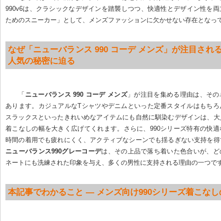
990v6は、クラシックなデザインを踏襲しつつ、快適性とデザイン性を
ためのスニーカー」として、メンズファッションに欠かせない存在となっ
なぜ「ニューバランス 990 コーデ メンズ」が注目される
人気の秘密に迫る
「
ニューバランス 990 コーデ メンズ
」が注目を集める理由は、その
あります。カジュアルなTシャツやデニムといった定番スタイルはもちろ
スラックスといったきれいめなアイテムにも自然に馴染むデザインは、大
着こなしの幅を大きく広げてくれます。さらに、990シリーズ特有の快
時間の着用でも疲れにくく、アクティブなシーンでも揺るぎない支持を得
ニューバランス990グレーコーデ
は、その上品で落ち着いた色合いが、ど
ネートにも洗練された印象を与え、多くの男性に支持される理由の一つで
本記事でわかること — メンズ向け990シリーズ着こな