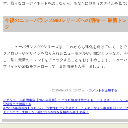
す。様々なコーディネートを試しながら、あなたに似合うスタイルを見つ
今後のニューバランス990シリーズへの期待 — 最新ト
ク
ニューバランス990シリーズは、これからも進化を続けていくこと
クノロジーやデザインを取り入れたニューモデルや、限定カラーなど、今
し、常に最新のトレンドをチェックすることをおすすめします。ニューバ
ブサイトやSNSをフォローして、最新情報を入手しましょう。
2025-09-23 05:18:32
in
コメントを追加する
イオンモール盛岡南店【2025年最新】ユニクロ徹底活用ガイド：アクセス・チラシ・
辺情報まで網羅！ »
« **2025年最新版】クロムハーツ女性ピアス完全ガイド：人気デザイン徹底解剖！フー
モデルまで、失敗しない選び方＆本物を見極める裏技 必見！