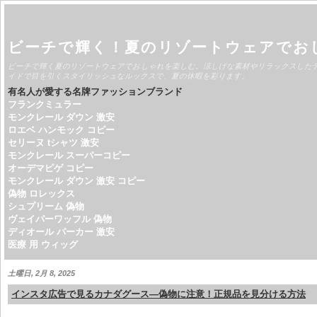
ビーチで輝く！夏のリゾートウェアでお
ビーチで輝く夏のリゾートウェアでおしゃれを楽しむ。涼しげな素材やリラックスした
イドで目を引くスタイリッシュなルックスで、夏の休暇を彩ります。
有名人が愛する名牌ファッションブランド
フランクミュラー
モンクレール ダウン 激安
ロエベ ハンモック コピー
セリーヌ tシャツ 激安
モンクレール スーパーコピー
オーデマピゲ コピー
モンクレール ダウン 激安 コピー
偽物 ロレックス
シュプリーム 偽物
ヴェイパーワッフル 偽物
ディオール パーカー 激安
医療 用 ウィッグ
土曜日, 2月 8, 2025
インスタ広告で見るカナダグース—偽物に注意！正規品を見分ける方法