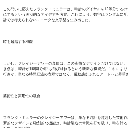
この問いに応えたフランク・ミュラーは、時計のダイヤルを12等分するの
にするという画期的なアイデアを考案。これにより、数字はランダムに配
計では考えられないユニークな文字盤を生み出した。
時を超越する機能
しかし、クレイジーアワーの真価は、この奇抜なデザインだけではない。
き点は、時針が1時間で4回も飛び跳ねるという斬新な機能だ。これによ
行為が、単なる時間経過の表示ではなく、躍動感あふれるアートへと昇華
芸術性と実用性の融合
フランク・ミュラーのクレイジーアワーは、単なる時計を超越した芸術作
新的なデザインと独創的な機能は、時計製造の常識を打ち破り、時を計る