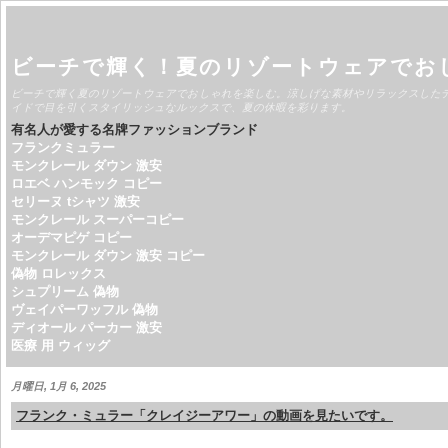
ビーチで輝く！夏のリゾートウェアでお
ビーチで輝く夏のリゾートウェアでおしゃれを楽しむ。涼しげな素材やリラックスした
イドで目を引くスタイリッシュなルックスで、夏の休暇を彩ります。
有名人が愛する名牌ファッションブランド
フランクミュラー
モンクレール ダウン 激安
ロエベ ハンモック コピー
セリーヌ tシャツ 激安
モンクレール スーパーコピー
オーデマピゲ コピー
モンクレール ダウン 激安 コピー
偽物 ロレックス
シュプリーム 偽物
ヴェイパーワッフル 偽物
ディオール パーカー 激安
医療 用 ウィッグ
月曜日, 1月 6, 2025
フランク・ミュラー「クレイジーアワー」の動画を見たいです。