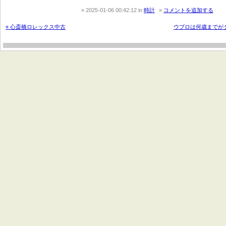
2025-01-06 00:42:12
in
時計
コメントを追加する
« 心斎橋ロレックス中古
ウブロは何歳までがタ