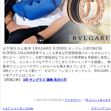
山下智久さん着用【BVLGARI】B.ZERO1 ネックレス(87236176)       
B.ZERO1 COLLANA世界でもっとも有名な円形競技場コロッセオからイ
得たビー・ゼロワン。大胆で創造的なブルガリの世界観を革新的に表現し
ックでも、ユニセックスなデザインでしきたりやジェンダーを超越し、独
素材でジュエリーデザインのルールを書き換えています。ブラックセラ
18Kピンクゴールド製ビー・ゼロワン ペンダントネックレス。BVLGARI 
ー全アイテムはこちら　↓↓
【関連記事】:
100 サングラス 偽物 見分け方
2023-09-12 08:56:28
in
アクセサリー
76 コメントあります
« エア ジョーダン 11 low
テディベア コー