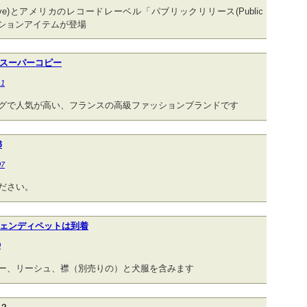
tive)とアメリカのレコードレーベル「パブリックリリース(Public
レーションアイテムが登場
スーパーコピー
11
グで人気が高い、フランスの高級ファッションブランドです
3
07
ださい。
ェンディペットは到着
0
ー、リーシュ、襟（別売りの）と犬服を含みます