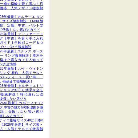
ー婚約指輪を賢く選ぶ！店
価格・人気デザイン徹底解
026年最新】カルティエ タン
C サイズ徹底解説：LM/XL徹
較、定価、中古、ベルト交
で失敗しない選び方ガイド
026年最新】ティファニー T
グ【中古】を賢く手に入れ
ガイド！年齢別コーデ＆つ
ぱなしOK？徹底解説
026年最新】エルメス ホース
ー リング徹底解説！幸運を
指は？購入ガイド＆知って
べき全情報
026年最新】ルイ・ヴィトン
リング 新作｜人気モデル・
ズ/レディース・買い時・一
い商品まで徹底解説！
026年最新】カルティエトリ
ィリングお守り効果＆全モ
ル徹底解説！時代遅れは誤
後悔しない選び方
026年最新】カルティエ C2
グ 中古の魅力&廃盤理由を徹
解説！失敗しない賢い選び
楽しみ方ガイド
ティエ指輪サイズ48は日本8
【2026年最新】サイズ表・
方・人気モデルまで徹底解