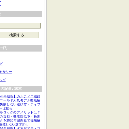
月
月
索
テゴリ
グ
セサリー
ッグ
の記事: 10本
026年最新】カルティエ結婚
ゴールド人気モデル徹底解
失敗しない選び方・ティフ
ー比較も
ルロックのデメリットは？
の負担・機能性低下・長期
クを2026年最新版で徹底解
失敗しない選び方も
026年最新】名古屋でティフ