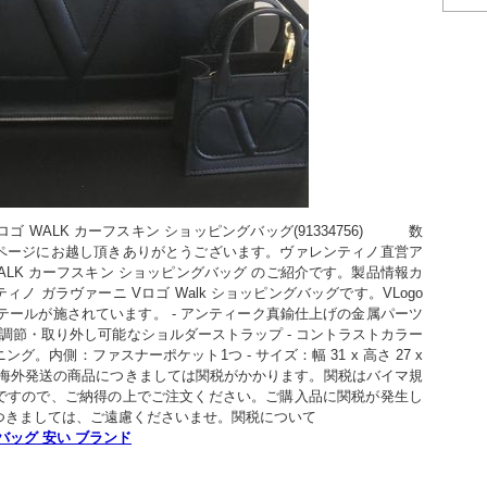
ロゴ WALK カーフスキン ショッピングバッグ(91334756)          数
ページにお越し頂きありがとうございます。ヴァレンティノ直営ア
WALK カーフスキン ショッピングバッグ のご紹介です。製品情報カ
ノ ガラヴァーニ Vロゴ Walk ショッピングバッグです。VLogo 
なディテールが施されています。 - アンティーク真鍮仕上げの金属パーツ 
- 調節・取り外し可能なショルダーストラップ - コントラストカラー
。内側：ファスナーポケット1つ - サイズ：幅 31 x 高さ 27 x 
リア◆ 海外発送の商品につきましては関税がかかります。関税はバイマ規
ですので、ご納得の上でご注文ください。ご購入品に関税が発生し
つきましては、ご遠慮くださいませ。関税について　
バッグ 安い ブランド