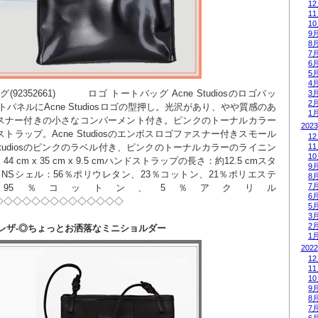
1
1
1
9
8
7
6
5
4
グ(92352661)          ロゴ トートバッグ Acne Studiosのロゴバッ
3
2
トパネルにAcne Studiosロゴの型押し。光沢があり、やや質感のあ
1
スナー付きの小さなコンパーメント付き。ピンクのトーナルカラー
2023
ラップ。Acne Studiosのエンボスロゴファスナー付きスモール
1
1
Studiosのピンクのラベル付き、ピンクのトーナルカラーのライニン
1
cm x 35 cm x 9.5 cmハンドストラップの長さ：約12.5 cmスタ
9
 NSシェル：56％ポリウレタン、23％コットン、21％ポリエステ
8
7
95％コットン、5％アクリル
6
◇◇◇◇◇◇◇◇◇◇◇◇◇◇
5
3
2
レザ-◎ちょっとお洒落なミニショルダー
1
2022
1
1
1
9
8
7