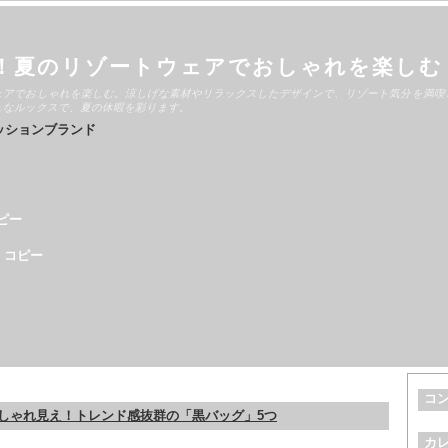
！夏のリゾートウェアでおしゃれを楽しむ
ェアでおしゃれを楽しむ。涼しげな素材やリラックスしたデザインで、リゾート気分を満喫
ュなルックスで、夏の休暇を彩ります。
ッションブランド
ピー
 コピー
コ
しゃれ見え！トレンド感抜群の「黒バッグ」5つ
カ