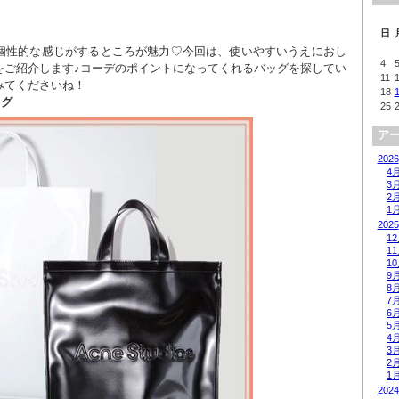
日
個性的な感じがするところが魅力♡今回は、使いやすいうえにおし
4
をご紹介します♪コーデのポイントになってくれるバッグを探してい
11
みてくださいね！
18
ッグ
25
ア
2026
4
3
2
1
2025
1
1
1
9
8
7
6
5
4
3
2
1
2024