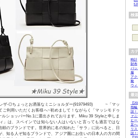
6
5
検
カ
時計
財布
バッ
服
アク
靴
ウィ
最近
【2
◎ちょっとお洒落なミニショルダー(91979493)          ~「マッ
指輪
てご利用いただくお客様へ~初めまして！ながらく「マッシモドゥ
説！
ショッパーNo.1に選出されております、Miku 39 Styleと申しま
ァニ
ヒー
ィ」は、スペインでは知らない人はいないと言っても過言ではな
足へ
信頼のブランドです。世界的に名の知れた「サラ」に比べると、日
リス
説！
が、知る人ぞ知るブランドで、アジア圏にお住いの日本人の方の間
【2