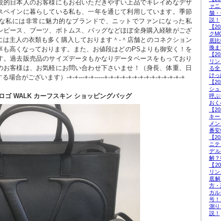
較的日本人のお客様にもお召いただきやすい上品でキレイめなデザ
ァニ
スペインに暮らしている私も、一年を通じて利用しています。季節
舗・
説！
な私には非常に魅力的なブランドで、ニットでファンになった私
【2
ンピース、ブーツ、ボトムス、バッグなどほぼ全身購入経験がござ
クM
には主人の衣類も多く購入しております＾-＾店舗とのコネクション
底比
換ま
率も高くなっております。また、お値段はどのPSよりも御安く！を
【2
す。過去販売品のサイズデータもかなりデータベースをもっており
リン
のお客様は、お気軽にお問い合わせ下さいませ！（身長、体重、日
る全
けっ
います）-+-+---+-+-----+-+-+-+-+-+-+-+-+-+-+-+-+-+
【2
シュ
O】Vロゴ WALK カーフスキン ショッピングバッグ
呼ぶ
おく
【2
キー
メン
番安
【2
ニテ
デ
解？
【2
リン
底
方・
カル
号！
測り
説！