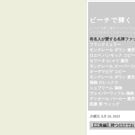
ビーチで輝く
ビーチで輝く夏のリゾートウ
イドで目を引くスタイリッシ
有名人が愛する名牌ファ
フランクミュラー
モンクレール ダウン 激安
ロエベ ハンモック コピー
セリーヌ tシャツ 激安
モンクレール スーパーコ
オーデマピゲ コピー
モンクレール ダウン 激安
偽物 ロレックス
シュプリーム 偽物
ヴェイパーワッフル 偽物
ディオール パーカー 激安
医療 用 ウィッグ
月曜日, 6月 19, 2023
【三角編】持つだけでお