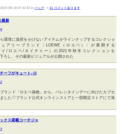
2023-06-19 07:41:53
in
バッグ
11 コメントあります
 の最新
24
ら環境に負荷をかけないアイテムがラインナップするコレクショ
ュアリーブランド〈LOEWE（ロエベ）〉が展開する
ture（アイ/ロエベ/ネイチャー）の2021年秋冬コレクションを
撮り下ろし、その最新ビジュアルが公開された
チーフがキュート♪ロ
52
ブランド「ロエベ偽物」から、バレンタインデーに向けたカプセ
ました♡ブランド公式オンラインストアと一部限定ストアにて発
ックス搭載コーチジャ
23