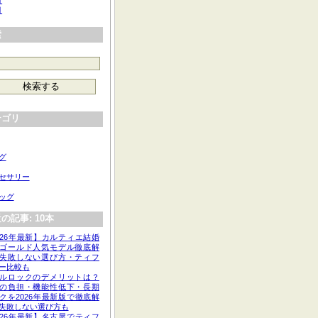
月
月
索
テゴリ
グ
セサリー
ッグ
の記事: 10本
026年最新】カルティエ結婚
ゴールド人気モデル徹底解
失敗しない選び方・ティフ
ー比較も
ルロックのデメリットは？
の負担・機能性低下・長期
クを2026年最新版で徹底解
失敗しない選び方も
026年最新】名古屋でティフ