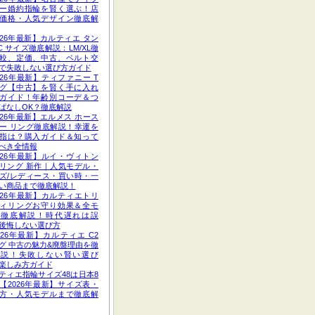
ー婚約指輪を賢く選ぶ！店
価格・人気デザイン徹底解
026年最新】カルティエ タン
C サイズ徹底解説：LM/XL徹
較、定価、中古、ベルト交
で失敗しない選び方ガイド
026年最新】ティファニー T
グ【中古】を賢く手に入れ
ガイド！年齢別コーデ＆つ
ぱなしOK？徹底解説
026年最新】エルメス ホース
ー リング徹底解説！幸運を
指は？購入ガイド＆知って
べき全情報
026年最新】ルイ・ヴィトン
リング 新作｜人気モデル・
ズ/レディース・買い時・一
い商品まで徹底解説！
026年最新】カルティエトリ
ィリングお守り効果＆全モ
ル徹底解説！時代遅れは誤
後悔しない選び方
026年最新】カルティエ C2
グ 中古の魅力&廃盤理由を徹
解説！失敗しない賢い選び
楽しみ方ガイド
ティエ指輪サイズ48は日本8
【2026年最新】サイズ表・
方・人気モデルまで徹底解