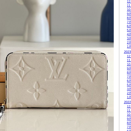
1
1
1
9
8
7
6
5
4
3
2
1
2023
1
1
1
9
8
7
6
5
3
2
1
2022
1
1
1
9
8
7