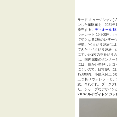
ラッド ミュージシャン(LA
ンした革財布を、2021年
発売する。
ディオール 財
ウォレット 19,800円
て初となる2種のレザーウ
登場。“ベタ貼り製法”に
てきた「ベタ貼り製法」に
にすいた2枚の革を貼り
は、国内屈指のタンナー
には、細かい型押しとコ
にくいので、日常使いにぴ
19,800円、小銭入付二
二つ折りウォレットと、
意。それぞれ、ダークグ
た、シャープなデザイン
21FW ルイヴィトン ジッ