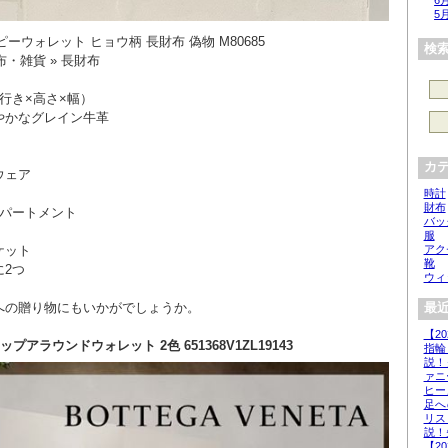
6
5
ピーウォレット ヒョウ柄 長財布 偽物 M80685
検
布・雑貨 » 長財布
m （奥行き×高さ×幅）
やかなグレイン牛革
カ
ウェア
時計
財布
ンパートメント
バッ
服
アク
ケット
靴
2つ
ウィ
への贈り物にもいかがでしょうか。
最近
【2
プアラウンドウォレット 2色 651368V1ZL19143
指輪
説！
ァニ
ヒー
足へ
リス
説！
【2