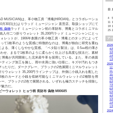
日
4
D MUSICIAN)は、革小物工房「博庵(HIROAN)」とコラボレーショ
11
10月30日(土)よりラッド ミュージシャン 直営店、取扱ショップにて
18
布 偽物
ラッド ミュージシャン初の革財布、博庵とコラボミニマル
25
、小銭入付二つ折りウォレット 35,200円ラッド ミュージシャンにとっ
ォレットが、1906年創業の革小物工房・博庵とのタッグによって
ア
よって1枚革のような質感に特徴的なのは、博庵が独自に研究を重ね
2026
よる、薄くしなやかな質感。「ベタ貼り製法」は、0.5㎜程の薄さ
4
3
合わせ、まるで1枚革のように柔らかく仕上げる高度な技法だ。素材
2
と博庵が共同開発した北米産牛革を採用している。また、革の表面
1
ーティング加工を施し、雨や水滴に強い仕様に。キズや汚れもつき
2025
ったりだ。ダークグレー、ブラックの2色展開ミニマルウォレット 
1
1
つ折りウォレット 35,200円ラインナップは、外側に小銭入れを配した
1
3枚のカードと小銭を収納可能なミニマルウォレットの2種類を用
9
レー、ブラックの2色で展開される。いずれも極力ステッチを排除し
8
7
が魅力だ。
6
ピーウォレット ヒョウ柄 長財布 偽物 M80685
5
4
3
2
1
2024