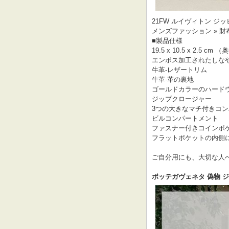
21FW ルイヴィトン ジッ
メンズファッション » 財
■製品仕様
19.5 x 10.5 x 2.5 c
エンボス加工されたしな
牛革-レザートリム
牛革-革の裏地
ゴールドカラーのハード
ジップクロージャー
3つの大きなマチ付きコ
ビルコンパートメント
ファスナー付きコインポ
フラットポケットの内側に
ご自分用にも、大切な人
ボッテガヴェネタ 偽物 ジッ