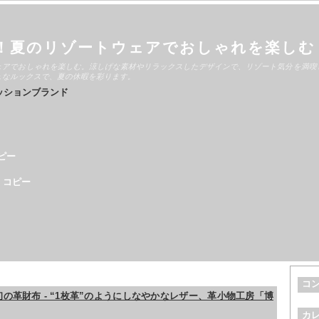
！夏のリゾートウェアでおしゃれを楽しむ
ェアでおしゃれを楽しむ。涼しげな素材やリラックスしたデザインで、リゾート気分を満喫
ュなルックスで、夏の休暇を彩ります。
ッションブランド
ピー
 コピー
コ
の革財布 - “1枚革”のようにしなやかなレザー、革小物工房「博
カ