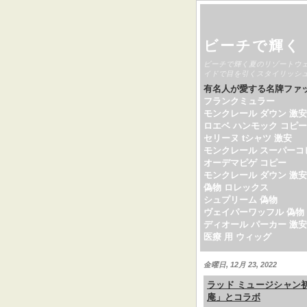
ビーチで輝く
ビーチで輝く夏のリゾートウ
イドで目を引くスタイリッシ
有名人が愛する名牌ファ
フランクミュラー
モンクレール ダウン 激安
ロエベ ハンモック コピー
セリーヌ tシャツ 激安
モンクレール スーパーコ
オーデマピゲ コピー
モンクレール ダウン 激安
偽物 ロレックス
シュプリーム 偽物
ヴェイパーワッフル 偽物
ディオール パーカー 激安
医療 用 ウィッグ
金曜日, 12月 23, 2022
ラッド ミュージシャン初
庵」とコラボ