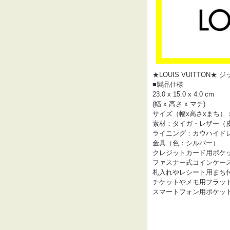
★LOUIS VUITTON★ 
■製品仕様
23.0 x 15.0 x 4.0 cm
(幅 x 高さ x マチ)
サイズ（幅x高さxまち）： 22.
素材：タイガ・レザー（
ライニング：カウハイド
金具（色：シルバー）
クレジットカード用ポケッ
ファスナー式コインケー
札入れやレシート用まち付
チケットやメモ用フラット
スマートフォン用ポケット（iP