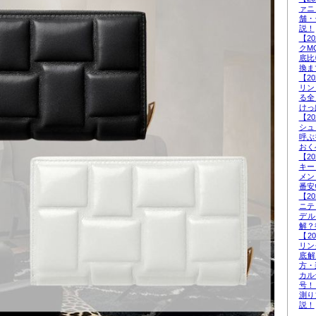
ァニ
舗・
説！
【2
クM
底比
換ま
【2
リン
る全
けっ
【2
シュ
呼ぶ
おく
【2
キー
メン
番安
【2
ニテ
デ
解？
【2
リン
底
方・
カル
号！
測り
説！