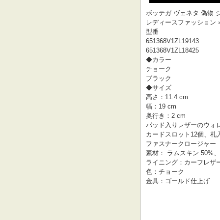
ボッテガ ヴェネタ 偽物 ジッ
レディースファッション »
型番
651368V1ZL19143
651368V1ZL18425
◆カラー
チョーク
ブラック
◆サイズ
高さ：11.4 cm
幅：19 cm
奥行き：2 cm
パッド入りレザーのウォ
カードスロット12個、札
ファスナークロージャー
素材： ラムスキン 50%
ライニング：カーフレザ
色：チョーク
金具：ゴールド仕上げ