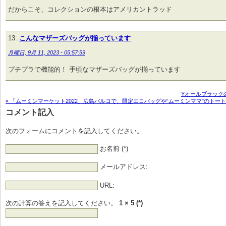
だからこそ、コレクションの根本はアメリカントラッド
こんなマザーズバッグが揃っています
月曜日, 9月 11, 2023 - 05:57:59
プチプラで機能的！ 手頃なマザーズバッグが揃っています
Yオールブラック
« 「ムーミンマーケット2022」広島パルコで、限定エコバッグや“ムーミンママ"のトート
コメント記入
次のフォームにコメントを記入してください。
お名前 (*)
メールアドレス:
URL:
次の計算の答えを記入してください。
1 × 5 (*)