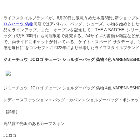
ライフスタイルブランドが、8月20日に阪急うめだ本店3階に新ショップ
ロムハーツ 偽物
同店ではアパレル、バッグ、シューズ、小物を始めとした
品をラインアップ。また、オープンを記念して、THE A SATCHELシリ
ッグ（3万5,900円）も同店限定で発売する。A4サイズの書類や雑誌など
で、両サイドにポケットが付いている。ケイト・スペード サタデーは、
感を毎日に”をコンセプトに2022年により登場したライフスタイルブランド
ジミーチュウ  JCロゴ チェーン ショルダーバッグ 偽物 4色 VARENNESHO
ジミーチュウ  JCロゴ チェーン ショルダーバッグ 偽物 4色 VARENNESHO
レディースファッション » バッグ・カバン » ショルダーバッグ・ポシェッ
【詳細】
高品質の光沢のあるカーフスキン
JCロゴ