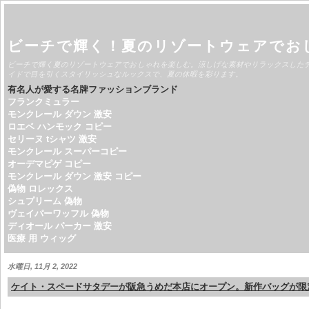
ビーチで輝く！夏のリゾートウェアでお
ビーチで輝く夏のリゾートウェアでおしゃれを楽しむ。涼しげな素材やリラックスした
イドで目を引くスタイリッシュなルックスで、夏の休暇を彩ります。
有名人が愛する名牌ファッションブランド
フランクミュラー
モンクレール ダウン 激安
ロエベ ハンモック コピー
セリーヌ tシャツ 激安
モンクレール スーパーコピー
オーデマピゲ コピー
モンクレール ダウン 激安 コピー
偽物 ロレックス
シュプリーム 偽物
ヴェイパーワッフル 偽物
ディオール パーカー 激安
医療 用 ウィッグ
水曜日, 11月 2, 2022
ケイト・スペードサタデーが阪急うめだ本店にオープン。新作バッグが限