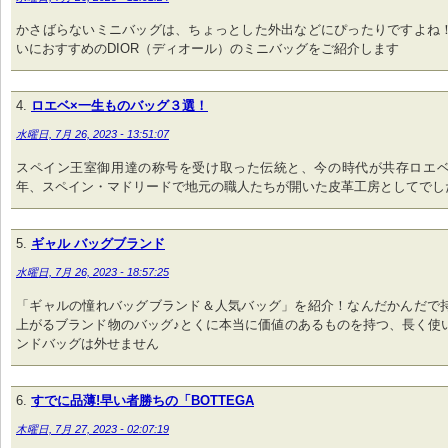
かさばらないミニバッグは、ちょっとした外出などにぴったりですよね
いにおすすめのDIOR（ディオール）のミニバッグをご紹介します
ロエベ×一生ものバッグ３選！
水曜日, 7月 26, 2023 - 13:51:07
スペイン王室御用達の称号を受け取った伝統と、今の時代が共存ロエベの
年、スペイン・マドリードで地元の職人たちが開いた皮革工房としてでし
ギャル バッグブランド
水曜日, 7月 26, 2023 - 18:57:25
「ギャルの憧れバッグブランド＆人気バッグ」を紹介！なんだかんだで
上がるブランド物のバッグ♪とくに本当に価値のあるものを持つ、長く使
ンドバッグは外せません
すでに品薄!早い者勝ちの「BOTTEGA
木曜日, 7月 27, 2023 - 02:07:19