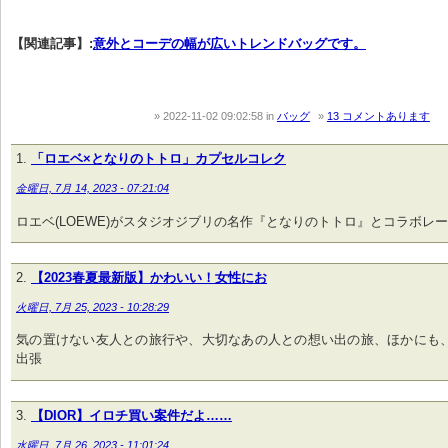
【関連記事】:
意外とコーデの幅が広いトレンドバッグです。
2022-11-02 09:02:58
in
バッグ
13 コメントあります
「ロエベ×となりのトトロ」カプセルコレク
金曜日, 7月 14, 2023 - 07:21:04
ロエベ(LOEWE)がスタジオジブリの名作『となりのトトロ』とコラボレ
【2023春夏最新版】かわいい！女性にお
火曜日, 7月 25, 2023 - 10:28:29
気の置けない友人との旅行や、大切なあの人との想い出の旅、ほかにも
出張
【DIOR】イロチ買い案件だよ……
水曜日, 7月 26, 2023 - 11:01:24