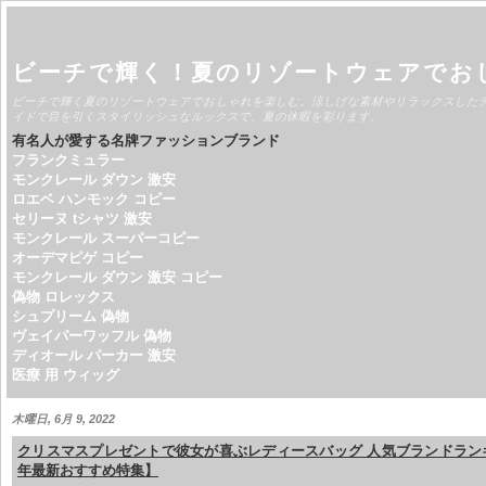
ビーチで輝く！夏のリゾートウェアでお
ビーチで輝く夏のリゾートウェアでおしゃれを楽しむ。涼しげな素材やリラックスした
イドで目を引くスタイリッシュなルックスで、夏の休暇を彩ります。
有名人が愛する名牌ファッションブランド
フランクミュラー
モンクレール ダウン 激安
ロエベ ハンモック コピー
セリーヌ tシャツ 激安
モンクレール スーパーコピー
オーデマピゲ コピー
モンクレール ダウン 激安 コピー
偽物 ロレックス
シュプリーム 偽物
ヴェイパーワッフル 偽物
ディオール パーカー 激安
医療 用 ウィッグ
木曜日, 6月 9, 2022
クリスマスプレゼントで彼女が喜ぶレディースバッグ 人気ブランドランキン
年最新おすすめ特集】