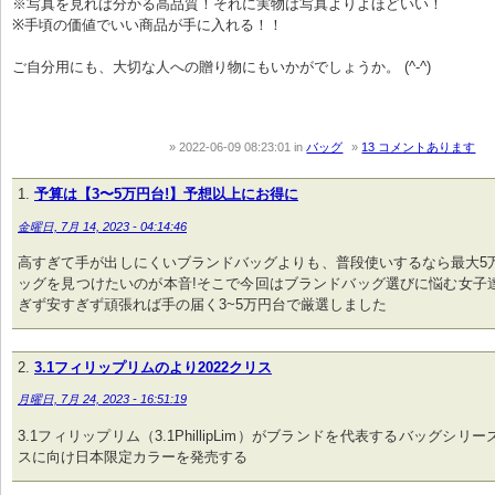
※写真を見れば分かる高品質！それに実物は写真よりよほどいい！

※手頃の価値でいい商品が手に入れる！！

ご自分用にも、大切な人への贈り物にもいかがでしょうか。 (^-^)
2022-06-09 08:23:01
in
バッグ
13 コメントあります
予算は【3〜5万円台!】予想以上にお得に
金曜日, 7月 14, 2023 - 04:14:46
高すぎて手が出しにくいブランドバッグよりも、普段使いするなら最大5
ッグを見つけたいのが本音!そこで今回はブランドバッグ選びに悩む女子
ぎず安すぎず頑張れば手の届く3~5万円台で厳選しました
3.1フィリップリムのより2022クリス
月曜日, 7月 24, 2023 - 16:51:19
3.1フィリップリム（3.1PhillipLim）がブランドを代表するバッグシ
スに向け日本限定カラーを発売する