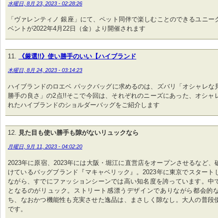
水曜日, 8月 23, 2023 - 02:28:26
「ヴァレンティノ 銀座」にて、ペット同伴で楽しむことのできるユニー
ベントが2022年4月22日（金）より開催されます
《厳選!!》使い勝手のいい【ハイブランド
木曜日, 8月 24, 2023 - 03:14:23
ハイブランドのロエベ パックバッグに求めるのは、ズバリ「オシャレな
勝手の良さ」の2点!!そこで今回は、それぞれのニーズにあった、オシャ
れたハイブランドのショルダーバッグをご紹介します
見た目も使い勝手も隙がないリュックなら
月曜日, 9月 11, 2023 - 04:02:20
2023年に原宿、2023年には大阪・堀江に直営店をオープンさせるなど
けているバッグブランド『マキャベリック』。2023年に東京でスタート
ながら、すでにファッションシーンでは高い知名度を誇っています。中
となるのがリュック。ストリート感漂うデザインでありながら都会的
ち、なおかつ機能性も充実させた逸品は、まさしく隙なし。大人の普段
です。