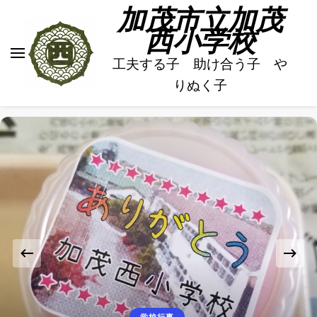
加茂市立加茂
西小学校
工夫する子 助け合う子 や
りぬく子