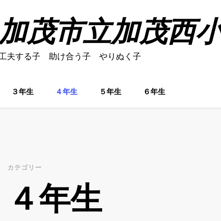
加茂市立加茂西
工夫する子 助け合う子 やりぬく子
３年生
４年生
５年生
６年生
カテゴリー
４年生