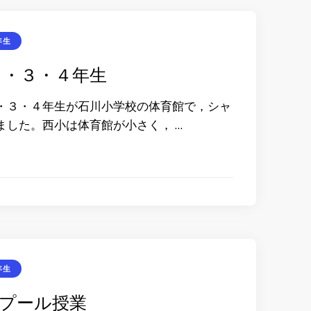
年生
２・３・４年生
３・４年生が石川小学校の体育館で，シャ
ました。西小は体育館が小さく， …
年生
プール授業