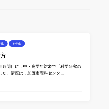
年生
６年生
め方
６時間目に，中・高学年対象で「科学研究の
した。講座は，加茂市理科センタ …