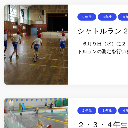
２年生
３年生
４
シャトルラン
６月９日（水）に２・
トルランの測定を行い
２年生
３年生
４
２・３・４年生