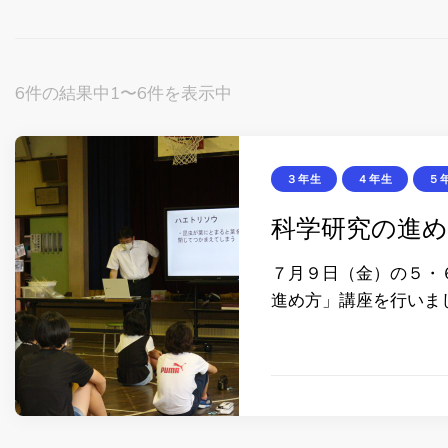
6件の結果中1〜6件を表示中
３年生
４年生
５
科学研究の進
７月９日（金）の５・
進め方」講座を行いま