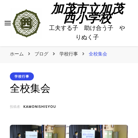
加茂市立加茂
西小学校
工夫する子 助け合う子 や
りぬく子
ホーム
ブログ
学校行事
全校集会
学校行事
全校集会
投稿者:
KAMONISHISYOU