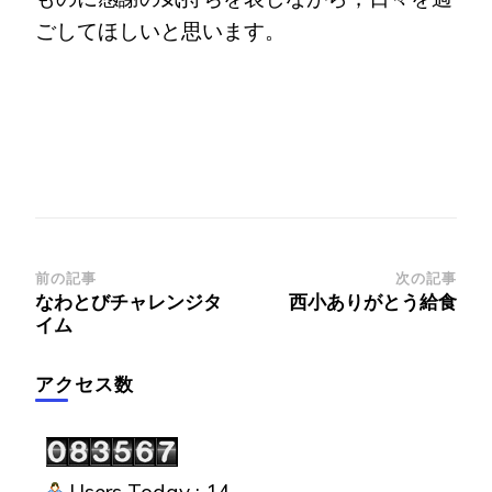
ごしてほしいと思います。
投
前の記事
次の記事
なわとびチャレンジタ
西小ありがとう給食
稿
イム
ナ
ビ
アクセス数
ゲ
ー
シ
Users Today : 14