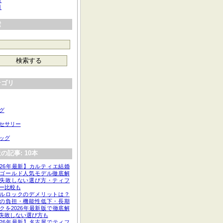
月
月
索
テゴリ
グ
セサリー
ッグ
の記事: 10本
026年最新】カルティエ結婚
ゴールド人気モデル徹底解
失敗しない選び方・ティフ
ー比較も
ルロックのデメリットは？
の負担・機能性低下・長期
クを2026年最新版で徹底解
失敗しない選び方も
026年最新】名古屋でティフ