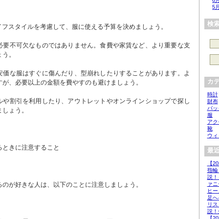
6
5
検
ライフスタイルを考慮して、服に使える予算を決めましょう。
ょう。
カ
すが、必要以上の金額を費やすのも避けましょう。
時計
財布
バッ
ましょう。
服
アク
靴
ウィ
るときに注意すること
最近
【2
指輪
説！
るのが好きな人は、以下のことに注意しましょう。
ァニ
ヒー
足へ
リス
説！
【2