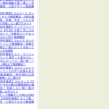
ー婚約指輪を賢く選ぶ！店
価格・人気デザイン徹底解
026年最新】カルティエ タン
C サイズ徹底解説：LM/XL徹
較、定価、中古、ベルト交
で失敗しない選び方ガイド
026年最新】ティファニー T
グ【中古】を賢く手に入れ
ガイド！年齢別コーデ＆つ
ぱなしOK？徹底解説
026年最新】エルメス ホース
ー リング徹底解説！幸運を
指は？購入ガイド＆知って
べき全情報
026年最新】ルイ・ヴィトン
リング 新作｜人気モデル・
ズ/レディース・買い時・一
い商品まで徹底解説！
026年最新】カルティエトリ
ィリングお守り効果＆全モ
ル徹底解説！時代遅れは誤
後悔しない選び方
026年最新】カルティエ C2
グ 中古の魅力&廃盤理由を徹
解説！失敗しない賢い選び
楽しみ方ガイド
ティエ指輪サイズ48は日本8
【2026年最新】サイズ表・
方・人気モデルまで徹底解