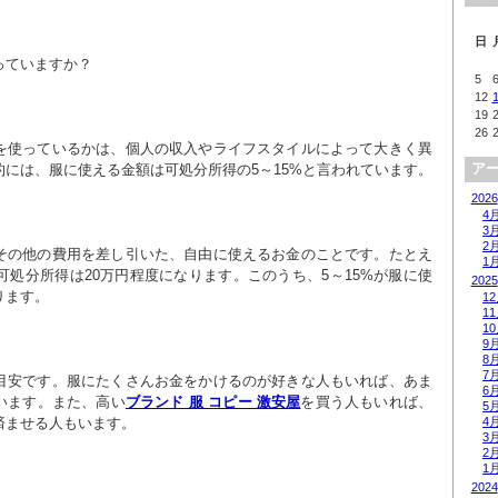
日
っていますか？
5
12
19
26
を使っているかは、個人の収入やライフスタイルによって大きく異
ア
には、服に使える金額は可処分所得の5～15%と言われています。
2026
4
3
2
その他の費用を差し引いた、自由に使えるお金のことです。たとえ
1
可処分所得は20万円程度になります。このうち、5～15%が服に使
2025
ります。
1
1
1
9
8
7
目安です。服にたくさんお金をかけるのが好きな人もいれば、あま
6
います。また、高い
ブランド 服 コピー 激安屋
を買う人もいれば、
5
済ませる人もいます。
4
3
2
1
2024