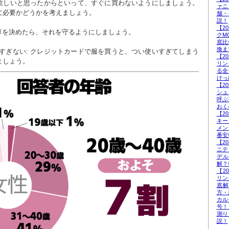
ァニ
に必要かどうかを考えましょう。
舗・
説！
【2
予算を決めたら、それを守るようにしましょう。
クM
底比
換ま
【2
ましょう。
リン
る全
けっ
【2
シュ
呼ぶ
おく
【2
キー
メン
番安
【2
ニテ
デ
解？
【2
リン
底
方・
カル
号！
測り
説！