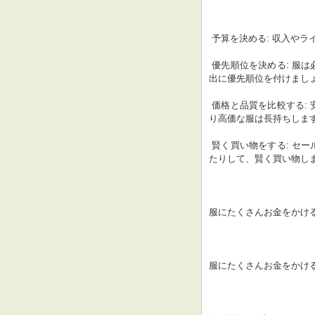
 予算を決める: 収入や
 優先順位を決める: 服は必要不可欠なものではありません。食費や家賃など、より重要な支
出に優先順位を付けまし
 価格と品質を比較する: 安価な服はすぐに傷んだり、型崩れしたりすることがあります。よ
り高価な服は長持ちしま
 賢く買い物をする: セールや割引を利用したり、アウトレットやオンラインショップで探し
たりして、賢く買い物し
服にたくさんお金をかけ
服にたくさんお金をかけ