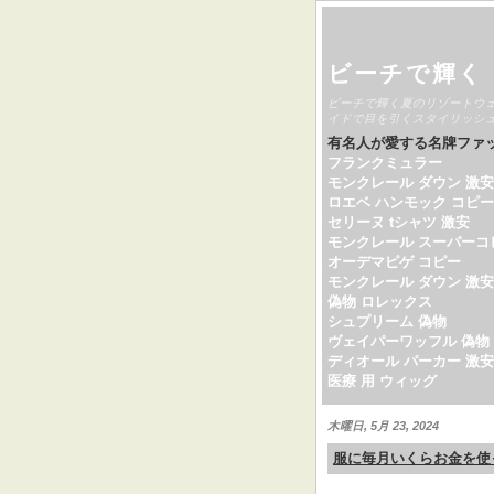
ビーチで輝く
ビーチで輝く夏のリゾートウ
イドで目を引くスタイリッシ
有名人が愛する名牌ファ
フランクミュラー
モンクレール ダウン 激安
ロエベ ハンモック コピー
セリーヌ tシャツ 激安
モンクレール スーパーコ
オーデマピゲ コピー
モンクレール ダウン 激安
偽物 ロレックス
シュプリーム 偽物
ヴェイパーワッフル 偽物
ディオール パーカー 激安
医療 用 ウィッグ
木曜日, 5月 23, 2024
服に毎月いくらお金を使