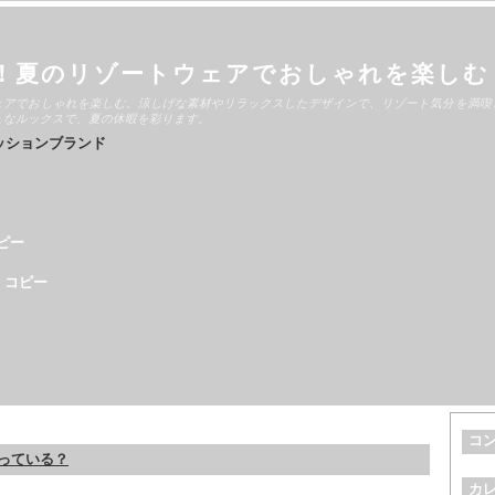
！夏のリゾートウェアでおしゃれを楽しむ
ェアでおしゃれを楽しむ。涼しげな素材やリラックスしたデザインで、リゾート気分を満喫
ュなルックスで、夏の休暇を彩ります。
ッションブランド
ピー
 コピー
コ
っている？
カ