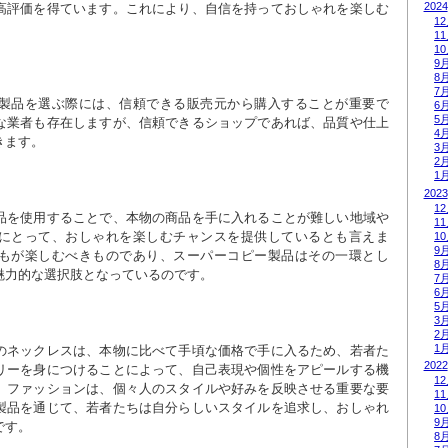
2024
高評価を得ています。これにより、自信を持っておしゃれを楽しむ
1
1
1
9
8
7
製品を選ぶ際には、信頼できる販売元から購入することが重要で
6
5
な業者も存在しますが、信頼できるショップであれば、品質や仕上
4
きます。
3
2
1
2023
1
品を使用することで、本物の商品を手に入れることが難しい地域や
1
にとって、おしゃれを楽しむチャンスを提供しているとも言えま
1
9
もが楽しむべきものであり、スーパーコピー製品はその一環とし
8
魅力的な選択肢となっているのです。
7
6
5
3
2
1
のネックレスは、本物に比べて手頃な価格で手に入るため、若者た
2022
リーを身につけることによって、自己表現や個性をアピールする機
1
。ファッションは、個々人のスタイルや好みを反映させる重要な要
1
製品を通じて、若者たちは自分らしいスタイルを追求し、おしゃれ
1
9
です。
8