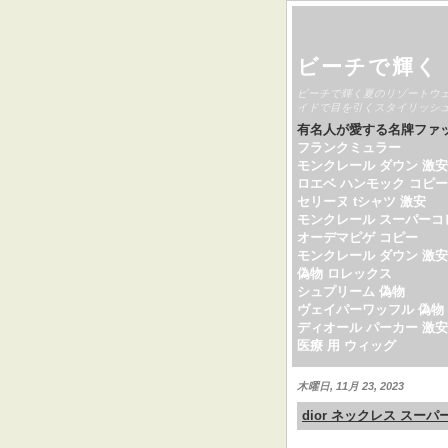
ビーチで輝く
ビーチで輝く夏のリゾートウ
イドで目を引くスタイリッシ
有名人が愛する名牌ファ
フランクミュラー
モンクレール ダウン 激安
ロエベ ハンモック コピー
セリーヌ tシャツ 激安
モンクレール スーパーコ
オーデマピゲ コピー
モンクレール ダウン 激安
偽物 ロレックス
シュプリーム 偽物
ヴェイパーワッフル 偽物
ディオール パーカー 激安
医療 用 ウィッグ
木曜日, 11月 23, 2023
dior ネックレス スー