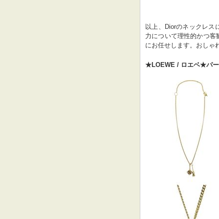
以上、Diorのネックレ
力について理性的かつ客
にお任せします。おしゃ
★LOEWE / ロエベ★パ