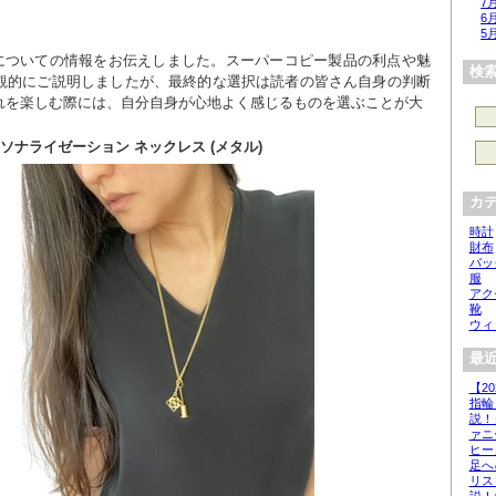
7
6
5
スについての情報をお伝えしました。スーパーコピー製品の利点や魅
検
観的にご説明しましたが、最終的な選択は読者の皆さん自身の判断
れを楽しむ際には、自分自身が心地よく感じるものを選ぶことが大
ーソナライゼーション ネックレス (メタル)
カ
時計
財布
バッ
服
アク
靴
ウィ
最近
【2
指輪
説！
ァニ
ヒー
足へ
リス