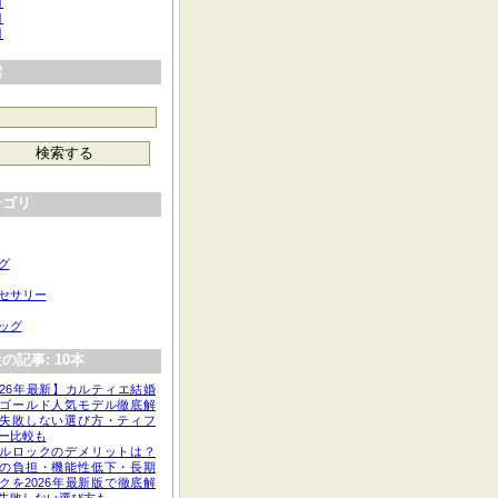
月
月
月
索
テゴリ
グ
セサリー
ッグ
の記事: 10本
026年最新】カルティエ結婚
ゴールド人気モデル徹底解
失敗しない選び方・ティフ
ー比較も
ルロックのデメリットは？
の負担・機能性低下・長期
クを2026年最新版で徹底解