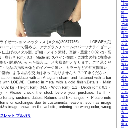
説！
【2
ァニ
舗・
説！
【2
クM
底比
換ま
【2
リン
ゼーション ネックレス (メタル)(80877756)          LOEWEの刻
る全
クロージャーで留める、アナグラムチャームのパーソナライゼーシ
けっ
上げのメタル製。詳細・メイン素材。真鍮・重量 : 0.02 kg・高
【2
シュ
): 1.2・奥行き (cm): 0.3・Made in: スペイン在庫・ご注文の前に在庫確
呼ぶ
関税・関税がかかった場合は、お客様負担となります。ご了承くだ
おく
て・商品の掲載画像とのイメージ違い、カラーなどの注文間違い、
【2
キー
ご都合による返品や交換は承っておりませんのでご了承ください。-
メン
nalisation necklace with an Anagram charm and fastened with a bar 
番安
d with LOEWE. Crafted in metal with a gold finish.Details・Main 
【2
: 0.02 kg・Height (cm): 34.5・Width (cm): 1.2・Depth (cm): 0.3・
ニテ
ry ・Please check the stock before your purchase. Tariff ・ 
デ
解？
e for any customs duties. Returns and Exchanges ・ Please note 
【2
eturns or exchanges due to customer&s reasons, such as image 
リン
ct&s image shown on the website, ordering the wrong color, wrong 
底
方・
レスレット ブルガリ
カル
号！
測り