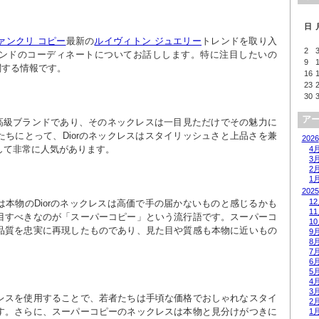
日
ァンクリ コピー
最新の
ルイヴィトン ジュエリー
トレンドを取り入
2
ンドのコーディネートについてお話しします。特に注目したいの
9
に関する情報です。
16
23
30
ア
な高級ブランドであり、そのネックレスは一目見ただけでその魅力に
ちにとって、Diorのネックレスはスタイリッシュさと上品さを兼
2026
して非常に人気があります。
4
3
2
1
2025
1
本物のDiorのネックレスは高価で手の届かないものと感じるかも
1
目すべきなのが「スーパーコピー」という流行語です。スーパーコ
1
品質を忠実に再現したものであり、見た目や質感も本物に近いもの
9
8
7
6
5
4
3
レスを使用することで、若者たちは手頃な価格でおしゃれなスタイ
2
す。さらに、スーパーコピーのネックレスは本物と見分けがつきに
1