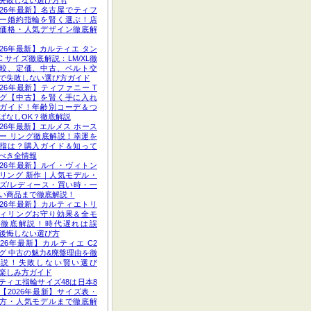
失敗しない選び方も
026年最新】名古屋でティフ
ー婚約指輪を賢く選ぶ！店
価格・人気デザイン徹底解
026年最新】カルティエ タン
C サイズ徹底解説：LM/XL徹
較、定価、中古、ベルト交
で失敗しない選び方ガイド
026年最新】ティファニー T
グ【中古】を賢く手に入れ
ガイド！年齢別コーデ＆つ
ぱなしOK？徹底解説
026年最新】エルメス ホース
ー リング徹底解説！幸運を
指は？購入ガイド＆知って
べき全情報
026年最新】ルイ・ヴィトン
リング 新作｜人気モデル・
ズ/レディース・買い時・一
い商品まで徹底解説！
026年最新】カルティエトリ
ィリングお守り効果＆全モ
ル徹底解説！時代遅れは誤
後悔しない選び方
026年最新】カルティエ C2
グ 中古の魅力&廃盤理由を徹
解説！失敗しない賢い選び
楽しみ方ガイド
ティエ指輪サイズ48は日本8
【2026年最新】サイズ表・
方・人気モデルまで徹底解