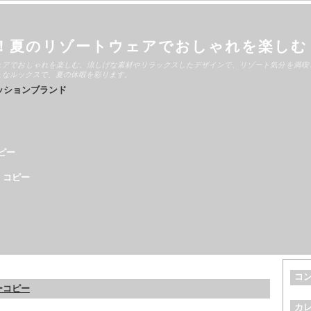
！夏のリゾートウェアでおしゃれを楽しむ
ェアでおしゃれを楽しむ。涼しげな素材やリラックスしたデザインで、リゾート気分を満喫
ュなルックスで、夏の休暇を彩ります。
ッションブランド
ピー
 コピー
コ
パーコピー
カ