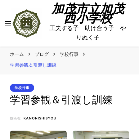
加茂市立加茂
西小学校
工夫する子 助け合う子 や
りぬく子
ホーム
ブログ
学校行事
学習参観＆引渡し訓練
学校行事
学習参観＆引渡し訓練
投稿者:
KAMONISHISYOU