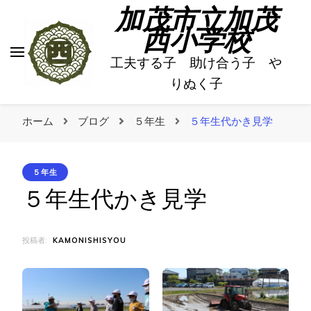
加茂市立加茂
西小学校
工夫する子 助け合う子 や
りぬく子
ホーム
ブログ
５年生
５年生代かき見学
５年生
５年生代かき見学
投稿者:
KAMONISHISYOU