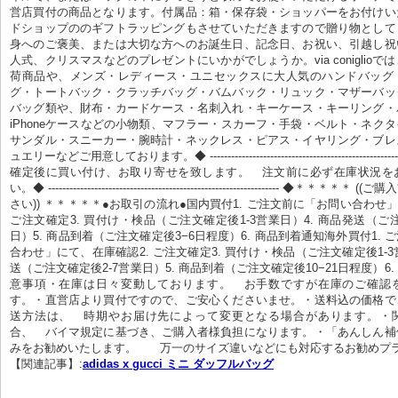
営店買付の商品となります。付属品：箱・保存袋・ショッパーをお付けい
ドショップののギフトラッピングもさせていただきますので贈り物として
身へのご褒美、または大切な方へのお誕生日、記念日、お祝い、引越し祝
人式、クリスマスなどのプレゼントにいかがでしょうか。via coniglio
荷商品や、メンズ・レディース・ユニセックスに大人気のハンドバッグ
グ・トートバック・クラッチバッグ・バムバック・リュック・マザーバッ
バッグ類や、財布・カードケース・名刺入れ・キーケース・キーリング・
iPhoneケースなどの小物類、マフラー・スカーフ・手袋・ベルト・ネク
サンダル・スニーカー・腕時計・ネックレス・ピアス・イヤリング・ブレ
ュエリーなどご用意しております。◆ ------------------------------------------------------
確定後に買い付け、お取り寄せを致します。　注文前に必ず在庫状況を
い。◆ ----------------------------------------------------------------- ◆＊
さい)) ＊＊＊＊＊●お取引の流れ●国内買付1. ご注文前に「お問い合わせ」
ご注文確定3. 買付け・検品（ご注文確定後1-3営業日）4. 商品発送（ご注
日）5. 商品到着（ご注文確定後3−6日程度）6. 商品到着通知海外買付1.
合わせ」にて、在庫確認2. ご注文確定3. 買付け・検品（ご注文確定後1-3
送（ご注文確定後2-7営業日）5. 商品到着（ご注文確定後10−21日程度）6.
意事項・在庫は日々変動しております。　お手数ですが在庫のご確認
す。・直営店より買付ですので、ご安心くださいませ。・送料込の価格で
送方法は、　時期やお届け先によって変更となる場合があります。・
合、　バイマ規定に基づき、ご購入者様負担になります。・「あんしん補
みをお勧めいたします。　　万一のサイズ違いなどにも対応するお勧めプ
【関連記事】:
adidas x gucci ミニ ダッフルバッグ