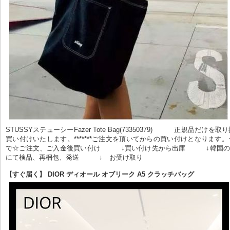
STUSSYステューシーFazer Tote Bag(73350379)          正規品だ
買い付けいたします。*******ご注文を頂いてからの買い付けとなります
で☆ご注文、ご入金後買い付け　　　↓買い付け先から出庫　　　↓韓国のWa
にて検品、再梱包、発送　　　↓　お受け取り                    
【すぐ届く】 DIOR ディオール オブリーク A5 クラッチバッグ