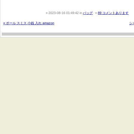
2023-08-16 01:49:42
in
バッグ
89 コメントあります
« ポール スミス 小銭 入れ amazon
シ