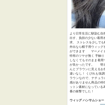
より日常生活に馴染む自
出す、負担の少ない着用感
求、 ストレスを少しでも軽
外出なら帽子用ウィッグを
ができます      マー
特有のツヤが無く 手触り
しなくてもそのまま着用
が良かったです。    
んとブラウンに見えるお色
違いなし！ くびれも強調
ラウンなので、ナチュラ
感がありません商品の特徴
ットン素材になっている
番の衝撃でした！
ウィッグ ハンサムショー