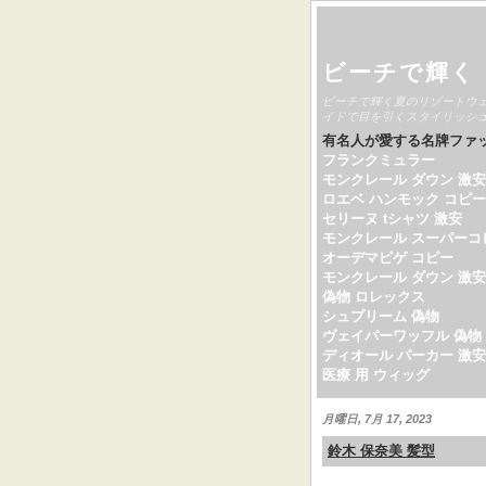
ビーチで輝く
ビーチで輝く夏のリゾートウ
イドで目を引くスタイリッシ
有名人が愛する名牌ファ
フランクミュラー
モンクレール ダウン 激安
ロエベ ハンモック コピー
セリーヌ tシャツ 激安
モンクレール スーパーコ
オーデマピゲ コピー
モンクレール ダウン 激安
偽物 ロレックス
シュプリーム 偽物
ヴェイパーワッフル 偽物
ディオール パーカー 激安
医療 用 ウィッグ
月曜日, 7月 17, 2023
鈴木 保奈美 髪型