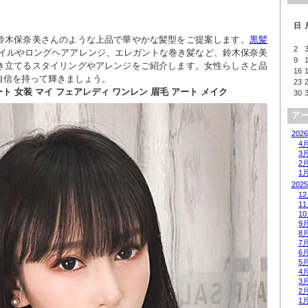
日
鈴木保奈美さんのような上品で華やかな髪型をご提案します。
黒髪 
2
イルやロングヘアアレンジ、エレガントな巻き髪など、鈴木保奈美
9
き立てるスタイリングやアレンジをご紹介します。女性らしさと品
16
自信を持って輝きましょう。
23
ート 女装 マイ フェアレディ ワンレン 眉毛 アート メイク
30
ア
2026
4
3
2
1
2025
1
1
1
9
8
7
6
5
4
3
2
1