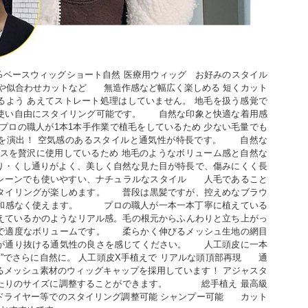
0%ベースウィッグショート自然 医療用ウィッグ   お好みのスタイル
似合わせカットなど      無造作感など幅広く楽しめる 短くカット
るよう あえてストレート処理はしていません。 地毛を扱う感覚で
い自由にスタイリング可能です。      自然な印象と快適な着用感
プロの職人が1本1本手作業で植毛をしているため 少ない毛量でも
演出！ 空気感のあるスタイルと通気性が特長です。      自然な
ースを贅沢に使用しているため 地毛のようなボリューム感と自然な
 手触り・くし通りがよく、美しく自然な見た目が特長で、傷みにくく長
んなシーンでも使いやすい、ナチュラルなスタイル      人毛であること
イリングが楽しめます。      普段は黒髪ですが、控えめなブラウ
なく使えます。         プロの職人が一本一本丁寧に植えている
えているかのようなリアル感。毛の根元からふんわりと立ち上がっ
適度なボリュームです。      柔らかく伸びるメッシュ生地の網目
通り抜ける通気性の良さを感じてください。      人工頭皮に一本
”でさらに自然に。 人工頭皮X手植えで リアルな頭頂部再現      通
るメッシュ素材のウィッグキャップを採用しています！ アジャスタ
のサイズに調整することができます。            総手植え 最高級
ドライヤー等でのスタイリング調整可能 シャンプー可能      カット