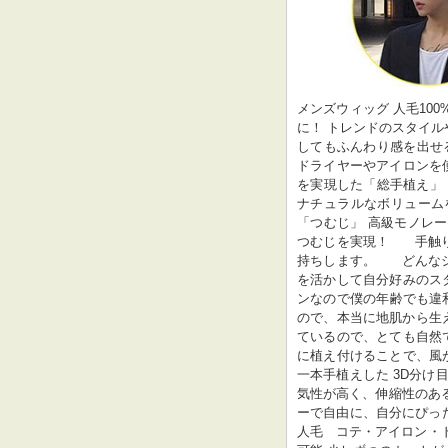
メンズウィッグ 人毛10
に！ トレンドのスタイルや
してもふんわり感を出せ
ドライヤーやアイロンを使
を実現した「総手植え」 
ナチュラルなボリュームを
「つむじ」 高級モノレ
つむじを実現！     
持ちします。      ど
を活かして自分好みのスタ
ンなので僕の年齢でも違和感
ので、本当に地肌から生
ているので、とても自然で
に植え付けることで、風が
一本手植えした 3D分け目
気性が高く、伸縮性のあ
ーで自由に、自分にぴったり
人毛   コテ・アイロン・