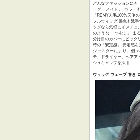
どんなファッションにも ピ
ーダーメイド。 カラー
「REMY人毛100%天使
フルウィッグ 髪色も派手
ッグなら気軽にイメチェン
のような 「つむじ」 まる
分け目のカバーにピッタリの
時の「安定感」 安定感を強
ジャスターにより、個々
テ、ドライヤー、ヘアアイ
シュキャップを採用
ウィッグ ウェーブ 巻き 