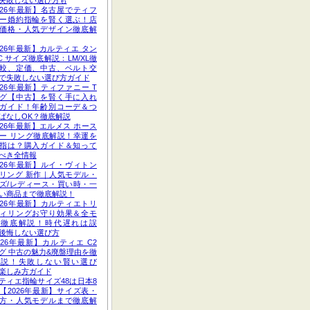
失敗しない選び方も
026年最新】名古屋でティフ
ー婚約指輪を賢く選ぶ！店
価格・人気デザイン徹底解
026年最新】カルティエ タン
C サイズ徹底解説：LM/XL徹
較、定価、中古、ベルト交
で失敗しない選び方ガイド
026年最新】ティファニー T
グ【中古】を賢く手に入れ
ガイド！年齢別コーデ＆つ
ぱなしOK？徹底解説
026年最新】エルメス ホース
ー リング徹底解説！幸運を
指は？購入ガイド＆知って
べき全情報
026年最新】ルイ・ヴィトン
リング 新作｜人気モデル・
ズ/レディース・買い時・一
い商品まで徹底解説！
026年最新】カルティエトリ
ィリングお守り効果＆全モ
ル徹底解説！時代遅れは誤
後悔しない選び方
026年最新】カルティエ C2
グ 中古の魅力&廃盤理由を徹
解説！失敗しない賢い選び
楽しみ方ガイド
ティエ指輪サイズ48は日本8
【2026年最新】サイズ表・
方・人気モデルまで徹底解