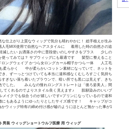
説！
然な仕上がり上質なウィッグで気分も晴れやかに！ 総手植えが生み
人毛MIX使用で自然なヘアスタイルに     着用した時の自然さの追
減したい お洒落さの中に普段使いのしやすさをプラス      少しの
使ってみては？ サブウィッグにも最適です      髪型に整えること
メイドロングウェイブ かつら女ロングカール帽子かつら一体      人工毛
も柔らかく      中が柔らかいコットン素材になっていて、ネットを
でき、ず一っとつけていても本当に違和感なくむしろすごく気持ち
  明るすぎない落ち着いたブラウンで、暗い所でも黒には見えず、きち
でした。      みんなの憧れロングストレートは「後ろ姿美人」間
してくれるのでよりスタイル良く見えます♪      肌馴染みのいいブ
ルメイクでも似合うのが嬉しいです○プリンになっているので違和
にもあるようにゆったりとしたサイズ感です！      キャップがコ
為かウィッグ特有の締め付け感が嘘のようにほとんど無かった事が1
ト男装 ウィッグショートウルフ医療 用 ウィッグ