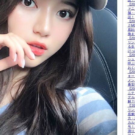
説！
【2
ァニ
舗・
説！
【2
クM
底比
換ま
【2
リン
る全
けっ
【2
シュ
呼ぶ
おく
【2
キー
メン
番安
【2
ニテ
デ
解？
【2
リン
底
方・
カル
号！
測り