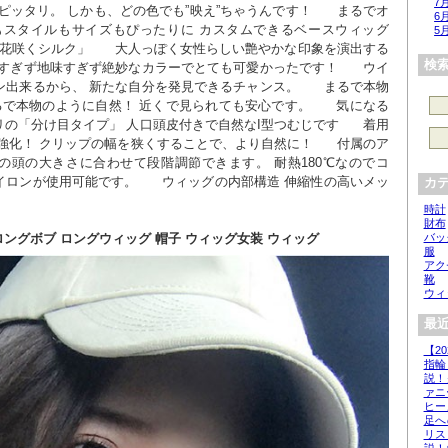
7
ッタリ。 しかも、どの色でも”映え”ちゃうんです！      まるでオ
6
もスタイルもサイズもぴったりに カスタムできるベースウィッグ 
5
の花咲くシルク」      大人っぽく女性らしい艶やかな印象を演出する
検
すぎず地味すぎず絶妙なカラーでとても可愛かったです！      ウイ
出来るから、 新たな自分を発見できるチャンス。      まるで本物
で本物のように自然！ 近くで見られても安心です。      気になる
「分け目タイプ」 人口頭皮付きで自然なI型つむじです      着用
化！ クリップの幅を狭くすることで、より自然に！      付属のア
の頭の大きさに合わせて段階調節できます。 耐熱180℃なのでコ
ロンが使用可能です。      ウィッグの内部構造 伸縮性の高いメッ
カ
時計
財布
バッ
ロングボブ ロングウィッグ 帽子 ウィッグ女装 ウィッグ
服
アク
靴
ウィ
最近
【2
指輪
説！
ァニ
ヒー
足へ
リス