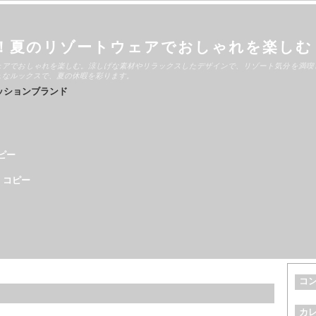
！夏のリゾートウェアでおしゃれを楽しむ
ェアでおしゃれを楽しむ。涼しげな素材やリラックスしたデザインで、リゾート気分を満喫
ュなルックスで、夏の休暇を彩ります。
ッションブランド
ピー
 コピー
コ
カ