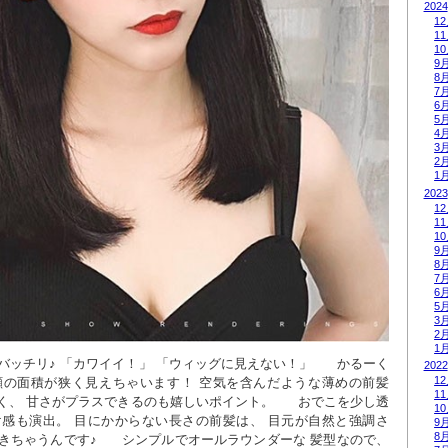
2024
1
1
1
9
8
7
6
5
4
3
2
1
2023
1
1
1
9
8
7
6
5
3
2
1
ッチリ♪ 「カワイイ！」 「ウィッグに見えない！」      かるーく
2022
1
顔の面積が狭く見えちゃいます！ 空気を含んだような薄めの前髪
1
、 甘さがプラスできるのも嬉しいポイント。      おでこを少し透
1
け感も演出。 目にかからない長さの前髪は、 目元が自然と強調さ
9
8
ちゃうんです♪      シンプルでオールラウンダーな 髪型なので、