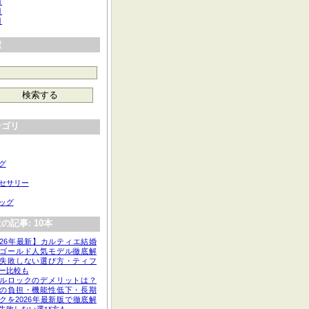
月
月
月
索
テゴリ
グ
セサリー
ッグ
の記事: 10本
026年最新】カルティエ結婚
ゴールド人気モデル徹底解
失敗しない選び方・ティフ
ー比較も
ルロックのデメリットは？
の負担・機能性低下・長期
クを2026年最新版で徹底解