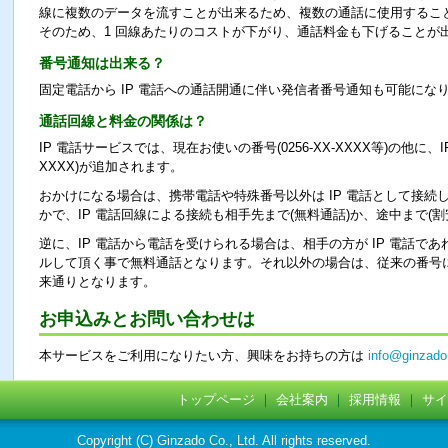
線に複数のデータを流すことが出来るため、複数の通話に使用するこ
そのため、1 回線あたりのコストが下がり、通話料金も下げることが
番号通知は出来る？
固定電話から IP 電話への通話開通に伴い発信者番号通知も可能にな
通話回線と料金の関係は？
IP 電話サービスでは、現在お使いの番号(0256-XX-XXXX等)の他に、IP
XXXX)が追加されます。
おかけになる場合は、携帯電話や特殊番号以外は IP 電話として接続し
かで、IP 電話回線による接続も相手先まで(無料通話)か、途中まで(
逆に、IP 電話から電話を受けられる場合は、相手の方が IP 電話であれば 
ルして頂く事で無料通話となります。それ以外の場合は、従来の番号
来通りとなります。
お申込みとお問い合わせは
本サービスをご利用になりたい方、興味をお持ちの方は
info@ginzado
トップページ
｜
会社案内
｜
採用情報
｜
サイ
Copyright (C) Ginzado Co., Ltd. All rights reserved.