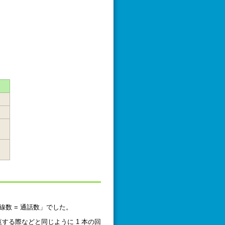
線数 = 通話数」でした。
覧する際などと同じように 1 本の回