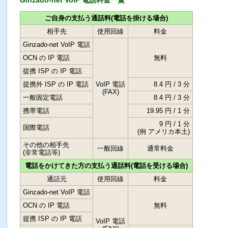
Ginzado-net VoIP 電話料金一覧
ご自身の支払う通話料(電話を掛ける場合)
相手先
使用回線
料金
Ginzado-net VoIP 電話
OCN の IP 電話
無料
提携 ISP の IP 電話
提携外 ISP の IP 電話
VoIP 電話
8.4 円 / 3 分
(FAX)
一般固定電話
8.4 円 / 3 分
携帯電話
19.95 円 / 1 分
9 円 / 1 分
国際電話
(例 アメリカ本土)
その他の相手先
一般回線
通常料金
(非常電話等)
電話をかけてきた方の支払う通話料(電話を受ける場合)
通話元
使用回線
料金
Ginzado-net VoIP 電話
OCN の IP 電話
無料
提携 ISP の IP 電話
VoIP 電話