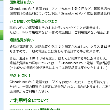
国際電話も安い
Ginzado-net VoIP 電話では、アメリカ本土 1 分 9 円など、国
国際電話の通話料については下記「Ginzado-net VoIP 電話 国際
いまお使いの電話機はそのまま
現在お使いの電話機をそのままお使いいただくことが出来ます。
ただし、INS 専用端末など 一部の電話機は、ご利用出来ない場合が
通話品質が良い
通話品質調査で、通話品質クラス B と認定されました。クラス B 
りますので、一般の電話とほぼ変わらず会話する事が出来ます。
また、遅延も 110 ミリ秒程度と、ほとんど意識する事はありません。
通話品質調査の詳細については、「Ginzado-net VoIP 電話 通
(＊お使いの回線や通信状況によっては通話品質は変化いたします。)
FAX も OK ！
Ginzado-net VoIP 電話では、FAX をお使いいただくことも可能です。
ただし、一部の機種では正常に送受信されない場合があります。ご利
話回線からご利用ください。
ご利用料金について