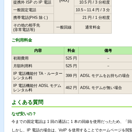
(FAX)
提携外 ISP の IP 電話
10.5 円 / 3 分程度
一般固定電話
10.5～11.4 円 / 3 分
携帯電話(PHS 除く)
21 円 / 1 分程度
その他の相手先
一般回線
通常料金
(非常電話等)
ご利用料金
内容
料金
備考
初期費用
525 円
－
月額利用料
525 円
－
IP 電話機能付 TA・ルーター
399 円
ADSL モデムをお持ちの場合
レンタル料
IP 電話機能付 ADSL モデム
462 円
ADSL モデムが無い場合
レンタル料
よくある質問
なぜ安いの？
今までの固定電話は 1 回の通話に 1 本の回線を使用だったため、「回
しかし、IP 電話の場合は、VoIP を使用することでホームページを閲